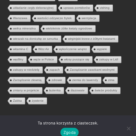
układanie cegły dekoracyjnej
uprawa pomidorów
vishing
Warszawa
wartości odżywcze frytek
wentylacja
wełna mineralna
wieloletnie żółte kwiaty ogrodowe
wieszak na doniczkę ze sznurka
wirginijski krzew z żółtymi kwiatami
witamina C
Wizz Air
wykończenie wnętrz
wypieki
wędliny
węże w Polsce
włosy puszące się
zakupy w Lidl
zakupy w niedzielę
zapach
Zarządzanie zasobami wodnymi
Zarządzanie zlewnią
zdrowie
ziemia do lawendy
zima
zmiany w projekcie
łazienka
ślazowate
świeże produkty
Żabka
żywienie
Ta strona korzysta z ciasteczek.
© 2026 Aria Liter. Wszelkie prawa zastrzeżone.
Zgoda