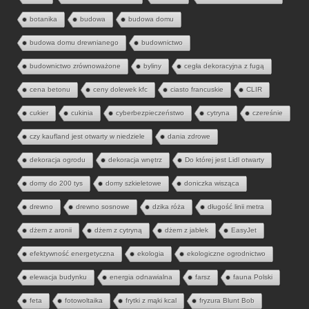
botanika
budowa
budowa domu
budowa domu drewnianego
budownictwo
budownictwo zrównoważone
byliny
cegła dekoracyjna z fugą
cena betonu
ceny dolewek kfc
ciasto francuskie
CLIR
cukier
cukinia
cyberbezpieczeństwo
cytryna
czereśnie
czy kaufland jest otwarty w niedziele
dania zdrowe
dekoracja ogrodu
dekoracja wnętrz
Do której jest Lidl otwarty
domy do 200 tys
domy szkieletowe
doniczka wisząca
drewno
drewno sosnowe
dzika róża
długość linii metra
dżem z aronii
dżem z cytryną
dżem z jabłek
EasyJet
efektywność energetyczna
ekologia
ekologiczne ogrodnictwo
elewacja budynku
energia odnawialna
farsz
fauna Polski
feta
fotowoltaika
frytki z mąki kcal
fryzura Blunt Bob