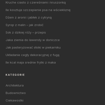
Kruche ciasto z czereśniami i kruszonką
Ile kosztuje szczepienie psa na wściekliznę
Dżem z aronii i jabłek z cytryną
Syrop z malin – jak zrobić
Sok z dzikiej róży – przepis
Jaka ziemia do lawendy w doniczce
Jak pasteryzować słoiki w piekarniku
Układanie cegły dekoracyjnej z fugą
Ile kcal maja srednie frytki z maka
KATEGORIE
Architektura
Budownictwo
Ciekawostki