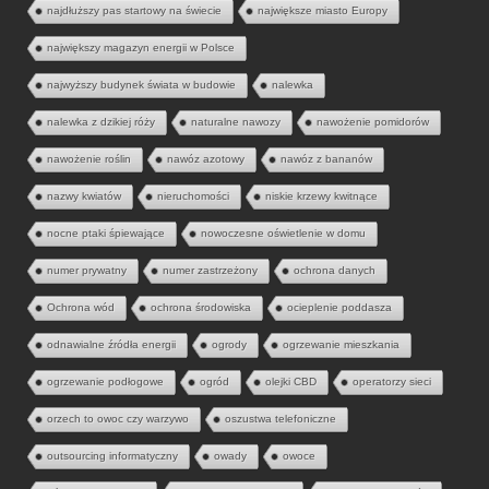
najdłuższy pas startowy na świecie
największe miasto Europy
największy magazyn energii w Polsce
najwyższy budynek świata w budowie
nalewka
nalewka z dzikiej róży
naturalne nawozy
nawożenie pomidorów
nawożenie roślin
nawóz azotowy
nawóz z bananów
nazwy kwiatów
nieruchomości
niskie krzewy kwitnące
nocne ptaki śpiewające
nowoczesne oświetlenie w domu
numer prywatny
numer zastrzeżony
ochrona danych
Ochrona wód
ochrona środowiska
ocieplenie poddasza
odnawialne źródła energii
ogrody
ogrzewanie mieszkania
ogrzewanie podłogowe
ogród
olejki CBD
operatorzy sieci
orzech to owoc czy warzywo
oszustwa telefoniczne
outsourcing informatyczny
owady
owoce