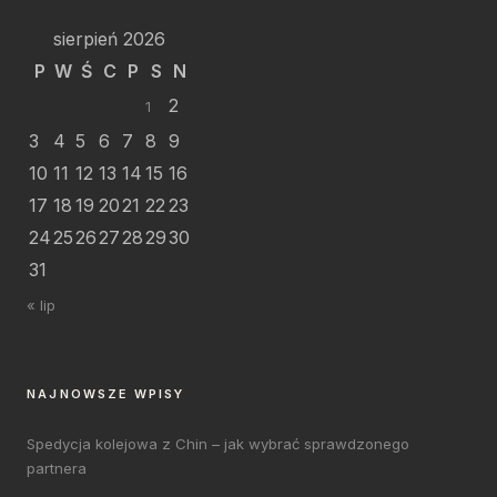
sierpień 2026
P
W
Ś
C
P
S
N
2
1
3
4
5
6
7
8
9
10
11
12
13
14
15
16
17
18
19
20
21
22
23
24
25
26
27
28
29
30
31
« lip
NAJNOWSZE WPISY
Spedycja kolejowa z Chin – jak wybrać sprawdzonego
partnera