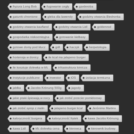
fryzura Long Bob
fugowanie cegły
garderoba
gatunki chronione
gleba dla lawendy
godziny otwarcia Biedronka
godziny otwarcia kaufland
godziny otwarcia Lidl
goldenrod
gospodarka niskoemisyjna
gotowanie kiełbasy
gotowe domy pod klucz
grill
haczyk
herpetologia
hortensja w donicy
ile kcal ma jalapeno burger
ile kosztuje dolewka w kfc
infrastruktura lotnicza
instytucje publiczne
inwestor
iOS
izolacja termiczna
jabłka
Jacobs Krönung 500g
jagody
jakie ptaki śpiewają w nocy
jak zrobić przecier pomidorowy
jak zrobić syrop z malin
jalapeno burger kcal
Jerónimo Martins
kaloryczność burgera
kaloryczność frytek
kawa Jacobs Krönung
kawa Lidl
kfc dolewka cena
kierowca
kierownik budowy