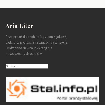
Aria Liter
Przestrzeń dla tych, którzy cenią jakość,
piękno w prostocie i świadomy styl życia.
Codzienna dawka inspiracji dla
nowoczesnych estetów.