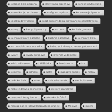
kiełbasa biała parzona
klasyfikacja orzechów
komfort użytkowania
komunikacja podziemna
konfiguracja pilota
konserwacja żywności
koszt budowy domu
koszt budowy domu drewnianego szkieletowego
koszty
kredyt hipoteczny
kuchnia
kuchnia gazowa
kuchnia letnia w ogrodzie
kuchnia ogrodowa
kuchnia w bloku
kuchnia śródziemnomorska
kwiat doniczkowy z czerwonymi kwiatami
kwiaty
kwiaty ogrodowe
lawenda w doniczce
leżaki reklamowe
Lidl Polska
linie lotnicze
loft
lotnictwo
lotnisko
lustra
magazyn energii
maliny
mała kuchnia
małe
małe mieszkanie
meble biurowe
meble z drewna sosnowego
metro w Warszawie
metr sześcienny betonu
mieszkanie 50m2
montaż paneli fotowoltaicznych na gruncie
Moskwa
mrówki