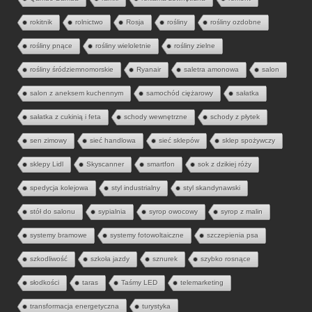
rokitnik
rolnictwo
Rosja
rośliny
rośliny ozdobne
rośliny pnące
rośliny wieloletnie
rośliny zielne
rośliny śródziemnomorskie
Ryanair
saletra amonowa
salon
salon z aneksem kuchennym
samochód ciężarowy
sałatka
sałatka z cukinią i feta
schody wewnętrzne
schody z płytek
sen zimowy
sieć handlowa
sieć sklepów
sklep spożywczy
sklepy Lidl
Skyscanner
smartfon
sok z dzikiej róży
spedycja kolejowa
styl industrialny
styl skandynawski
stół do salonu
sypialnia
syrop owocowy
syrop z malin
systemy bramowe
systemy fotowoltaiczne
szczepienia psa
szkodliwość
szkoła jazdy
sznurek
szybko rosnące
słodkości
taras
Taśmy LED
telemarketing
transformacja energetyczna
turystyka