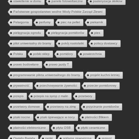
oświetlenie w domu
panele fotowoltaiczne
pasteryzacja słoików
Państwowe gospodarstwo wodne Wody Polskie Zarząd Zlewni
Pelargonia
perfumy
piec na pellet
piekarnik
pielęgnacja ogrodu
pielęgnacja pomidorów
pies
pilot uniwersalny do bramy
pokój nastolatki
polscy dostawcy
Polska
polski sklep
pomidory
powierzchnia
prawo budowlane
prawo jazdy T
programowanie pilota uniwersalnego do bramy
projekt kuchni letniej
prywatność
przechowywanie żywności
przecier pomidorowy
przepis
przepis na syrop z malin
przetwory
przetwory domowe
przetwory na zimę
przycinanie pomidorów
ptaki nocne
ptaki śpiewające w nocy
płatności Blikiem
płatności elektroniczne
płyta OSB
płytki ceramiczne
Qamdo Bamda
ramki
reklama zewnętrzna
remont