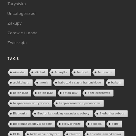
Turystyka
Uncategorized
Zakupy
Zdrowie i uroda
Zwierzęta
TAGS
aktinidia
alkohol
Amaryllis
Android
Anthurium
architektura
aronia
babeczki z ciasta francuskiego
balkon
beton B20
beton B30
beton B40
bezpieczeństwo
bezpieczeństwo żywności
bezpieczeństwo żywnościowe
Biedronka
Biedronka godziny otwarcia w sobotę
Biedronka sobota
Biedronka zakupy w sobotę
bilety lotnicze
biologia
biuro
BLIK
blokowanie połączeń
bluszcz
borówka amerykańska