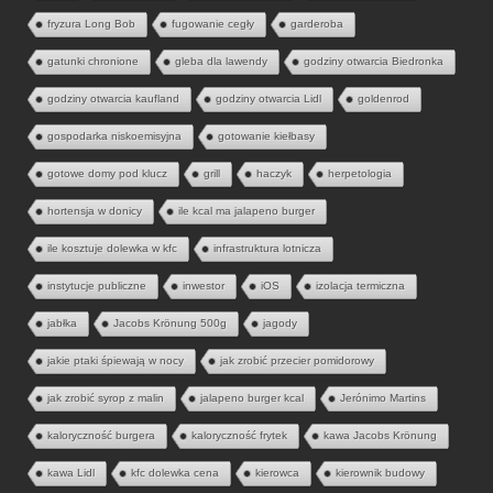
fryzura Long Bob
fugowanie cegły
garderoba
gatunki chronione
gleba dla lawendy
godziny otwarcia Biedronka
godziny otwarcia kaufland
godziny otwarcia Lidl
goldenrod
gospodarka niskoemisyjna
gotowanie kiełbasy
gotowe domy pod klucz
grill
haczyk
herpetologia
hortensja w donicy
ile kcal ma jalapeno burger
ile kosztuje dolewka w kfc
infrastruktura lotnicza
instytucje publiczne
inwestor
iOS
izolacja termiczna
jabłka
Jacobs Krönung 500g
jagody
jakie ptaki śpiewają w nocy
jak zrobić przecier pomidorowy
jak zrobić syrop z malin
jalapeno burger kcal
Jerónimo Martins
kaloryczność burgera
kaloryczność frytek
kawa Jacobs Krönung
kawa Lidl
kfc dolewka cena
kierowca
kierownik budowy