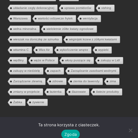
układanie cegły dekoracyjnej
uprawa pomidorów
vishing
Warszawa
wartości odżywcze frytek
wentylacja
wełna mineralna
wieloletnie żółte kwiaty ogrodowe
wieszak na doniczkę ze sznurka
wirginijski krzew z żółtymi kwiatami
witamina C
Wizz Air
wykończenie wnętrz
wypieki
wędliny
węże w Polsce
włosy puszące się
zakupy w Lidl
zakupy w niedzielę
zapach
Zarządzanie zasobami wodnymi
Zarządzanie zlewnią
zdrowie
ziemia do lawendy
zima
zmiany w projekcie
łazienka
ślazowate
świeże produkty
Żabka
żywienie
Ta strona korzysta z ciasteczek.
© 2026 Aria Liter. Wszelkie prawa zastrzeżone.
Zgoda