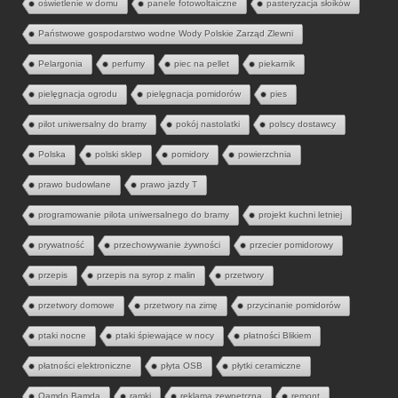
oświetlenie w domu
panele fotowoltaiczne
pasteryzacja słoików
Państwowe gospodarstwo wodne Wody Polskie Zarząd Zlewni
Pelargonia
perfumy
piec na pellet
piekarnik
pielęgnacja ogrodu
pielęgnacja pomidorów
pies
pilot uniwersalny do bramy
pokój nastolatki
polscy dostawcy
Polska
polski sklep
pomidory
powierzchnia
prawo budowlane
prawo jazdy T
programowanie pilota uniwersalnego do bramy
projekt kuchni letniej
prywatność
przechowywanie żywności
przecier pomidorowy
przepis
przepis na syrop z malin
przetwory
przetwory domowe
przetwory na zimę
przycinanie pomidorów
ptaki nocne
ptaki śpiewające w nocy
płatności Blikiem
płatności elektroniczne
płyta OSB
płytki ceramiczne
Qamdo Bamda
ramki
reklama zewnętrzna
remont