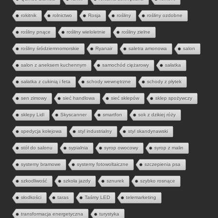
rokitnik
rolnictwo
Rosja
rośliny
rośliny ozdobne
rośliny pnące
rośliny wieloletnie
rośliny zielne
rośliny śródziemnomorskie
Ryanair
saletra amonowa
salon
salon z aneksem kuchennym
samochód ciężarowy
sałatka
sałatka z cukinią i feta
schody wewnętrzne
schody z płytek
sen zimowy
sieć handlowa
sieć sklepów
sklep spożywczy
sklepy Lidl
Skyscanner
smartfon
sok z dzikiej róży
spedycja kolejowa
styl industrialny
styl skandynawski
stół do salonu
sypialnia
syrop owocowy
syrop z malin
systemy bramowe
systemy fotowoltaiczne
szczepienia psa
szkodliwość
szkoła jazdy
sznurek
szybko rosnące
słodkości
taras
Taśmy LED
telemarketing
transformacja energetyczna
turystyka