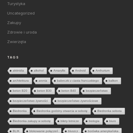
Turystyka
Uncategorized
Zakupy
Zdrowie i uroda
Zwierzęta
TAGS
aktinidia
alkohol
Amaryllis
Android
Anthurium
architektura
aronia
babeczki z ciasta francuskiego
balkon
beton B20
beton B30
beton B40
bezpieczeństwo
bezpieczeństwo żywności
bezpieczeństwo żywnościowe
Biedronka
Biedronka godziny otwarcia w sobotę
Biedronka sobota
Biedronka zakupy w sobotę
bilety lotnicze
biologia
biuro
BLIK
blokowanie połączeń
bluszcz
borówka amerykańska