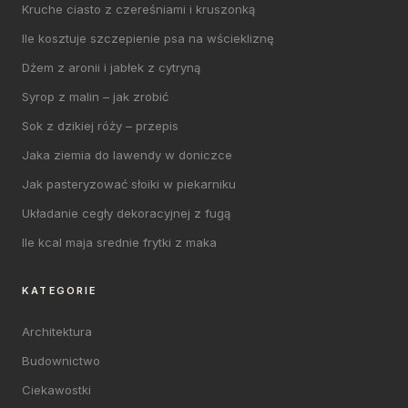
Kruche ciasto z czereśniami i kruszonką
Ile kosztuje szczepienie psa na wściekliznę
Dżem z aronii i jabłek z cytryną
Syrop z malin – jak zrobić
Sok z dzikiej róży – przepis
Jaka ziemia do lawendy w doniczce
Jak pasteryzować słoiki w piekarniku
Układanie cegły dekoracyjnej z fugą
Ile kcal maja srednie frytki z maka
KATEGORIE
Architektura
Budownictwo
Ciekawostki