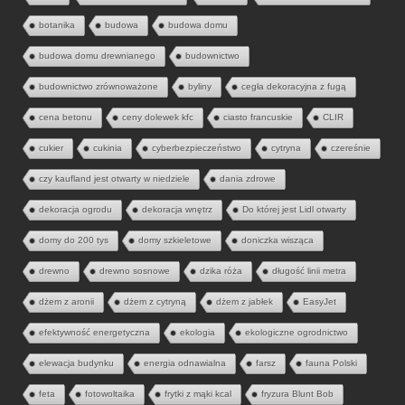
botanika
budowa
budowa domu
budowa domu drewnianego
budownictwo
budownictwo zrównoważone
byliny
cegła dekoracyjna z fugą
cena betonu
ceny dolewek kfc
ciasto francuskie
CLIR
cukier
cukinia
cyberbezpieczeństwo
cytryna
czereśnie
czy kaufland jest otwarty w niedziele
dania zdrowe
dekoracja ogrodu
dekoracja wnętrz
Do której jest Lidl otwarty
domy do 200 tys
domy szkieletowe
doniczka wisząca
drewno
drewno sosnowe
dzika róża
długość linii metra
dżem z aronii
dżem z cytryną
dżem z jabłek
EasyJet
efektywność energetyczna
ekologia
ekologiczne ogrodnictwo
elewacja budynku
energia odnawialna
farsz
fauna Polski
feta
fotowoltaika
frytki z mąki kcal
fryzura Blunt Bob