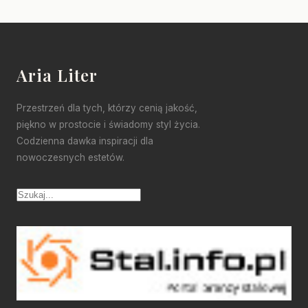
Aria Liter
Przestrzeń dla tych, którzy cenią jakość,
piękno w prostocie i świadomy styl życia.
Codzienna dawka inspiracji dla
nowoczesnych estetów.