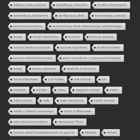
kiełbasa biała parzona
klasyfikacja orzechów
komfort użytkowania
komunikacja podziemna
konfiguracja pilota
konserwacja żywności
koszt budowy domu
koszt budowy domu drewnianego szkieletowego
koszty
kredyt hipoteczny
kuchnia
kuchnia gazowa
kuchnia letnia w ogrodzie
kuchnia ogrodowa
kuchnia w bloku
kuchnia śródziemnomorska
kwiat doniczkowy z czerwonymi kwiatami
kwiaty
kwiaty ogrodowe
lawenda w doniczce
leżaki reklamowe
Lidl Polska
linie lotnicze
loft
lotnictwo
lotnisko
lustra
magazyn energii
maliny
mała kuchnia
małe
małe mieszkanie
meble biurowe
meble z drewna sosnowego
metro w Warszawie
metr sześcienny betonu
mieszkanie 50m2
montaż paneli fotowoltaicznych na gruncie
Moskwa
mrówki