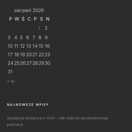
sierpień 2026
P
W
Ś
C
P
S
N
2
1
3
4
5
6
7
8
9
10
11
12
13
14
15
16
17
18
19
20
21
22
23
24
25
26
27
28
29
30
31
« lip
NAJNOWSZE WPISY
Spedycja kolejowa z Chin – jak wybrać sprawdzonego
partnera