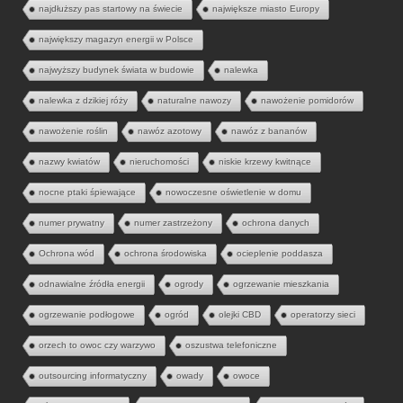
najdłuższy pas startowy na świecie
największe miasto Europy
największy magazyn energii w Polsce
najwyższy budynek świata w budowie
nalewka
nalewka z dzikiej róży
naturalne nawozy
nawożenie pomidorów
nawożenie roślin
nawóz azotowy
nawóz z bananów
nazwy kwiatów
nieruchomości
niskie krzewy kwitnące
nocne ptaki śpiewające
nowoczesne oświetlenie w domu
numer prywatny
numer zastrzeżony
ochrona danych
Ochrona wód
ochrona środowiska
ocieplenie poddasza
odnawialne źródła energii
ogrody
ogrzewanie mieszkania
ogrzewanie podłogowe
ogród
olejki CBD
operatorzy sieci
orzech to owoc czy warzywo
oszustwa telefoniczne
outsourcing informatyczny
owady
owoce