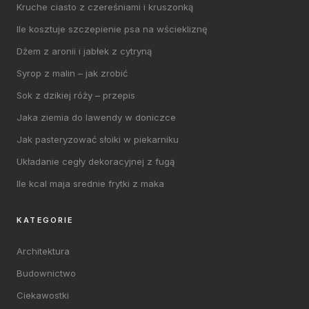
Kruche ciasto z czereśniami i kruszonką
Ile kosztuje szczepienie psa na wściekliznę
Dżem z aronii i jabłek z cytryną
Syrop z malin – jak zrobić
Sok z dzikiej róży – przepis
Jaka ziemia do lawendy w doniczce
Jak pasteryzować słoiki w piekarniku
Układanie cegły dekoracyjnej z fugą
Ile kcal maja srednie frytki z maka
KATEGORIE
Architektura
Budownictwo
Ciekawostki