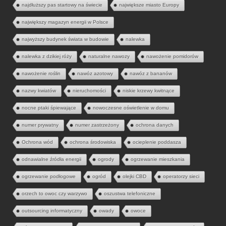
najdłuższy pas startowy na świecie
największe miasto Europy
największy magazyn energii w Polsce
najwyższy budynek świata w budowie
nalewka
nalewka z dzikiej róży
naturalne nawozy
nawożenie pomidorów
nawożenie roślin
nawóz azotowy
nawóz z bananów
nazwy kwiatów
nieruchomości
niskie krzewy kwitnące
nocne ptaki śpiewające
nowoczesne oświetlenie w domu
numer prywatny
numer zastrzeżony
ochrona danych
Ochrona wód
ochrona środowiska
ocieplenie poddasza
odnawialne źródła energii
ogrody
ogrzewanie mieszkania
ogrzewanie podłogowe
ogród
olejki CBD
operatorzy sieci
orzech to owoc czy warzywo
oszustwa telefoniczne
outsourcing informatyczny
owady
owoce