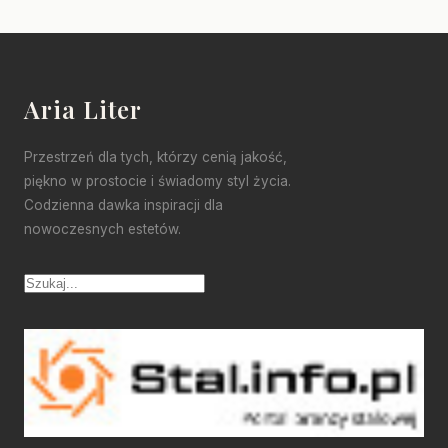
Aria Liter
Przestrzeń dla tych, którzy cenią jakość,
piękno w prostocie i świadomy styl życia.
Codzienna dawka inspiracji dla
nowoczesnych estetów.