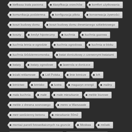
kiełbasa biała parzona
klasyfikacja orzechów
komfort użytkowania
komunikacja podziemna
konfiguracja pilota
konserwacja żywności
koszt budowy domu
koszt budowy domu drewnianego szkieletowego
koszty
kredyt hipoteczny
kuchnia
kuchnia gazowa
kuchnia letnia w ogrodzie
kuchnia ogrodowa
kuchnia w bloku
kuchnia śródziemnomorska
kwiat doniczkowy z czerwonymi kwiatami
kwiaty
kwiaty ogrodowe
lawenda w doniczce
leżaki reklamowe
Lidl Polska
linie lotnicze
loft
lotnictwo
lotnisko
lustra
magazyn energii
maliny
mała kuchnia
małe
małe mieszkanie
meble biurowe
meble z drewna sosnowego
metro w Warszawie
metr sześcienny betonu
mieszkanie 50m2
montaż paneli fotowoltaicznych na gruncie
Moskwa
mrówki