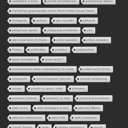
oświetlenie w domu
panele fotowoltaiczne
pasteryzacja słoików
Państwowe gospodarstwo wodne Wody Polskie Zarząd Zlewni
Pelargonia
perfumy
piec na pellet
piekarnik
pielęgnacja ogrodu
pielęgnacja pomidorów
pies
pilot uniwersalny do bramy
pokój nastolatki
polscy dostawcy
Polska
polski sklep
pomidory
powierzchnia
prawo budowlane
prawo jazdy T
programowanie pilota uniwersalnego do bramy
projekt kuchni letniej
prywatność
przechowywanie żywności
przecier pomidorowy
przepis
przepis na syrop z malin
przetwory
przetwory domowe
przetwory na zimę
przycinanie pomidorów
ptaki nocne
ptaki śpiewające w nocy
płatności Blikiem
płatności elektroniczne
płyta OSB
płytki ceramiczne
Qamdo Bamda
ramki
reklama zewnętrzna
remont