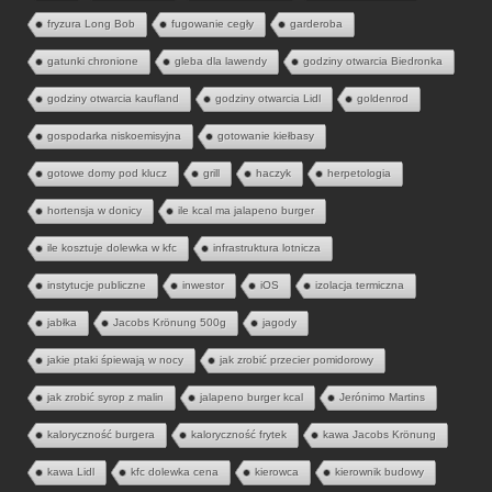
fryzura Long Bob
fugowanie cegły
garderoba
gatunki chronione
gleba dla lawendy
godziny otwarcia Biedronka
godziny otwarcia kaufland
godziny otwarcia Lidl
goldenrod
gospodarka niskoemisyjna
gotowanie kiełbasy
gotowe domy pod klucz
grill
haczyk
herpetologia
hortensja w donicy
ile kcal ma jalapeno burger
ile kosztuje dolewka w kfc
infrastruktura lotnicza
instytucje publiczne
inwestor
iOS
izolacja termiczna
jabłka
Jacobs Krönung 500g
jagody
jakie ptaki śpiewają w nocy
jak zrobić przecier pomidorowy
jak zrobić syrop z malin
jalapeno burger kcal
Jerónimo Martins
kaloryczność burgera
kaloryczność frytek
kawa Jacobs Krönung
kawa Lidl
kfc dolewka cena
kierowca
kierownik budowy