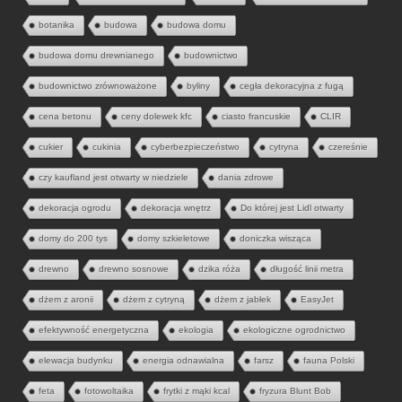
botanika
budowa
budowa domu
budowa domu drewnianego
budownictwo
budownictwo zrównoważone
byliny
cegła dekoracyjna z fugą
cena betonu
ceny dolewek kfc
ciasto francuskie
CLIR
cukier
cukinia
cyberbezpieczeństwo
cytryna
czereśnie
czy kaufland jest otwarty w niedziele
dania zdrowe
dekoracja ogrodu
dekoracja wnętrz
Do której jest Lidl otwarty
domy do 200 tys
domy szkieletowe
doniczka wisząca
drewno
drewno sosnowe
dzika róża
długość linii metra
dżem z aronii
dżem z cytryną
dżem z jabłek
EasyJet
efektywność energetyczna
ekologia
ekologiczne ogrodnictwo
elewacja budynku
energia odnawialna
farsz
fauna Polski
feta
fotowoltaika
frytki z mąki kcal
fryzura Blunt Bob