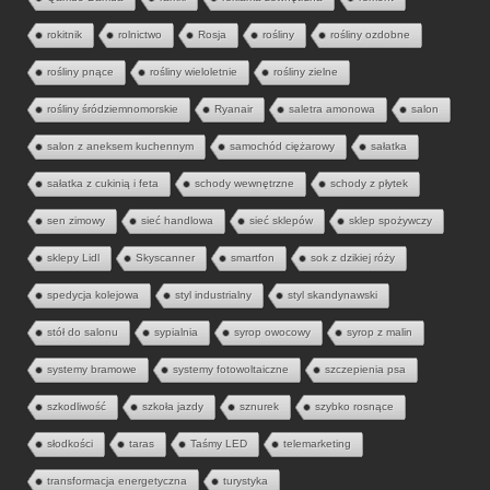
rokitnik
rolnictwo
Rosja
rośliny
rośliny ozdobne
rośliny pnące
rośliny wieloletnie
rośliny zielne
rośliny śródziemnomorskie
Ryanair
saletra amonowa
salon
salon z aneksem kuchennym
samochód ciężarowy
sałatka
sałatka z cukinią i feta
schody wewnętrzne
schody z płytek
sen zimowy
sieć handlowa
sieć sklepów
sklep spożywczy
sklepy Lidl
Skyscanner
smartfon
sok z dzikiej róży
spedycja kolejowa
styl industrialny
styl skandynawski
stół do salonu
sypialnia
syrop owocowy
syrop z malin
systemy bramowe
systemy fotowoltaiczne
szczepienia psa
szkodliwość
szkoła jazdy
sznurek
szybko rosnące
słodkości
taras
Taśmy LED
telemarketing
transformacja energetyczna
turystyka