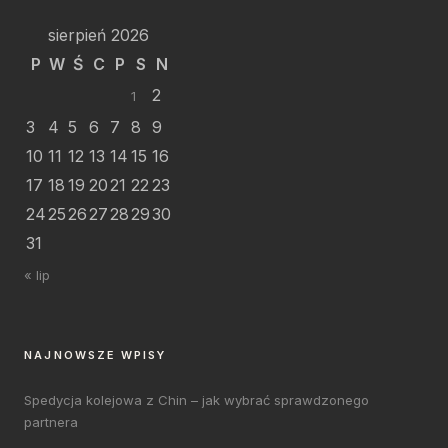
sierpień 2026
P
W
Ś
C
P
S
N
2
1
3
4
5
6
7
8
9
10
11
12
13
14
15
16
17
18
19
20
21
22
23
24
25
26
27
28
29
30
31
« lip
NAJNOWSZE WPISY
Spedycja kolejowa z Chin – jak wybrać sprawdzonego
partnera