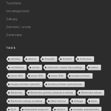
Turystyka
Uncategorized
Zakupy
Zdrowie i uroda
Zwierzęta
TAGS
aktinidia
alkohol
Amaryllis
Android
Anthurium
architektura
aronia
babeczki z ciasta francuskiego
balkon
beton B20
beton B30
beton B40
bezpieczeństwo
bezpieczeństwo żywności
bezpieczeństwo żywnościowe
Biedronka
Biedronka godziny otwarcia w sobotę
Biedronka sobota
Biedronka zakupy w sobotę
bilety lotnicze
biologia
biuro
BLIK
blokowanie połączeń
bluszcz
borówka amerykańska