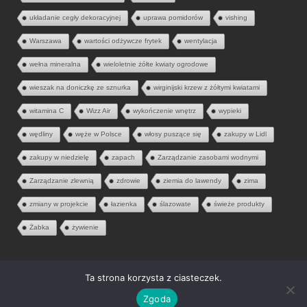
układanie cegły dekoracyjnej
uprawa pomidorów
vishing
Warszawa
wartości odżywcze frytek
wentylacja
wełna mineralna
wieloletnie żółte kwiaty ogrodowe
wieszak na doniczkę ze sznurka
wirginijski krzew z żółtymi kwiatami
witamina C
Wizz Air
wykończenie wnętrz
wypieki
wędliny
węże w Polsce
włosy puszące się
zakupy w Lidl
zakupy w niedzielę
zapach
Zarządzanie zasobami wodnymi
Zarządzanie zlewnią
zdrowie
ziemia do lawendy
zima
zmiany w projekcie
łazienka
ślazowate
świeże produkty
Żabka
żywienie
Ta strona korzysta z ciasteczek.
© 2026 Aria Liter. Wszelkie prawa zastrzeżone.
Zgoda