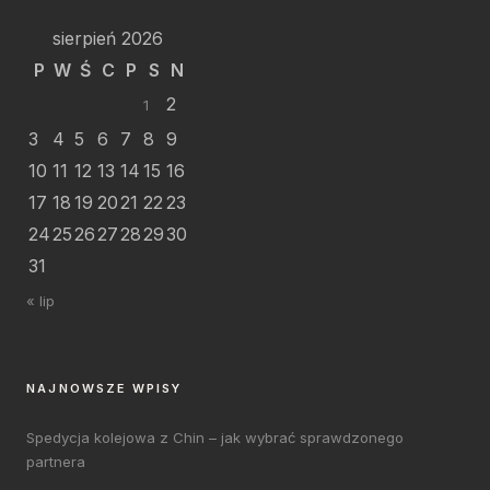
sierpień 2026
P
W
Ś
C
P
S
N
2
1
3
4
5
6
7
8
9
10
11
12
13
14
15
16
17
18
19
20
21
22
23
24
25
26
27
28
29
30
31
« lip
NAJNOWSZE WPISY
Spedycja kolejowa z Chin – jak wybrać sprawdzonego
partnera