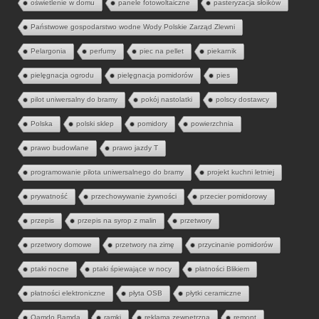
oświetlenie w domu
panele fotowoltaiczne
pasteryzacja słoików
Państwowe gospodarstwo wodne Wody Polskie Zarząd Zlewni
Pelargonia
perfumy
piec na pellet
piekarnik
pielęgnacja ogrodu
pielęgnacja pomidorów
pies
pilot uniwersalny do bramy
pokój nastolatki
polscy dostawcy
Polska
polski sklep
pomidory
powierzchnia
prawo budowlane
prawo jazdy T
programowanie pilota uniwersalnego do bramy
projekt kuchni letniej
prywatność
przechowywanie żywności
przecier pomidorowy
przepis
przepis na syrop z malin
przetwory
przetwory domowe
przetwory na zimę
przycinanie pomidorów
ptaki nocne
ptaki śpiewające w nocy
płatności Blikiem
płatności elektroniczne
płyta OSB
płytki ceramiczne
Qamdo Bamda
ramki
reklama zewnętrzna
remont