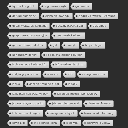
fryzura Long Bob
fugowanie cegły
garderoba
gatunki chronione
gleba dla lawendy
godziny otwarcia Biedronka
godziny otwarcia kaufland
godziny otwarcia Lidl
goldenrod
gospodarka niskoemisyjna
gotowanie kiełbasy
gotowe domy pod klucz
grill
haczyk
herpetologia
hortensja w donicy
ile kcal ma jalapeno burger
ile kosztuje dolewka w kfc
infrastruktura lotnicza
instytucje publiczne
inwestor
iOS
izolacja termiczna
jabłka
Jacobs Krönung 500g
jagody
jakie ptaki śpiewają w nocy
jak zrobić przecier pomidorowy
jak zrobić syrop z malin
jalapeno burger kcal
Jerónimo Martins
kaloryczność burgera
kaloryczność frytek
kawa Jacobs Krönung
kawa Lidl
kfc dolewka cena
kierowca
kierownik budowy