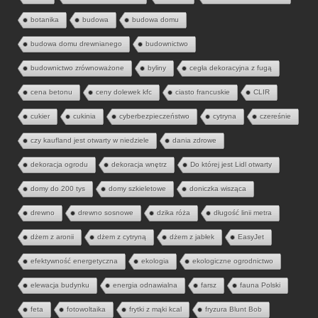
botanika
budowa
budowa domu
budowa domu drewnianego
budownictwo
budownictwo zrównoważone
byliny
cegła dekoracyjna z fugą
cena betonu
ceny dolewek kfc
ciasto francuskie
CLIR
cukier
cukinia
cyberbezpieczeństwo
cytryna
czereśnie
czy kaufland jest otwarty w niedziele
dania zdrowe
dekoracja ogrodu
dekoracja wnętrz
Do której jest Lidl otwarty
domy do 200 tys
domy szkieletowe
doniczka wisząca
drewno
drewno sosnowe
dzika róża
długość linii metra
dżem z aronii
dżem z cytryną
dżem z jabłek
EasyJet
efektywność energetyczna
ekologia
ekologiczne ogrodnictwo
elewacja budynku
energia odnawialna
farsz
fauna Polski
feta
fotowoltaika
frytki z mąki kcal
fryzura Blunt Bob