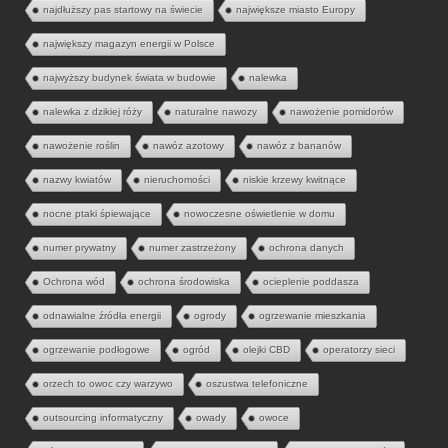
najdłuższy pas startowy na świecie
największe miasto Europy
największy magazyn energii w Polsce
najwyższy budynek świata w budowie
nalewka
nalewka z dzikiej róży
naturalne nawozy
nawożenie pomidorów
nawożenie roślin
nawóz azotowy
nawóz z bananów
nazwy kwiatów
nieruchomości
niskie krzewy kwitnące
nocne ptaki śpiewające
nowoczesne oświetlenie w domu
numer prywatny
numer zastrzeżony
ochrona danych
Ochrona wód
ochrona środowiska
ocieplenie poddasza
odnawialne źródła energii
ogrody
ogrzewanie mieszkania
ogrzewanie podłogowe
ogród
olejki CBD
operatorzy sieci
orzech to owoc czy warzywo
oszustwa telefoniczne
outsourcing informatyczny
owady
owoce