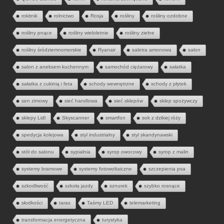
rokitnik
rolnictwo
Rosja
rośliny
rośliny ozdobne
rośliny pnące
rośliny wieloletnie
rośliny zielne
rośliny śródziemnomorskie
Ryanair
saletra amonowa
salon
salon z aneksem kuchennym
samochód ciężarowy
sałatka
sałatka z cukinią i feta
schody wewnętrzne
schody z płytek
sen zimowy
sieć handlowa
sieć sklepów
sklep spożywczy
sklepy Lidl
Skyscanner
smartfon
sok z dzikiej róży
spedycja kolejowa
styl industrialny
styl skandynawski
stół do salonu
sypialnia
syrop owocowy
syrop z malin
systemy bramowe
systemy fotowoltaiczne
szczepienia psa
szkodliwość
szkoła jazdy
sznurek
szybko rosnące
słodkości
taras
Taśmy LED
telemarketing
transformacja energetyczna
turystyka