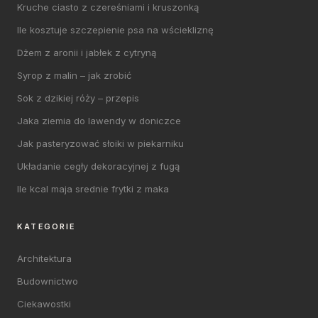
Kruche ciasto z czereśniami i kruszonką
Ile kosztuje szczepienie psa na wściekliznę
Dżem z aronii i jabłek z cytryną
Syrop z malin – jak zrobić
Sok z dzikiej róży – przepis
Jaka ziemia do lawendy w doniczce
Jak pasteryzować słoiki w piekarniku
Układanie cegły dekoracyjnej z fugą
Ile kcal maja srednie frytki z maka
KATEGORIE
Architektura
Budownictwo
Ciekawostki