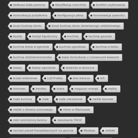
kiełbasa biała parzona
klasyfikacja orzechów
komfort użytkowania
komunikacja podziemna
konfiguracja pilota
konserwacja żywności
koszt budowy domu
koszt budowy domu drewnianego szkieletowego
koszty
kredyt hipoteczny
kuchnia
kuchnia gazowa
kuchnia letnia w ogrodzie
kuchnia ogrodowa
kuchnia w bloku
kuchnia śródziemnomorska
kwiat doniczkowy z czerwonymi kwiatami
kwiaty
kwiaty ogrodowe
lawenda w doniczce
leżaki reklamowe
Lidl Polska
linie lotnicze
loft
lotnictwo
lotnisko
lustra
magazyn energii
maliny
mała kuchnia
małe
małe mieszkanie
meble biurowe
meble z drewna sosnowego
metro w Warszawie
metr sześcienny betonu
mieszkanie 50m2
montaż paneli fotowoltaicznych na gruncie
Moskwa
mrówki