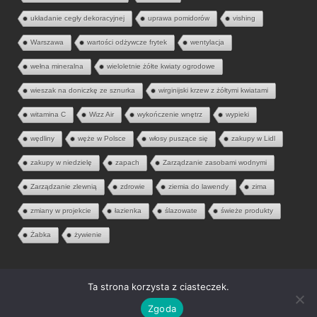
układanie cegły dekoracyjnej
uprawa pomidorów
vishing
Warszawa
wartości odżywcze frytek
wentylacja
wełna mineralna
wieloletnie żółte kwiaty ogrodowe
wieszak na doniczkę ze sznurka
wirginijski krzew z żółtymi kwiatami
witamina C
Wizz Air
wykończenie wnętrz
wypieki
wędliny
węże w Polsce
włosy puszące się
zakupy w Lidl
zakupy w niedzielę
zapach
Zarządzanie zasobami wodnymi
Zarządzanie zlewnią
zdrowie
ziemia do lawendy
zima
zmiany w projekcie
łazienka
ślazowate
świeże produkty
Żabka
żywienie
Ta strona korzysta z ciasteczek.
© 2026 Aria Liter. Wszelkie prawa zastrzeżone.
Zgoda