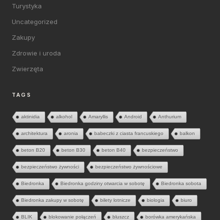
Turystyka
Uncategorized
Zakupy
Zdrowie i uroda
Zwierzęta
TAGS
aktinidia
alkohol
Amaryllis
Android
Anthurium
architektura
aronia
babeczki z ciasta francuskiego
balkon
beton B20
beton B30
beton B40
bezpieczeństwo
bezpieczeństwo żywności
bezpieczeństwo żywnościowe
Biedronka
Biedronka godziny otwarcia w sobotę
Biedronka sobota
Biedronka zakupy w sobotę
bilety lotnicze
biologia
biuro
BLIK
blokowanie połączeń
bluszcz
borówka amerykańska