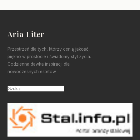
Aria Liter
Przestrzeń dla tych, którzy cenią jakość,
piękno w prostocie i świadomy styl życia.
Codzienna dawka inspiracji dla
nowoczesnych estetów.