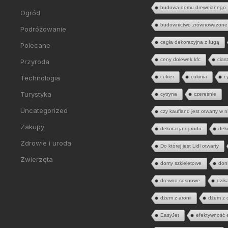
budowa domu drewnianego
Ogród
budownictwo zrównoważone
Podróżowanie
cegła dekoracyjna z fugą
Polecane
ceny dolewek kfc
cias
Przyroda
Technologia
cukier
cukinia
c
Turystyka
cytryna
czereśnie
Uncategorized
czy kaufland jest otwarty w n
Zakupy
dekoracja ogrodu
dek
Zdrowie i uroda
Do której jest Lidl otwarty
Zwierzęta
domy szkieletowe
don
drewno sosnowe
dzik
dżem z aronii
dżem z 
EasyJet
efektywność 