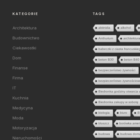
KATEGORIE
TAGS
Architektura
aktinidia
alkohol
Budownictwo
Anthurium
architektur
Ciekawostki
babeczki z ciasta francuskie
Dom
beton B30
beton B40
Finanse
bezpieczeństwo żywności
Firma
bezpieczeństwo żywnościow
IT
Biedronka godziny otwarcia 
Kuchnia
Biedronka zakupy w sobotę
Medycyna
biologia
biuro
B
Moda
bluszcz
borówka amer
Motoryzacja
budowa
budowa dom
Nieruchomości