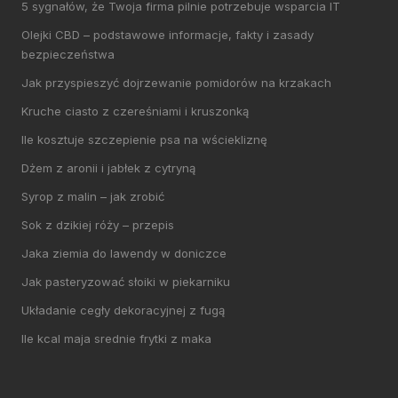
5 sygnałów, że Twoja firma pilnie potrzebuje wsparcia IT
Olejki CBD – podstawowe informacje, fakty i zasady
bezpieczeństwa
Jak przyspieszyć dojrzewanie pomidorów na krzakach
Kruche ciasto z czereśniami i kruszonką
Ile kosztuje szczepienie psa na wściekliznę
Dżem z aronii i jabłek z cytryną
Syrop z malin – jak zrobić
Sok z dzikiej róży – przepis
Jaka ziemia do lawendy w doniczce
Jak pasteryzować słoiki w piekarniku
Układanie cegły dekoracyjnej z fugą
Ile kcal maja srednie frytki z maka