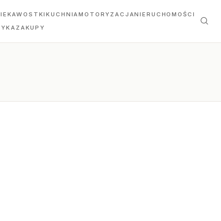
IEKAWOSTKI
KUCHNIA
MOTORYZACJA
NIERUCHOMOŚCI
TYKA
ZAKUPY