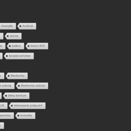
Amaryllis
Android
a
aronia
go
balkon
beton B20
bezpieczeństwo
e
Biedronka
w sobotę
Biedronka sobota
bilety lotnicze
LIK
blokowanie połączeń
ykańska
botanika
u