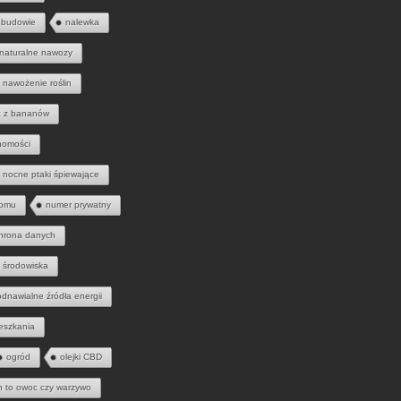
 budowie
nalewka
naturalne nawozy
nawożenie roślin
 z bananów
homości
nocne ptaki śpiewające
domu
numer prywatny
hrona danych
 środowiska
odnawialne źródła energii
eszkania
ogród
olejki CBD
h to owoc czy warzywo