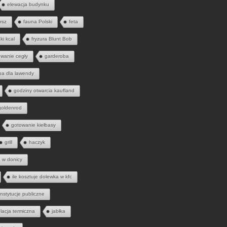
elewacja budynku
rsz
fauna Polski
feta
ąki kcal
fryzura Blunt Bob
wanie cegły
garderoba
ba dla lawendy
godziny otwarcia kaufland
goldenrod
gotowanie kiełbasy
grill
haczyk
a w donicy
ile kosztuje dolewka w kfc
instytucje publiczne
olacja termiczna
jabłka