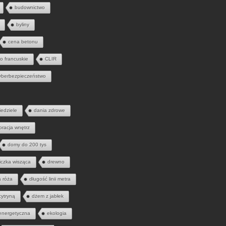
budownictwo
byliny
cena betonu
to francuskie
CLIR
yberbezpieczeństwo
iedziele
dania zdrowe
oracja wnętrz
domy do 200 tys
iczka wisząca
drewno
a róża
długość linii metra
cytryną
dżem z jabłek
energetyczna
ekologia