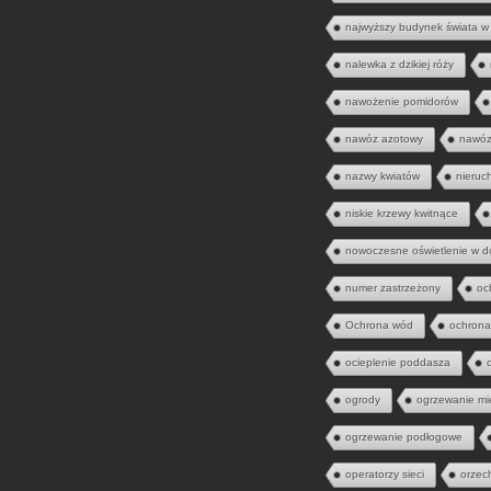
najwyższy budynek świata w
nalewka z dzikiej róży
nawożenie pomidorów
nawóz azotowy
nawóz
nazwy kwiatów
nieruc
niskie krzewy kwitnące
nowoczesne oświetlenie w 
numer zastrzeżony
oc
Ochrona wód
ochrona
ocieplenie poddasza
ogrody
ogrzewanie mi
ogrzewanie podłogowe
operatorzy sieci
orzec