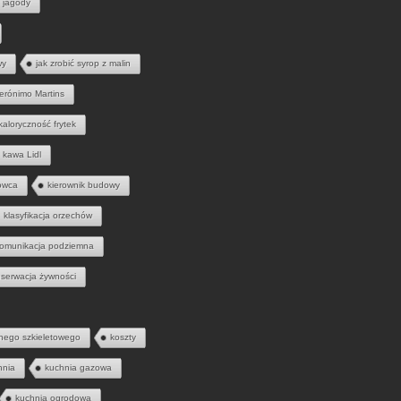
jagody
wy
jak zrobić syrop z malin
erónimo Martins
kaloryczność frytek
kawa Lidl
owca
kierownik budowy
klasyfikacja orzechów
omunikacja podziemna
serwacja żywności
nego szkieletowego
koszty
hnia
kuchnia gazowa
kuchnia ogrodowa