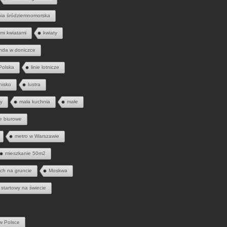
nia śródziemnomorska
mi kwiatami
kwiaty
nda w doniczce
 Polska
linie lotnicze
tnisko
lustra
ny
mała kuchnia
małe
e biurowe
metro w Warszawie
mieszkanie 50m2
ych na gruncie
Moskwa
 startowy na świecie
w Polsce