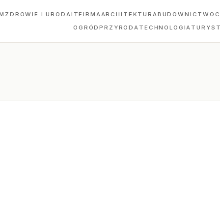
M
ZDROWIE I URODA
IT
FIRMA
ARCHITEKTURA
BUDOWNICTWO
C
OGRÓD
PRZYRODA
TECHNOLOGIA
TURYS