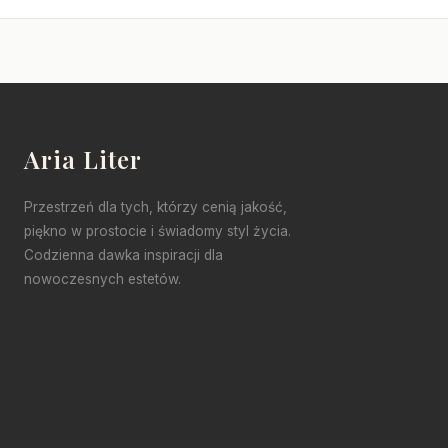
Aria Liter
Przestrzeń dla tych, którzy cenią jakość,
piękno w prostocie i świadomy styl życia.
Codzienna dawka inspiracji dla
nowoczesnych estetów.