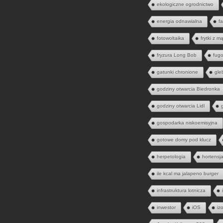
ekologiczne ogrodnictwo
energia odnawialna
fa
fotowoltaika
frytki z m
fryzura Long Bob
fugo
gatunki chronione
gle
godziny otwarcia Biedronka
godziny otwarcia Lidl
gospodarka niskoemisyjna
gotowe domy pod klucz
herpetologia
hortensj
ile kcal ma jalapeno burger
infrastruktura lotnicza
inwestor
iOS
iz