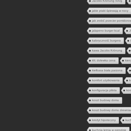
Jacobs Krönung 500g
jakie ptaki śpiewają w nocy
jak zrobić przecier pomidoro
jalapeno burger kcal
J
kaloryczność burgera
kawa Jacobs Krönung
kfc dolewka cena
kier
kiełbasa biała parzona
komfort użytkowania
k
konfiguracja pilota
kon
koszt budowy domu
koszt budowy domu drewnia
kredyt hipoteczny
kuc
kuchnia letnia w ogrodzie