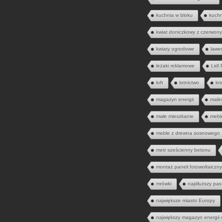
kuchnia w bloku
kuch
kwiat doniczkowy z czerwony
kwiaty ogrodowe
lawe
leżaki reklamowe
Lidl
loft
lotnictwo
lo
magazyn energii
mali
małe mieszkanie
mebl
meble z drewna sosnowego
metr sześcienny betonu
montaż paneli fotowoltaiczn
mrówki
najdłuższy pas
największe miasto Europy
największy magazyn energii 