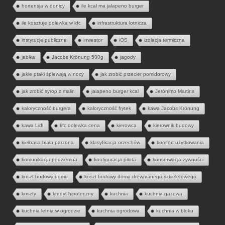
hortensja w donicy
ile kcal ma jalapeno burger
ile kosztuje dolewka w kfc
infrastruktura lotnicza
instytucje publiczne
inwestor
iOS
izolacja termiczna
jabłka
Jacobs Krönung 500g
jagody
jakie ptaki śpiewają w nocy
jak zrobić przecier pomidorowy
jak zrobić syrop z malin
jalapeno burger kcal
Jerónimo Martins
kaloryczność burgera
kaloryczność frytek
kawa Jacobs Krönung
kawa Lidl
kfc dolewka cena
kierowca
kierownik budowy
kiełbasa biała parzona
klasyfikacja orzechów
komfort użytkowania
komunikacja podziemna
konfiguracja pilota
konserwacja żywności
koszt budowy domu
koszt budowy domu drewnianego szkieletowego
koszty
kredyt hipoteczny
kuchnia
kuchnia gazowa
kuchnia letnia w ogrodzie
kuchnia ogrodowa
kuchnia w bloku