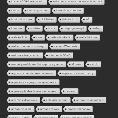
kuchnia śródziemnomorska
kwiat doniczkowy z czerwonymi kwiatami
kwiaty
kwiaty ogrodowe
lawenda w doniczce
leżaki reklamowe
Lidl Polska
linie lotnicze
loft
lotnictwo
lotnisko
lustra
magazyn energii
maliny
mała kuchnia
małe
małe mieszkanie
meble biurowe
meble z drewna sosnowego
metro w Warszawie
metr sześcienny betonu
mieszkanie 50m2
montaż paneli fotowoltaicznych na gruncie
Moskwa
mrówki
najdłuższy pas startowy na świecie
największe miasto Europy
największy magazyn energii w Polsce
najwyższy budynek świata w budowie
nalewka
nalewka z dzikiej róży
naturalne nawozy
nawożenie pomidorów
nawożenie roślin
nawóz azotowy
nawóz z bananów
nazwy kwiatów
nieruchomości
niskie krzewy kwitnące