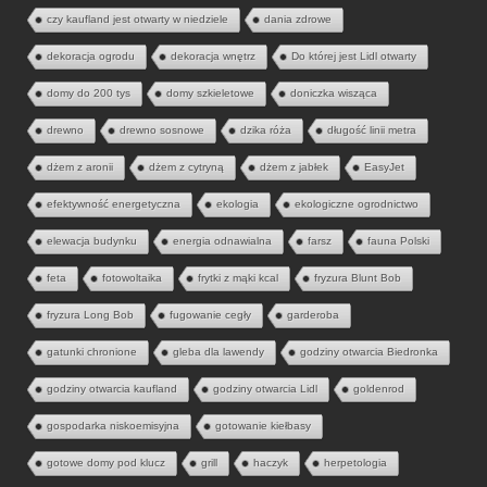
czy kaufland jest otwarty w niedziele
dania zdrowe
dekoracja ogrodu
dekoracja wnętrz
Do której jest Lidl otwarty
domy do 200 tys
domy szkieletowe
doniczka wisząca
drewno
drewno sosnowe
dzika róża
długość linii metra
dżem z aronii
dżem z cytryną
dżem z jabłek
EasyJet
efektywność energetyczna
ekologia
ekologiczne ogrodnictwo
elewacja budynku
energia odnawialna
farsz
fauna Polski
feta
fotowoltaika
frytki z mąki kcal
fryzura Blunt Bob
fryzura Long Bob
fugowanie cegły
garderoba
gatunki chronione
gleba dla lawendy
godziny otwarcia Biedronka
godziny otwarcia kaufland
godziny otwarcia Lidl
goldenrod
gospodarka niskoemisyjna
gotowanie kiełbasy
gotowe domy pod klucz
grill
haczyk
herpetologia