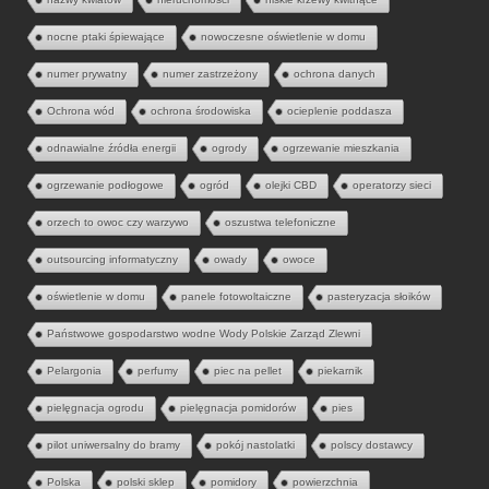
nocne ptaki śpiewające
nowoczesne oświetlenie w domu
numer prywatny
numer zastrzeżony
ochrona danych
Ochrona wód
ochrona środowiska
ocieplenie poddasza
odnawialne źródła energii
ogrody
ogrzewanie mieszkania
ogrzewanie podłogowe
ogród
olejki CBD
operatorzy sieci
orzech to owoc czy warzywo
oszustwa telefoniczne
outsourcing informatyczny
owady
owoce
oświetlenie w domu
panele fotowoltaiczne
pasteryzacja słoików
Państwowe gospodarstwo wodne Wody Polskie Zarząd Zlewni
Pelargonia
perfumy
piec na pellet
piekarnik
pielęgnacja ogrodu
pielęgnacja pomidorów
pies
pilot uniwersalny do bramy
pokój nastolatki
polscy dostawcy
Polska
polski sklep
pomidory
powierzchnia