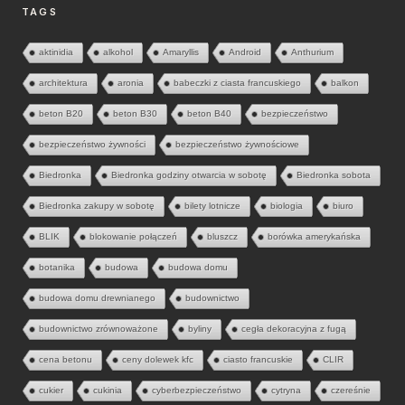
TAGS
aktinidia
alkohol
Amaryllis
Android
Anthurium
architektura
aronia
babeczki z ciasta francuskiego
balkon
beton B20
beton B30
beton B40
bezpieczeństwo
bezpieczeństwo żywności
bezpieczeństwo żywnościowe
Biedronka
Biedronka godziny otwarcia w sobotę
Biedronka sobota
Biedronka zakupy w sobotę
bilety lotnicze
biologia
biuro
BLIK
blokowanie połączeń
bluszcz
borówka amerykańska
botanika
budowa
budowa domu
budowa domu drewnianego
budownictwo
budownictwo zrównoważone
byliny
cegła dekoracyjna z fugą
cena betonu
ceny dolewek kfc
ciasto francuskie
CLIR
cukier
cukinia
cyberbezpieczeństwo
cytryna
czereśnie