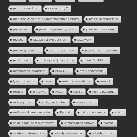
prawo budowlane
prawo jazdy T
programowanie pilota uniwersalnego do bramy
projekt kuchni letniej
prywatność
przechowywanie żywności
przecier pomidorowy
przepis
przepis na syrop z malin
przetwory
przetwory domowe
przetwory na zimę
przycinanie pomidorów
ptaki nocne
ptaki śpiewające w nocy
płatności Blikiem
płatności elektroniczne
płyta OSB
płytki ceramiczne
Qamdo Bamda
ramki
reklama zewnętrzna
remont
rokitnik
rolnictwo
Rosja
rośliny
rośliny ozdobne
rośliny pnące
rośliny wieloletnie
rośliny zielne
rośliny śródziemnomorskie
Ryanair
saletra amonowa
salon
salon z aneksem kuchennym
samochód ciężarowy
sałatka
sałatka z cukinią i feta
schody wewnętrzne
schody z płytek