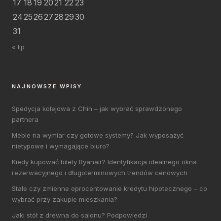
17
18
19
20
21
22
23
24
25
26
27
28
29
30
31
« lip
NAJNOWSZE WPISY
Spedycja kolejowa z Chin – jak wybrać sprawdzonego
partnera
Meble na wymiar czy gotowe systemy? Jak wyposażyć
nietypowe i wymagające biuro?
Kiedy kupować bilety Ryanair? Identyfikacja idealnego okna
rezerwacyjnego i długoterminowych trendów cenowych
Stałe czy zmienne oprocentowanie kredytu hipotecznego – co
wybrać przy zakupie mieszkania?
Jaki stół z drewna do salonu? Podpowiedzi