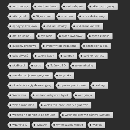
sen zimowy
sieć handlowa
sieć sklepów
sklep spożywczy
sklepy Lidl
Skyscanner
smartfon
sok z dzikiej róży
spedycja kolejowa
styl industrialny
styl skandynawski
stół do salonu
sypialnia
syrop owocowy
syrop z malin
systemy bramowe
systemy fotowoltaiczne
szczepienia psa
szkodliwość
szkoła jazdy
sznurek
szybko rosnące
słodkości
taras
Taśmy LED
telemarketing
transformacja energetyczna
turystyka
układanie cegły dekoracyjnej
uprawa pomidorów
vishing
Warszawa
wartości odżywcze frytek
wentylacja
wełna mineralna
wieloletnie żółte kwiaty ogrodowe
wieszak na doniczkę ze sznurka
wirginijski krzew z żółtymi kwiatami
witamina C
Wizz Air
wykończenie wnętrz
wypieki