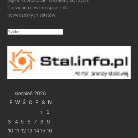
piękno w prostocie i świadomy styl życia.
Codzienna dawka inspiracji dla
nowoczesnych estetów.
sierpień 2026
P
W
Ś
C
P
S
N
2
1
3
4
5
6
7
8
9
10
11
12
13
14
15
16