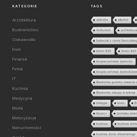
KATEGORIE
TAGS
Architektura
aktinidia
alkohol
Budownictwo
Anthurium
architektur
Ciekawostki
babeczki z ciasta francuskie
Dom
beton B30
beton B40
Finanse
bezpieczeństwo żywności
Firma
bezpieczeństwo żywnościow
IT
Biedronka godziny otwarcia 
Kuchnia
Biedronka zakupy w sobotę
Medycyna
biologia
biuro
B
Moda
bluszcz
borówka amer
Motoryzacja
budowa
budowa dom
Nieruchomości
budowa domu drewnianego