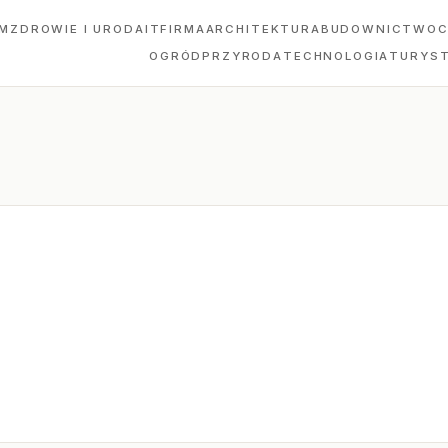
M
ZDROWIE I URODA
IT
FIRMA
ARCHITEKTURA
BUDOWNICTWO
C
OGRÓD
PRZYRODA
TECHNOLOGIA
TURYS