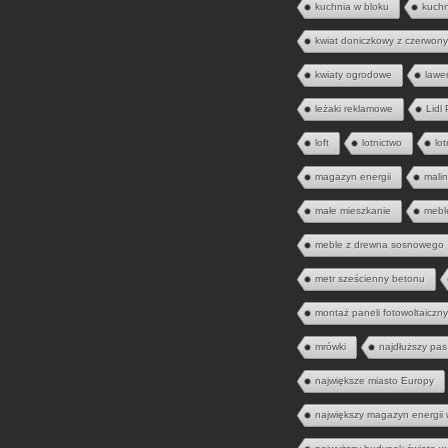
kuchnia w bloku
kuch
kwiat doniczkowy z czerwony
kwiaty ogrodowe
lawe
leżaki reklamowe
Lidl
loft
lotnictwo
lo
magazyn energii
mali
małe mieszkanie
mebl
meble z drewna sosnowego
metr sześcienny betonu
montaż paneli fotowoltaiczn
mrówki
najdłuższy pas
największe miasto Europy
największy magazyn energii 