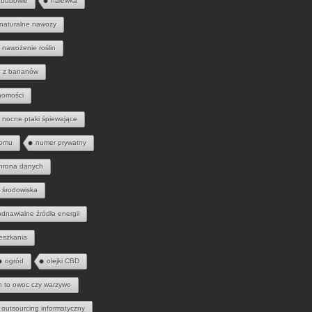
 budowie
nalewka
naturalne nawozy
nawożenie roślin
 z bananów
homości
nocne ptaki śpiewające
domu
numer prywatny
hrona danych
 środowiska
odnawialne źródła energii
eszkania
ogród
olejki CBD
h to owoc czy warzywo
outsourcing informatyczny