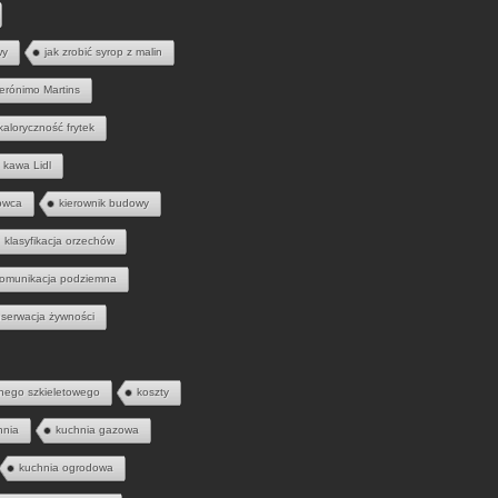
wy
jak zrobić syrop z malin
erónimo Martins
kaloryczność frytek
kawa Lidl
owca
kierownik budowy
klasyfikacja orzechów
omunikacja podziemna
serwacja żywności
nego szkieletowego
koszty
hnia
kuchnia gazowa
kuchnia ogrodowa