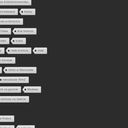
nia śródziemnomorska
mi kwiatami
kwiaty
nda w doniczce
 Polska
linie lotnicze
tnisko
lustra
ny
mała kuchnia
małe
e biurowe
metro w Warszawie
mieszkanie 50m2
ych na gruncie
Moskwa
 startowy na świecie
w Polsce