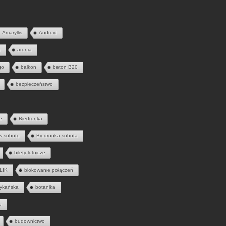
Amaryllis
Android
a
aronia
go
balkon
beton B20
bezpieczeństwo
e
Biedronka
w sobotę
Biedronka sobota
bilety lotnicze
LIK
blokowanie połączeń
ykańska
botanika
u
budownictwo