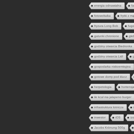
energia odnawialna
fa
fotowoltaika
frytki z m
fryzura Long Bob
fugo
gatunki chronione
gle
godziny otwarcia Biedronka
godziny otwarcia Lidl
gospodarka niskoemisyjna
gotowe domy pod klucz
herpetologia
hortensj
ile kcal ma jalapeno burger
infrastruktura lotnicza
inwestor
iOS
iz
Jacobs Krönung 500g