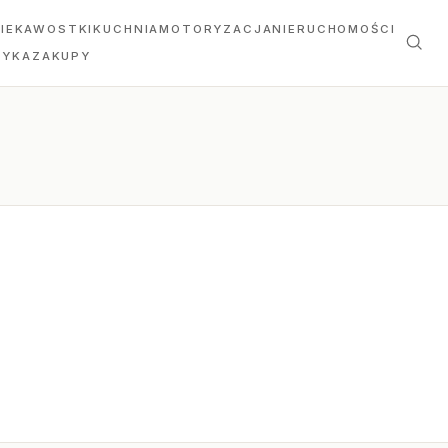
IEKAWOSTKI
KUCHNIA
MOTORYZACJA
NIERUCHOMOŚCI
TYKA
ZAKUPY