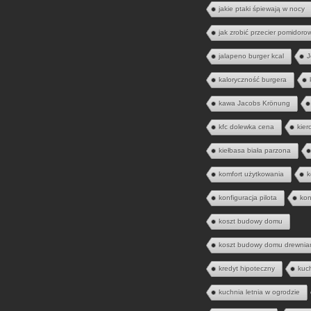
jakie ptaki śpiewają w nocy
jak zrobić przecier pomidoro
jalapeno burger kcal
J
kaloryczność burgera
kawa Jacobs Krönung
kfc dolewka cena
kier
kiełbasa biała parzona
komfort użytkowania
k
konfiguracja pilota
kon
koszt budowy domu
koszt budowy domu drewnia
kredyt hipoteczny
kuc
kuchnia letnia w ogrodzie