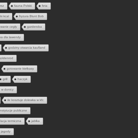
rsz
fauna Polski
feta
ąki kcal
fryzura Blunt Bob
wanie cegły
garderoba
ba dla lawendy
godziny otwarcia kaufland
goldenrod
gotowanie kiełbasy
grill
haczyk
a w donicy
ile kosztuje dolewka w kfc
instytucje publiczne
olacja termiczna
jabłka
jagody