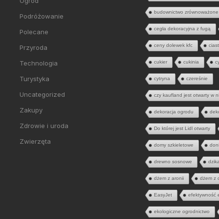
Ogród
budownictwo zrównoważone
Podróżowanie
cegła dekoracyjna z fugą
Polecane
ceny dolewek kfc
cias
Przyroda
Technologia
cukier
cukinia
c
Turystyka
cytryna
czereśnie
Uncategorized
czy kaufland jest otwarty w n
Zakupy
dekoracja ogrodu
dek
Zdrowie i uroda
Do której jest Lidl otwarty
Zwierzęta
domy szkieletowe
don
drewno sosnowe
dzik
dżem z aronii
dżem z 
EasyJet
efektywność 
ekologiczne ogrodnictwo