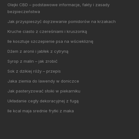
Olejki CBD – podstawowe informacje, fakty i zasady
bezpieczeństwa
Jak przyspieszyć dojrzewanie pomidorów na krzakach
Kruche ciasto z czereśniami i kruszonką
Ile kosztuje szczepienie psa na wściekliznę
Dżem z aronii i jabłek z cytryną
Syrop z malin – jak zrobić
Sok z dzikiej róży – przepis
Jaka ziemia do lawendy w doniczce
Jak pasteryzować słoiki w piekarniku
Układanie cegły dekoracyjnej z fugą
Ile kcal maja srednie frytki z maka