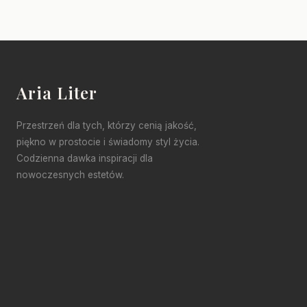
Aria Liter
Przestrzeń dla tych, którzy cenią jakość,
piękno w prostocie i świadomy styl życia.
Codzienna dawka inspiracji dla
nowoczesnych estetów.