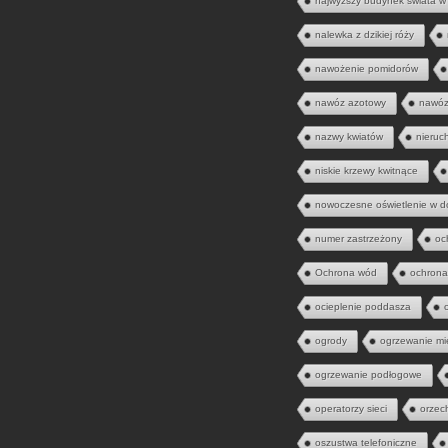
najwyższy budynek świata w
nalewka z dzikiej róży
nawożenie pomidorów
nawóz azotowy
nawóz
nazwy kwiatów
nieruc
niskie krzewy kwitnące
nowoczesne oświetlenie w 
numer zastrzeżony
oc
Ochrona wód
ochrona
ocieplenie poddasza
ogrody
ogrzewanie mi
ogrzewanie podłogowe
operatorzy sieci
orzec
oszustwa telefoniczne