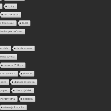
byliny
cena betonu
to francuskie
CLIR
yberbezpieczeństwo
iedziele
dania zdrowe
oracja wnętrz
domy do 200 tys
iczka wisząca
drewno
a róża
długość linii metra
cytryną
dżem z jabłek
energetyczna
ekologia
elewacja budynku