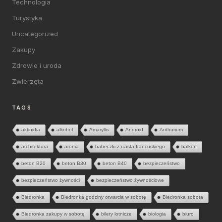
Technologia
Turystyka
Uncategorized
Zakupy
Zdrowie i uroda
Zwierzęta
TAGS
aktinidia
alkohol
Amaryllis
Android
Anthurium
architektura
aronia
babeczki z ciasta francuskiego
balkon
beton B20
beton B30
beton B40
bezpieczeństwo
bezpieczeństwo żywności
bezpieczeństwo żywnościowe
Biedronka
Biedronka godziny otwarcia w sobotę
Biedronka sobota
Biedronka zakupy w sobotę
bilety lotnicze
biologia
biuro