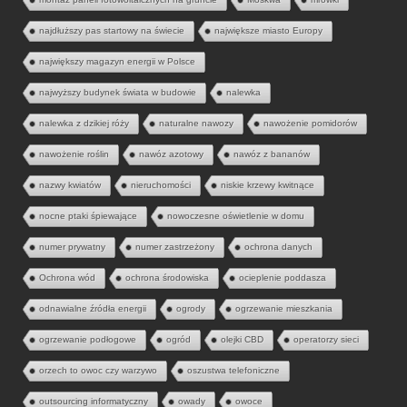
najdłuższy pas startowy na świecie
największe miasto Europy
największy magazyn energii w Polsce
najwyższy budynek świata w budowie
nalewka
nalewka z dzikiej róży
naturalne nawozy
nawożenie pomidorów
nawożenie roślin
nawóz azotowy
nawóz z bananów
nazwy kwiatów
nieruchomości
niskie krzewy kwitnące
nocne ptaki śpiewające
nowoczesne oświetlenie w domu
numer prywatny
numer zastrzeżony
ochrona danych
Ochrona wód
ochrona środowiska
ocieplenie poddasza
odnawialne źródła energii
ogrody
ogrzewanie mieszkania
ogrzewanie podłogowe
ogród
olejki CBD
operatorzy sieci
orzech to owoc czy warzywo
oszustwa telefoniczne
outsourcing informatyczny
owady
owoce