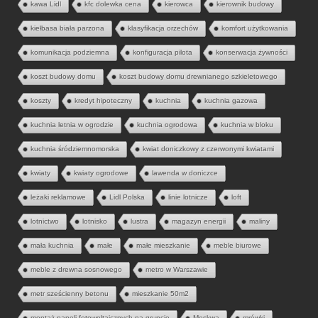
kawa Lidl
kfc dolewka cena
kierowca
kierownik budowy
kiełbasa biała parzona
klasyfikacja orzechów
komfort użytkowania
komunikacja podziemna
konfiguracja pilota
konserwacja żywności
koszt budowy domu
koszt budowy domu drewnianego szkieletowego
koszty
kredyt hipoteczny
kuchnia
kuchnia gazowa
kuchnia letnia w ogrodzie
kuchnia ogrodowa
kuchnia w bloku
kuchnia śródziemnomorska
kwiat doniczkowy z czerwonymi kwiatami
kwiaty
kwiaty ogrodowe
lawenda w doniczce
leżaki reklamowe
Lidl Polska
linie lotnicze
loft
lotnictwo
lotnisko
lustra
magazyn energii
maliny
mała kuchnia
małe
małe mieszkanie
meble biurowe
meble z drewna sosnowego
metro w Warszawie
metr sześcienny betonu
mieszkanie 50m2
montaż paneli fotowoltaicznych na gruncie
Moskwa
mrówki