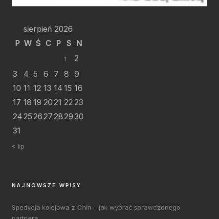
sierpień 2026
P
W
Ś
C
P
S
N
2
1
3
4
5
6
7
8
9
10
11
12
13
14
15
16
17
18
19
20
21
22
23
24
25
26
27
28
29
30
31
« lip
NAJNOWSZE WPISY
Spedycja kolejowa z Chin – jak wybrać sprawdzonego
partnera