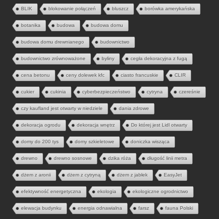
BLIK
blokowanie połączeń
bluszcz
borówka amerykańska
botanika
budowa
budowa domu
budowa domu drewnianego
budownictwo
budownictwo zrównoważone
byliny
cegła dekoracyjna z fugą
cena betonu
ceny dolewek kfc
ciasto francuskie
CLIR
cukier
cukinia
cyberbezpieczeństwo
cytryna
czereśnie
czy kaufland jest otwarty w niedziele
dania zdrowe
dekoracja ogrodu
dekoracja wnętrz
Do której jest Lidl otwarty
domy do 200 tys
domy szkieletowe
doniczka wisząca
drewno
drewno sosnowe
dzika róża
długość linii metra
dżem z aronii
dżem z cytryną
dżem z jabłek
EasyJet
efektywność energetyczna
ekologia
ekologiczne ogrodnictwo
elewacja budynku
energia odnawialna
farsz
fauna Polski