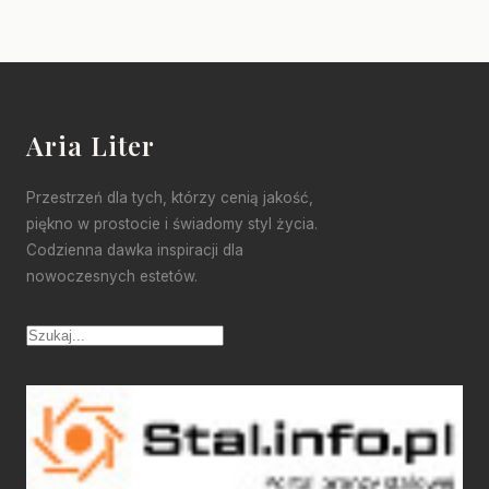
Aria Liter
Przestrzeń dla tych, którzy cenią jakość,
piękno w prostocie i świadomy styl życia.
Codzienna dawka inspiracji dla
nowoczesnych estetów.