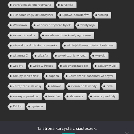
transformacja energetyczna
turystyka
układanie cegły dekoracyjnej
uprawa pomidorów
vishing
Warszawa
wartości odżywcze frytek
wentylacja
wełna mineralna
wieloletnie żółte kwiaty ogrodowe
wieszak na doniczkę ze sznurka
wirginijski krzew z żółtymi kwiatami
witamina C
Wizz Air
wykończenie wnętrz
wypieki
wędliny
węże w Polsce
włosy puszące się
zakupy w Lidl
zakupy w niedzielę
zapach
Zarządzanie zasobami wodnymi
Zarządzanie zlewnią
zdrowie
ziemia do lawendy
zima
zmiany w projekcie
łazienka
ślazowate
świeże produkty
Żabka
żywienie
Ta strona korzysta z ciasteczek.