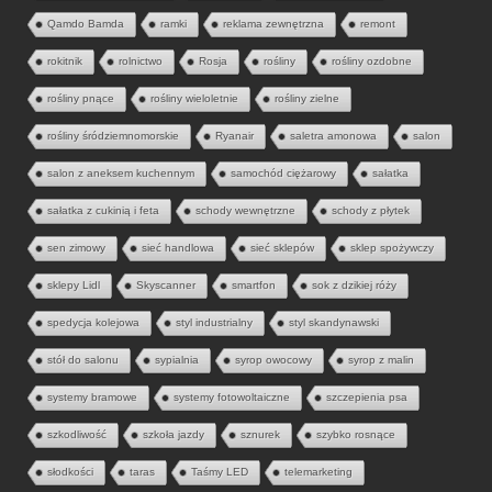
Qamdo Bamda
ramki
reklama zewnętrzna
remont
rokitnik
rolnictwo
Rosja
rośliny
rośliny ozdobne
rośliny pnące
rośliny wieloletnie
rośliny zielne
rośliny śródziemnomorskie
Ryanair
saletra amonowa
salon
salon z aneksem kuchennym
samochód ciężarowy
sałatka
sałatka z cukinią i feta
schody wewnętrzne
schody z płytek
sen zimowy
sieć handlowa
sieć sklepów
sklep spożywczy
sklepy Lidl
Skyscanner
smartfon
sok z dzikiej róży
spedycja kolejowa
styl industrialny
styl skandynawski
stół do salonu
sypialnia
syrop owocowy
syrop z malin
systemy bramowe
systemy fotowoltaiczne
szczepienia psa
szkodliwość
szkoła jazdy
sznurek
szybko rosnące
słodkości
taras
Taśmy LED
telemarketing