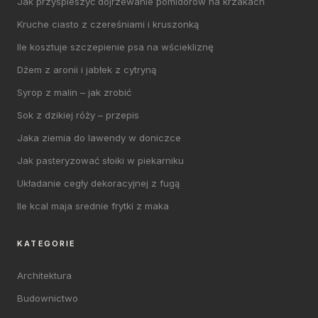
Jak przyspieszyć dojrzewanie pomidorów na krzakach
Kruche ciasto z czereśniami i kruszonką
Ile kosztuje szczepienie psa na wściekliznę
Dżem z aronii i jabłek z cytryną
Syrop z malin – jak zrobić
Sok z dzikiej róży – przepis
Jaka ziemia do lawendy w doniczce
Jak pasteryzować słoiki w piekarniku
Układanie cegły dekoracyjnej z fugą
Ile kcal maja srednie frytki z maka
KATEGORIE
Architektura
Budownictwo