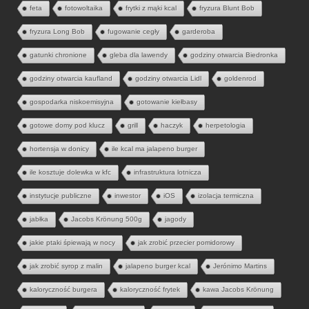
feta
fotowoltaika
frytki z mąki kcal
fryzura Blunt Bob
fryzura Long Bob
fugowanie cegły
garderoba
gatunki chronione
gleba dla lawendy
godziny otwarcia Biedronka
godziny otwarcia kaufland
godziny otwarcia Lidl
goldenrod
gospodarka niskoemisyjna
gotowanie kiełbasy
gotowe domy pod klucz
grill
haczyk
herpetologia
hortensja w donicy
ile kcal ma jalapeno burger
ile kosztuje dolewka w kfc
infrastruktura lotnicza
instytucje publiczne
inwestor
iOS
izolacja termiczna
jabłka
Jacobs Krönung 500g
jagody
jakie ptaki śpiewają w nocy
jak zrobić przecier pomidorowy
jak zrobić syrop z malin
jalapeno burger kcal
Jerónimo Martins
kaloryczność burgera
kaloryczność frytek
kawa Jacobs Krönung