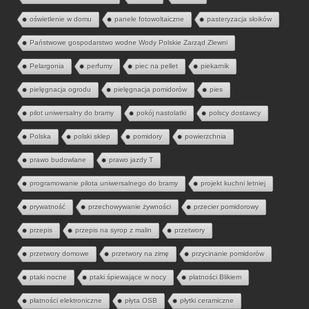
oświetlenie w domu
panele fotowoltaiczne
pasteryzacja słoików
Państwowe gospodarstwo wodne Wody Polskie Zarząd Zlewni
Pelargonia
perfumy
piec na pellet
piekarnik
pielęgnacja ogrodu
pielęgnacja pomidorów
pies
pilot uniwersalny do bramy
pokój nastolatki
polscy dostawcy
Polska
polski sklep
pomidory
powierzchnia
prawo budowlane
prawo jazdy T
programowanie pilota uniwersalnego do bramy
projekt kuchni letniej
prywatność
przechowywanie żywności
przecier pomidorowy
przepis
przepis na syrop z malin
przetwory
przetwory domowe
przetwory na zimę
przycinanie pomidorów
ptaki nocne
ptaki śpiewające w nocy
płatności Blikiem
płatności elektroniczne
płyta OSB
płytki ceramiczne