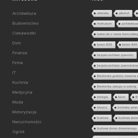
Architektura
aktinidia
alkohol
Budownictwo
Anthurium
architektur
Ciekawostki
babeczki z ciasta francuskie
Dom
beton B30
beton B40
Finanse
bezpieczeństwo żywności
Firma
bezpieczeństwo żywnościow
IT
Biedronka godziny otwarcia 
Kuchnia
Biedronka zakupy w sobotę
Medycyna
biologia
biuro
B
Moda
bluszcz
borówka amer
Motoryzacja
budowa
budowa dom
Nieruchomości
budowa domu drewnianego
Ogród