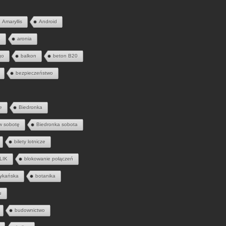
Amaryllis
Android
a
aronia
go
balkon
beton B20
bezpieczeństwo
e
Biedronka
w sobotę
Biedronka sobota
bilety lotnicze
LIK
blokowanie połączeń
ykańska
botanika
u
budownictwo