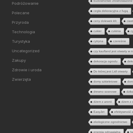
budownictwo zrównoważone
Podróżowanie
cegła dekoracyjna z fugą
Polecane
ceny dolewek kfc
cias
Przyroda
Technologia
cukier
cukinia
c
Turystyka
cytryna
czereśnie
Uncategorized
czy kaufland jest otwarty w n
Zakupy
dekoracja ogrodu
dek
Zdrowie i uroda
Do której jest Lidl otwarty
Zwierzęta
domy szkieletowe
don
drewno sosnowe
dzik
dżem z aronii
dżem z 
EasyJet
efektywność 
ekologiczne ogrodnictwo
energia odnawialna
fa