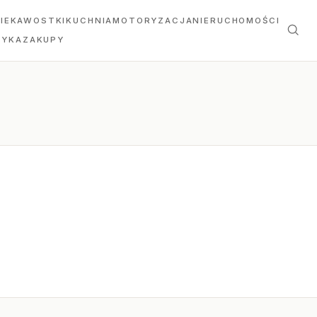
IEKAWOSTKI
KUCHNIA
MOTORYZACJA
NIERUCHOMOŚCI
TYKA
ZAKUPY