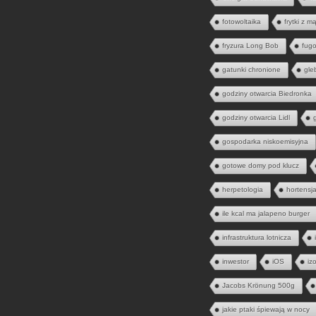
fotowoltaika
frytki z m
fryzura Long Bob
fugo
gatunki chronione
gle
godziny otwarcia Biedronka
godziny otwarcia Lidl
gospodarka niskoemisyjna
gotowe domy pod klucz
herpetologia
hortensj
ile kcal ma jalapeno burger
infrastruktura lotnicza
inwestor
iOS
iz
Jacobs Krönung 500g
jakie ptaki śpiewają w nocy