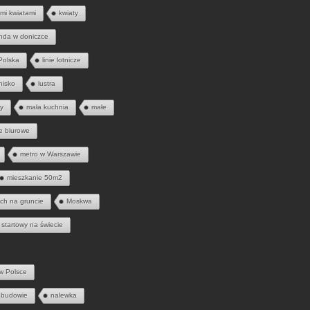
mi kwiatami
kwiaty
nda w doniczce
 Polska
linie lotnicze
tnisko
lustra
ny
mała kuchnia
małe
e biurowe
metro w Warszawie
mieszkanie 50m2
ych na gruncie
Moskwa
 startowy na świecie
w Polsce
 budowie
nalewka