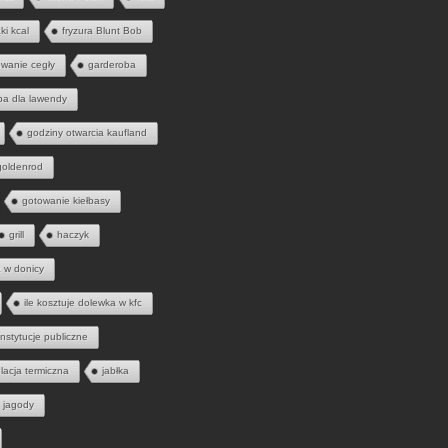
ąki kcal
fryzura Blunt Bob
wanie cegły
garderoba
ba dla lawendy
godziny otwarcia kaufland
goldenrod
gotowanie kiełbasy
grill
haczyk
a w donicy
ile kosztuje dolewka w kfc
instytucje publiczne
olacja termiczna
jabłka
jagody