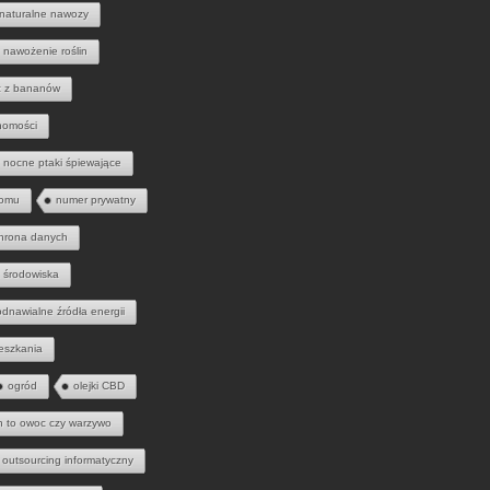
naturalne nawozy
nawożenie roślin
 z bananów
homości
nocne ptaki śpiewające
domu
numer prywatny
hrona danych
 środowiska
odnawialne źródła energii
eszkania
ogród
olejki CBD
h to owoc czy warzywo
outsourcing informatyczny