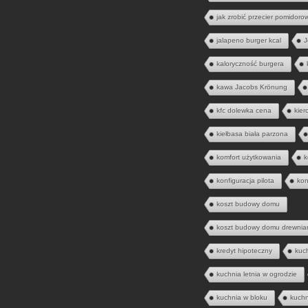
jak zrobić przecier pomidoro
jalapeno burger kcal
J
kaloryczność burgera
kawa Jacobs Krönung
kfc dolewka cena
kier
kiełbasa biała parzona
komfort użytkowania
k
konfiguracja pilota
kon
koszt budowy domu
koszt budowy domu drewnia
kredyt hipoteczny
kuc
kuchnia letnia w ogrodzie
kuchnia w bloku
kuch