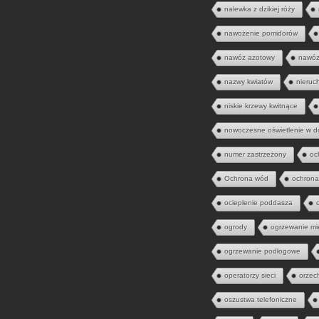
nalewka z dzikiej róży
nawożenie pomidorów
nawóz azotowy
nawóz
nazwy kwiatów
nieruc
niskie krzewy kwitnące
nowoczesne oświetlenie w 
numer zastrzeżony
oc
Ochrona wód
ochrona
ocieplenie poddasza
ogrody
ogrzewanie mi
ogrzewanie podłogowe
operatorzy sieci
orzec
oszustwa telefoniczne