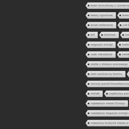
kwiat doniczkowy z czerwony
kwiaty ogrodowe
lawe
leżaki reklamowe
Lidl
loft
lotnictwo
lo
magazyn energii
mali
małe mieszkanie
mebl
meble z drewna sosnowego
metr sześcienny betonu
montaż paneli fotowoltaiczn
mrówki
najdłuższy pas
największe miasto Europy
największy magazyn energii 
najwyższy budynek świata w