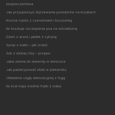
bezpieczeństwa
Jak przyspieszyć dojrzewanie pomidorów na krzakach
Kruche ciasto z czereśniami i kruszonką
Ile kosztuje szczepienie psa na wściekliznę
Dżem z aronii i jabłek z cytryną
Syrop z malin – jak zrobić
Sok z dzikiej róży – przepis
Jaka ziemia do lawendy w doniczce
Jak pasteryzować słoiki w piekarniku
Układanie cegły dekoracyjnej z fugą
Ile kcal maja srednie frytki z maka