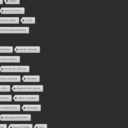
byliny
cena betonu
to francuskie
CLIR
yberbezpieczeństwo
iedziele
dania zdrowe
oracja wnętrz
domy do 200 tys
iczka wisząca
drewno
a róża
długość linii metra
cytryną
dżem z jabłek
energetyczna
ekologia
elewacja budynku
rsz
fauna Polski
feta