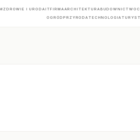
M
ZDROWIE I URODA
IT
FIRMA
ARCHITEKTURA
BUDOWNICTWO
C
OGRÓD
PRZYRODA
TECHNOLOGIA
TURYS