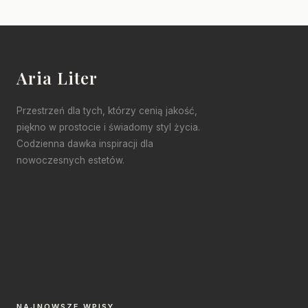
Aria Liter
Przestrzeń dla tych, którzy cenią jakość,
piękno w prostocie i świadomy styl życia.
Codzienna dawka inspiracji dla
nowoczesnych estetów.
NAJNOWSZE WPISY