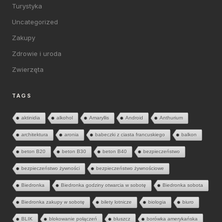
Turystyka
Uncategorized
Zakupy
Zdrowie i uroda
Zwierzęta
TAGS
aktinidia
alkohol
Amaryllis
Android
Anthurium
architektura
aronia
babeczki z ciasta francuskiego
balkon
beton B20
beton B30
beton B40
bezpieczeństwo
bezpieczeństwo żywności
bezpieczeństwo żywnościowe
Biedronka
Biedronka godziny otwarcia w sobotę
Biedronka sobota
Biedronka zakupy w sobotę
bilety lotnicze
biologia
biuro
BLIK
blokowanie połączeń
bluszcz
borówka amerykańska