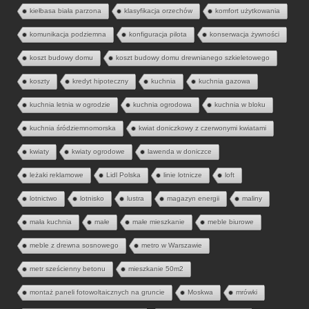
kiełbasa biała parzona
klasyfikacja orzechów
komfort użytkowania
komunikacja podziemna
konfiguracja pilota
konserwacja żywności
koszt budowy domu
koszt budowy domu drewnianego szkieletowego
koszty
kredyt hipoteczny
kuchnia
kuchnia gazowa
kuchnia letnia w ogrodzie
kuchnia ogrodowa
kuchnia w bloku
kuchnia śródziemnomorska
kwiat doniczkowy z czerwonymi kwiatami
kwiaty
kwiaty ogrodowe
lawenda w doniczce
leżaki reklamowe
Lidl Polska
linie lotnicze
loft
lotnictwo
lotnisko
lustra
magazyn energii
maliny
mała kuchnia
małe
małe mieszkanie
meble biurowe
meble z drewna sosnowego
metro w Warszawie
metr sześcienny betonu
mieszkanie 50m2
montaż paneli fotowoltaicznych na gruncie
Moskwa
mrówki