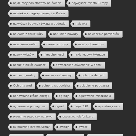
najdłuższy pas startowy na świecie
największe miasto Europy
największy magazyn energii w Polsce
najwyższy budynek świata w budowie
nalewka
nalewka z dzikiej róży
naturalne nawozy
nawożenie pomidorów
nawożenie roślin
nawóz azotowy
nawóz z bananów
nazwy kwiatów
nieruchomości
niskie krzewy kwitnące
nocne ptaki śpiewające
nowoczesne oświetlenie w domu
numer prywatny
numer zastrzeżony
ochrona danych
Ochrona wód
ochrona środowiska
ocieplenie poddasza
odnawialne źródła energii
ogrody
ogrzewanie mieszkania
ogrzewanie podłogowe
ogród
olejki CBD
operatorzy sieci
orzech to owoc czy warzywo
oszustwa telefoniczne
outsourcing informatyczny
owady
owoce