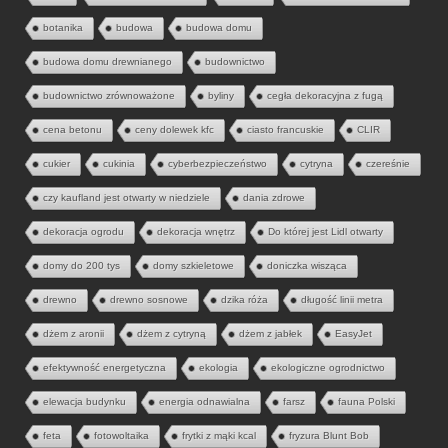
botanika
budowa
budowa domu
budowa domu drewnianego
budownictwo
budownictwo zrównoważone
byliny
cegła dekoracyjna z fugą
cena betonu
ceny dolewek kfc
ciasto francuskie
CLIR
cukier
cukinia
cyberbezpieczeństwo
cytryna
czereśnie
czy kaufland jest otwarty w niedziele
dania zdrowe
dekoracja ogrodu
dekoracja wnętrz
Do której jest Lidl otwarty
domy do 200 tys
domy szkieletowe
doniczka wisząca
drewno
drewno sosnowe
dzika róża
długość linii metra
dżem z aronii
dżem z cytryną
dżem z jabłek
EasyJet
efektywność energetyczna
ekologia
ekologiczne ogrodnictwo
elewacja budynku
energia odnawialna
farsz
fauna Polski
feta
fotowoltaika
frytki z mąki kcal
fryzura Blunt Bob