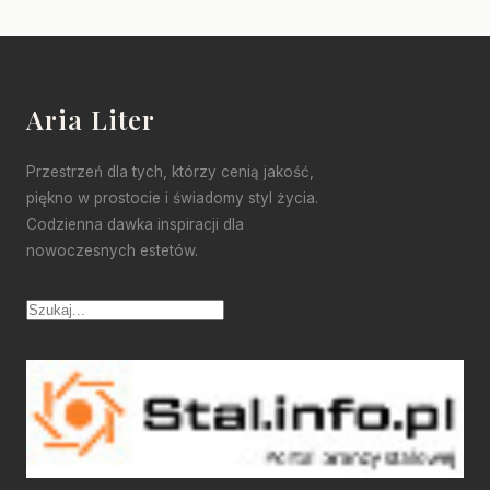
Aria Liter
Przestrzeń dla tych, którzy cenią jakość,
piękno w prostocie i świadomy styl życia.
Codzienna dawka inspiracji dla
nowoczesnych estetów.