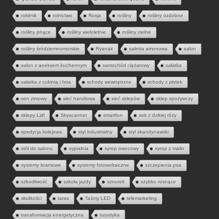
rokitnik
rolnictwo
Rosja
rośliny
rośliny ozdobne
rośliny pnące
rośliny wieloletnie
rośliny zielne
rośliny śródziemnomorskie
Ryanair
saletra amonowa
salon
salon z aneksem kuchennym
samochód ciężarowy
sałatka
sałatka z cukinią i feta
schody wewnętrzne
schody z płytek
sen zimowy
sieć handlowa
sieć sklepów
sklep spożywczy
sklepy Lidl
Skyscanner
smartfon
sok z dzikiej róży
spedycja kolejowa
styl industrialny
styl skandynawski
stół do salonu
sypialnia
syrop owocowy
syrop z malin
systemy bramowe
systemy fotowoltaiczne
szczepienia psa
szkodliwość
szkoła jazdy
sznurek
szybko rosnące
słodkości
taras
Taśmy LED
telemarketing
transformacja energetyczna
turystyka