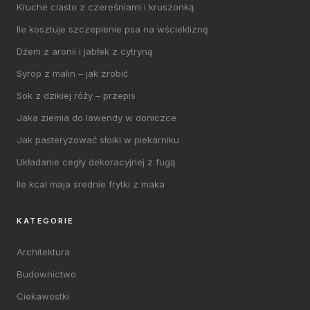
Kruche ciasto z czereśniami i kruszonką
Ile kosztuje szczepienie psa na wściekliznę
Dżem z aronii i jabłek z cytryną
Syrop z malin – jak zrobić
Sok z dzikiej róży – przepis
Jaka ziemia do lawendy w doniczce
Jak pasteryzować słoiki w piekarniku
Układanie cegły dekoracyjnej z fugą
Ile kcal maja srednie frytki z maka
KATEGORIE
Architektura
Budownictwo
Ciekawostki