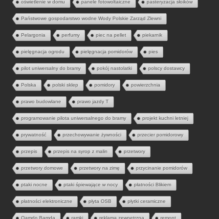
oświetlenie w domu
panele fotowoltaiczne
pasteryzacja słoików
Państwowe gospodarstwo wodne Wody Polskie Zarząd Zlewni
Pelargonia
perfumy
piec na pellet
piekarnik
pielęgnacja ogrodu
pielęgnacja pomidorów
pies
pilot uniwersalny do bramy
pokój nastolatki
polscy dostawcy
Polska
polski sklep
pomidory
powierzchnia
prawo budowlane
prawo jazdy T
programowanie pilota uniwersalnego do bramy
projekt kuchni letniej
prywatność
przechowywanie żywności
przecier pomidorowy
przepis
przepis na syrop z malin
przetwory
przetwory domowe
przetwory na zimę
przycinanie pomidorów
ptaki nocne
ptaki śpiewające w nocy
płatności Blikiem
płatności elektroniczne
płyta OSB
płytki ceramiczne
Qamdo Bamda
ramki
reklama zewnętrzna
remont