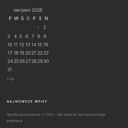
sierpień 2026
P
W
Ś
C
P
S
N
2
1
3
4
5
6
7
8
9
10
11
12
13
14
15
16
17
18
19
20
21
22
23
24
25
26
27
28
29
30
31
« lip
NAJNOWSZE WPISY
Spedycja kolejowa z Chin – jak wybrać sprawdzonego
partnera