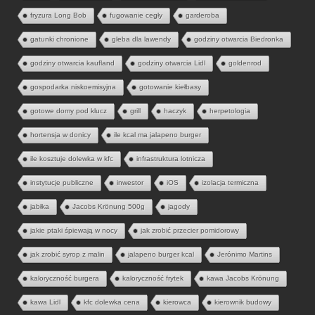
fryzura Long Bob
fugowanie cegły
garderoba
gatunki chronione
gleba dla lawendy
godziny otwarcia Biedronka
godziny otwarcia kaufland
godziny otwarcia Lidl
goldenrod
gospodarka niskoemisyjna
gotowanie kiełbasy
gotowe domy pod klucz
grill
haczyk
herpetologia
hortensja w donicy
ile kcal ma jalapeno burger
ile kosztuje dolewka w kfc
infrastruktura lotnicza
instytucje publiczne
inwestor
iOS
izolacja termiczna
jabłka
Jacobs Krönung 500g
jagody
jakie ptaki śpiewają w nocy
jak zrobić przecier pomidorowy
jak zrobić syrop z malin
jalapeno burger kcal
Jerónimo Martins
kaloryczność burgera
kaloryczność frytek
kawa Jacobs Krönung
kawa Lidl
kfc dolewka cena
kierowca
kierownik budowy