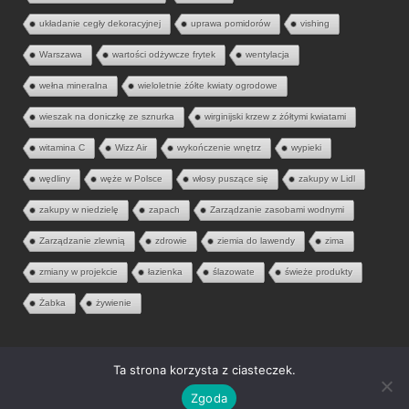
układanie cegły dekoracyjnej
uprawa pomidorów
vishing
Warszawa
wartości odżywcze frytek
wentylacja
wełna mineralna
wieloletnie żółte kwiaty ogrodowe
wieszak na doniczkę ze sznurka
wirginijski krzew z żółtymi kwiatami
witamina C
Wizz Air
wykończenie wnętrz
wypieki
wędliny
węże w Polsce
włosy puszące się
zakupy w Lidl
zakupy w niedzielę
zapach
Zarządzanie zasobami wodnymi
Zarządzanie zlewnią
zdrowie
ziemia do lawendy
zima
zmiany w projekcie
łazienka
ślazowate
świeże produkty
Żabka
żywienie
Ta strona korzysta z ciasteczek.
© 2026 Aria Liter. Wszelkie prawa zastrzeżone.
Zgoda