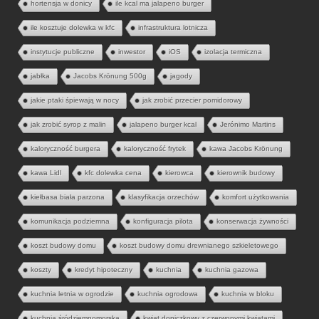
hortensja w donicy
ile kcal ma jalapeno burger
ile kosztuje dolewka w kfc
infrastruktura lotnicza
instytucje publiczne
inwestor
iOS
izolacja termiczna
jabłka
Jacobs Krönung 500g
jagody
jakie ptaki śpiewają w nocy
jak zrobić przecier pomidorowy
jak zrobić syrop z malin
jalapeno burger kcal
Jerónimo Martins
kaloryczność burgera
kaloryczność frytek
kawa Jacobs Krönung
kawa Lidl
kfc dolewka cena
kierowca
kierownik budowy
kiełbasa biała parzona
klasyfikacja orzechów
komfort użytkowania
komunikacja podziemna
konfiguracja pilota
konserwacja żywności
koszt budowy domu
koszt budowy domu drewnianego szkieletowego
koszty
kredyt hipoteczny
kuchnia
kuchnia gazowa
kuchnia letnia w ogrodzie
kuchnia ogrodowa
kuchnia w bloku
kuchnia śródziemnomorska
kwiat doniczkowy z czerwonymi kwiatami