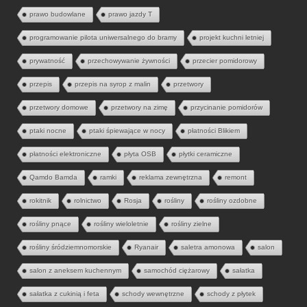
prawo budowlane
prawo jazdy T
programowanie pilota uniwersalnego do bramy
projekt kuchni letniej
prywatność
przechowywanie żywności
przecier pomidorowy
przepis
przepis na syrop z malin
przetwory
przetwory domowe
przetwory na zimę
przycinanie pomidorów
ptaki nocne
ptaki śpiewające w nocy
płatności Blikiem
płatności elektroniczne
płyta OSB
płytki ceramiczne
Qamdo Bamda
ramki
reklama zewnętrzna
remont
rokitnik
rolnictwo
Rosja
rośliny
rośliny ozdobne
rośliny pnące
rośliny wieloletnie
rośliny zielne
rośliny śródziemnomorskie
Ryanair
saletra amonowa
salon
salon z aneksem kuchennym
samochód ciężarowy
sałatka
sałatka z cukinią i feta
schody wewnętrzne
schody z płytek