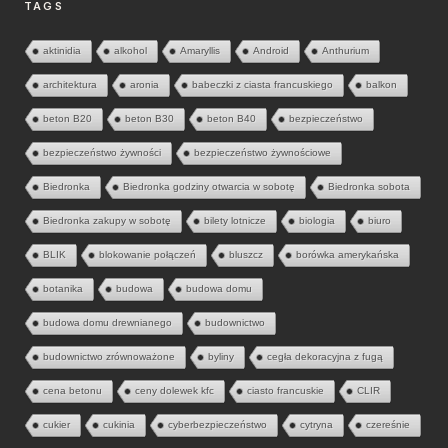
TAGS
aktinidia
alkohol
Amaryllis
Android
Anthurium
architektura
aronia
babeczki z ciasta francuskiego
balkon
beton B20
beton B30
beton B40
bezpieczeństwo
bezpieczeństwo żywności
bezpieczeństwo żywnościowe
Biedronka
Biedronka godziny otwarcia w sobotę
Biedronka sobota
Biedronka zakupy w sobotę
bilety lotnicze
biologia
biuro
BLIK
blokowanie połączeń
bluszcz
borówka amerykańska
botanika
budowa
budowa domu
budowa domu drewnianego
budownictwo
budownictwo zrównoważone
byliny
cegła dekoracyjna z fugą
cena betonu
ceny dolewek kfc
ciasto francuskie
CLIR
cukier
cukinia
cyberbezpieczeństwo
cytryna
czereśnie