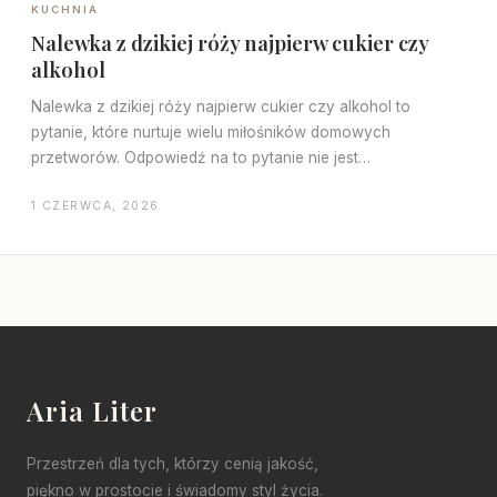
KUCHNIA
Nalewka z dzikiej róży najpierw cukier czy
alkohol
Nalewka z dzikiej róży najpierw cukier czy alkohol to
pytanie, które nurtuje wielu miłośników domowych
przetworów. Odpowiedź na to pytanie nie jest…
1 CZERWCA, 2026
Aria Liter
Przestrzeń dla tych, którzy cenią jakość,
piękno w prostocie i świadomy styl życia.