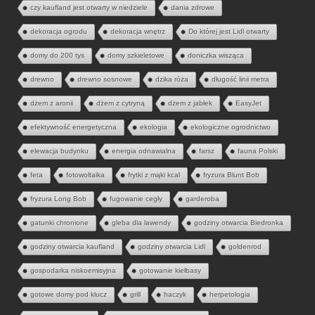
czy kaufland jest otwarty w niedziele
dania zdrowe
dekoracja ogrodu
dekoracja wnętrz
Do której jest Lidl otwarty
domy do 200 tys
domy szkieletowe
doniczka wisząca
drewno
drewno sosnowe
dzika róża
długość linii metra
dżem z aronii
dżem z cytryną
dżem z jabłek
EasyJet
efektywność energetyczna
ekologia
ekologiczne ogrodnictwo
elewacja budynku
energia odnawialna
farsz
fauna Polski
feta
fotowoltaika
frytki z mąki kcal
fryzura Blunt Bob
fryzura Long Bob
fugowanie cegły
garderoba
gatunki chronione
gleba dla lawendy
godziny otwarcia Biedronka
godziny otwarcia kaufland
godziny otwarcia Lidl
goldenrod
gospodarka niskoemisyjna
gotowanie kiełbasy
gotowe domy pod klucz
grill
haczyk
herpetologia