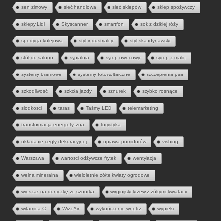
sen zimowy
sieć handlowa
sieć sklepów
sklep spożywczy
sklepy Lidl
Skyscanner
smartfon
sok z dzikiej róży
spedycja kolejowa
styl industrialny
styl skandynawski
stół do salonu
sypialnia
syrop owocowy
syrop z malin
systemy bramowe
systemy fotowoltaiczne
szczepienia psa
szkodliwość
szkoła jazdy
sznurek
szybko rosnące
słodkości
taras
Taśmy LED
telemarketing
transformacja energetyczna
turystyka
układanie cegły dekoracyjnej
uprawa pomidorów
vishing
Warszawa
wartości odżywcze frytek
wentylacja
wełna mineralna
wieloletnie żółte kwiaty ogrodowe
wieszak na doniczkę ze sznurka
wirginijski krzew z żółtymi kwiatami
witamina C
Wizz Air
wykończenie wnętrz
wypieki