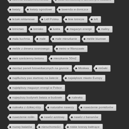
kwiaty
kwiaty ogrodowe
lawenda w doniczce
leżaki reklamowe
Lidl Polska
linie lotnicze
loft
lotnictwo
lotnisko
lustra
magazyn energii
maliny
mała kuchnia
małe
małe mieszkanie
meble biurowe
meble z drewna sosnowego
metro w Warszawie
metr sześcienny betonu
mieszkanie 50m2
montaż paneli fotowoltaicznych na gruncie
Moskwa
mrówki
najdłuższy pas startowy na świecie
największe miasto Europy
największy magazyn energii w Polsce
najwyższy budynek świata w budowie
nalewka
nalewka z dzikiej róży
naturalne nawozy
nawożenie pomidorów
nawożenie roślin
nawóz azotowy
nawóz z bananów
nazwy kwiatów
nieruchomości
niskie krzewy kwitnące