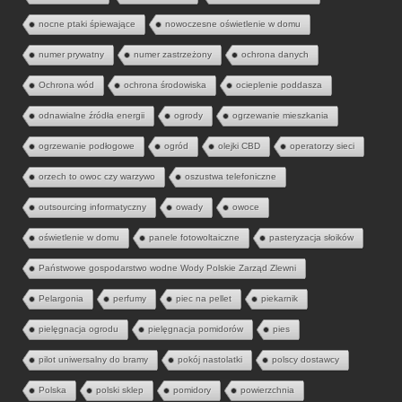
nocne ptaki śpiewające
nowoczesne oświetlenie w domu
numer prywatny
numer zastrzeżony
ochrona danych
Ochrona wód
ochrona środowiska
ocieplenie poddasza
odnawialne źródła energii
ogrody
ogrzewanie mieszkania
ogrzewanie podłogowe
ogród
olejki CBD
operatorzy sieci
orzech to owoc czy warzywo
oszustwa telefoniczne
outsourcing informatyczny
owady
owoce
oświetlenie w domu
panele fotowoltaiczne
pasteryzacja słoików
Państwowe gospodarstwo wodne Wody Polskie Zarząd Zlewni
Pelargonia
perfumy
piec na pellet
piekarnik
pielęgnacja ogrodu
pielęgnacja pomidorów
pies
pilot uniwersalny do bramy
pokój nastolatki
polscy dostawcy
Polska
polski sklep
pomidory
powierzchnia