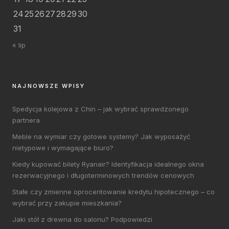
24
25
26
27
28
29
30
31
« lip
NAJNOWSZE WPISY
Spedycja kolejowa z Chin – jak wybrać sprawdzonego
partnera
Meble na wymiar czy gotowe systemy? Jak wyposażyć
nietypowe i wymagające biuro?
Kiedy kupować bilety Ryanair? Identyfikacja idealnego okna
rezerwacyjnego i długoterminowych trendów cenowych
Stałe czy zmienne oprocentowanie kredytu hipotecznego – co
wybrać przy zakupie mieszkania?
Jaki stół z drewna do salonu? Podpowiedzi