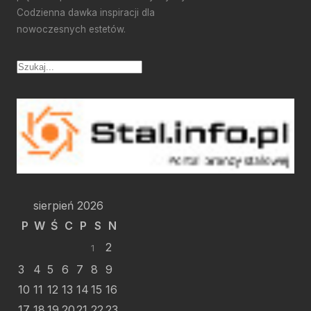
Codzienna dawka inspiracji dla
nowoczesnych estetów.
sierpień 2026
P
W
Ś
C
P
S
N
2
1
3
4
5
6
7
8
9
10
11
12
13
14
15
16
17
18
19
20
21
22
23