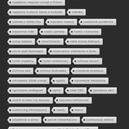
największy magazyn energii w Polsce
najwyższy budynek świata w budowie
nalewka
nalewka z dzikiej róży
naturalne nawozy
nawożenie pomidorów
nawożenie roślin
nawóz azotowy
nawóz z bananów
nazwy kwiatów
nieruchomości
niskie krzewy kwitnące
nocne ptaki śpiewające
nowoczesne oświetlenie w domu
numer prywatny
numer zastrzeżony
ochrona danych
Ochrona wód
ochrona środowiska
ocieplenie poddasza
odnawialne źródła energii
ogrody
ogrzewanie mieszkania
ogrzewanie podłogowe
ogród
olejki CBD
operatorzy sieci
orzech to owoc czy warzywo
oszustwa telefoniczne
outsourcing informatyczny
owady
owoce
oświetlenie w domu
panele fotowoltaiczne
pasteryzacja słoików