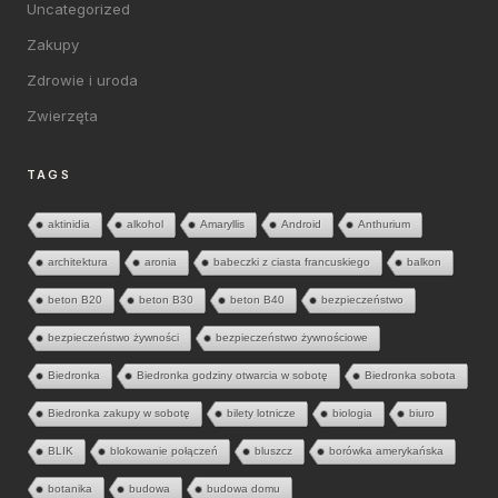
Uncategorized
Zakupy
Zdrowie i uroda
Zwierzęta
TAGS
aktinidia
alkohol
Amaryllis
Android
Anthurium
architektura
aronia
babeczki z ciasta francuskiego
balkon
beton B20
beton B30
beton B40
bezpieczeństwo
bezpieczeństwo żywności
bezpieczeństwo żywnościowe
Biedronka
Biedronka godziny otwarcia w sobotę
Biedronka sobota
Biedronka zakupy w sobotę
bilety lotnicze
biologia
biuro
BLIK
blokowanie połączeń
bluszcz
borówka amerykańska
botanika
budowa
budowa domu