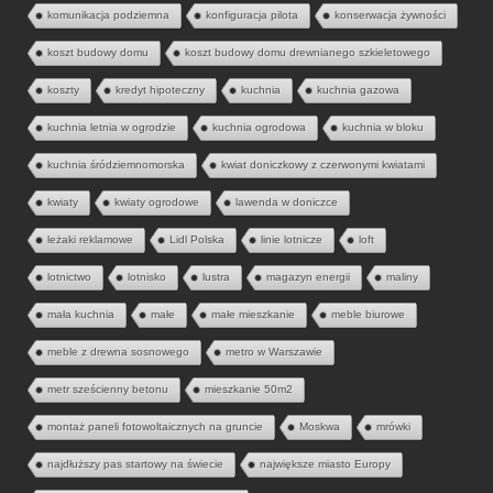
komunikacja podziemna
konfiguracja pilota
konserwacja żywności
koszt budowy domu
koszt budowy domu drewnianego szkieletowego
koszty
kredyt hipoteczny
kuchnia
kuchnia gazowa
kuchnia letnia w ogrodzie
kuchnia ogrodowa
kuchnia w bloku
kuchnia śródziemnomorska
kwiat doniczkowy z czerwonymi kwiatami
kwiaty
kwiaty ogrodowe
lawenda w doniczce
leżaki reklamowe
Lidl Polska
linie lotnicze
loft
lotnictwo
lotnisko
lustra
magazyn energii
maliny
mała kuchnia
małe
małe mieszkanie
meble biurowe
meble z drewna sosnowego
metro w Warszawie
metr sześcienny betonu
mieszkanie 50m2
montaż paneli fotowoltaicznych na gruncie
Moskwa
mrówki
najdłuższy pas startowy na świecie
największe miasto Europy