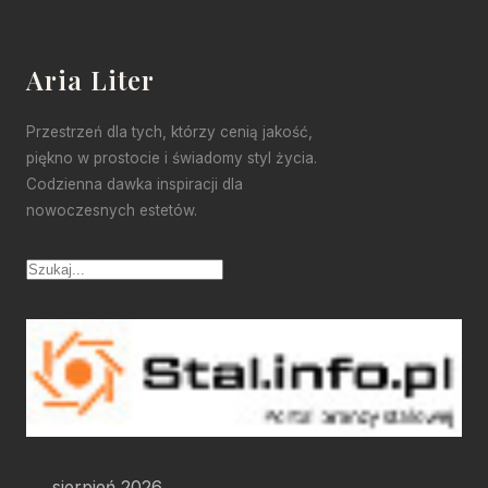
Aria Liter
Przestrzeń dla tych, którzy cenią jakość,
piękno w prostocie i świadomy styl życia.
Codzienna dawka inspiracji dla
nowoczesnych estetów.
sierpień 2026