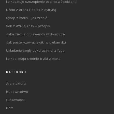
Ile kosztuje szczepienie psa na wściekliznę
Dżem z aronii i jabłek z cytryną
Syrop z malin – jak zrobić
Sok z dzikiej róży – przepis
Jaka ziemia do lawendy w doniczce
Jak pasteryzować słoiki w piekarniku
Układanie cegły dekoracyjnej z fugą
Ile kcal maja srednie frytki z maka
KATEGORIE
Architektura
Budownictwo
Ciekawostki
Dom