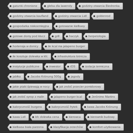
gatunki chronione
gleba dla lawendy
godziny otwarcia Biedronka
godziny otwarcia kaufland
godziny otwarcia Lidl
goldenrod
gospodarka niskoemisyjna
gotowanie kiełbasy
gotowe domy pod klucz
grill
haczyk
herpetologia
hortensja w donicy
ile kcal ma jalapeno burger
ile kosztuje dolewka w kfc
infrastruktura lotnicza
instytucje publiczne
inwestor
iOS
izolacja termiczna
jabłka
Jacobs Krönung 500g
jagody
jakie ptaki śpiewają w nocy
jak zrobić przecier pomidorowy
jak zrobić syrop z malin
jalapeno burger kcal
Jerónimo Martins
kaloryczność burgera
kaloryczność frytek
kawa Jacobs Krönung
kawa Lidl
kfc dolewka cena
kierowca
kierownik budowy
kiełbasa biała parzona
klasyfikacja orzechów
komfort użytkowania