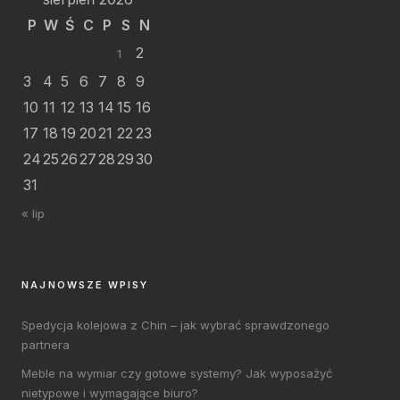
P
W
Ś
C
P
S
N
2
1
3
4
5
6
7
8
9
10
11
12
13
14
15
16
17
18
19
20
21
22
23
24
25
26
27
28
29
30
31
« lip
NAJNOWSZE WPISY
Spedycja kolejowa z Chin – jak wybrać sprawdzonego
partnera
Meble na wymiar czy gotowe systemy? Jak wyposażyć
nietypowe i wymagające biuro?