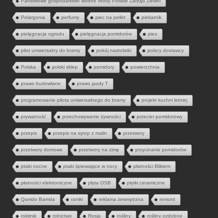
Państwowe gospodarstwo wodne Wody Polskie Zarząd Zlewni
Pelargonia
perfumy
piec na pellet
piekarnik
pielęgnacja ogrodu
pielęgnacja pomidorów
pies
pilot uniwersalny do bramy
pokój nastolatki
polscy dostawcy
Polska
polski sklep
pomidory
powierzchnia
prawo budowlane
prawo jazdy T
programowanie pilota uniwersalnego do bramy
projekt kuchni letniej
prywatność
przechowywanie żywności
przecier pomidorowy
przepis
przepis na syrop z malin
przetwory
przetwory domowe
przetwory na zimę
przycinanie pomidorów
ptaki nocne
ptaki śpiewające w nocy
płatności Blikiem
płatności elektroniczne
płyta OSB
płytki ceramiczne
Qamdo Bamda
ramki
reklama zewnętrzna
remont
rokitnik
rolnictwo
Rosja
rośliny
rośliny ozdobne