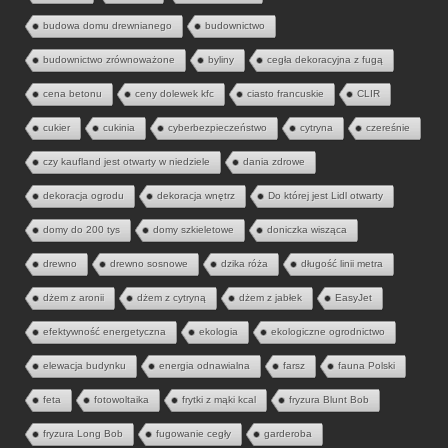
budowa domu drewnianego
budownictwo
budownictwo zrównoważone
byliny
cegła dekoracyjna z fugą
cena betonu
ceny dolewek kfc
ciasto francuskie
CLIR
cukier
cukinia
cyberbezpieczeństwo
cytryna
czereśnie
czy kaufland jest otwarty w niedziele
dania zdrowe
dekoracja ogrodu
dekoracja wnętrz
Do której jest Lidl otwarty
domy do 200 tys
domy szkieletowe
doniczka wisząca
drewno
drewno sosnowe
dzika róża
długość linii metra
dżem z aronii
dżem z cytryną
dżem z jabłek
EasyJet
efektywność energetyczna
ekologia
ekologiczne ogrodnictwo
elewacja budynku
energia odnawialna
farsz
fauna Polski
feta
fotowoltaika
frytki z mąki kcal
fryzura Blunt Bob
fryzura Long Bob
fugowanie cegły
garderoba