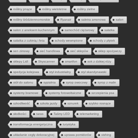
rośliny pnące
rośliny wieloletnie
rośliny zielne
rośliny śródziemnomorskie
Ryanair
saletra amonowa
salon
salon z aneksem kuchennym
samochód ciężarowy
sałatka
sałatka z cukinią i feta
schody wewnętrzne
schody z płytek
sen zimowy
sieć handlowa
sieć sklepów
sklep spożywczy
sklepy Lidl
Skyscanner
smartfon
sok z dzikiej róży
spedycja kolejowa
styl industrialny
styl skandynawski
stół do salonu
sypialnia
syrop owocowy
syrop z malin
systemy bramowe
systemy fotowoltaiczne
szczepienia psa
szkodliwość
szkoła jazdy
sznurek
szybko rosnące
słodkości
taras
Taśmy LED
telemarketing
transformacja energetyczna
turystyka
układanie cegły dekoracyjnej
uprawa pomidorów
vishing