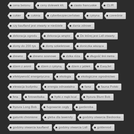
cena betonu
ceny dolewek kfc
ciasto francuskie
CLIR
cukier
cukinia
cyberbezpieczeństwo
cytryna
czereśnie
czy kaufland jest otwarty w niedziele
dania zdrowe
dekoracja ogrodu
dekoracja wnętrz
Do której jest Lidl otwarty
domy do 200 tys
domy szkieletowe
doniczka wisząca
drewno
drewno sosnowe
dzika róża
długość linii metra
dżem z aronii
dżem z cytryną
dżem z jabłek
EasyJet
efektywność energetyczna
ekologia
ekologiczne ogrodnictwo
elewacja budynku
energia odnawialna
farsz
fauna Polski
feta
fotowoltaika
frytki z mąki kcal
fryzura Blunt Bob
fryzura Long Bob
fugowanie cegły
garderoba
gatunki chronione
gleba dla lawendy
godziny otwarcia Biedronka
godziny otwarcia kaufland
godziny otwarcia Lidl
goldenrod