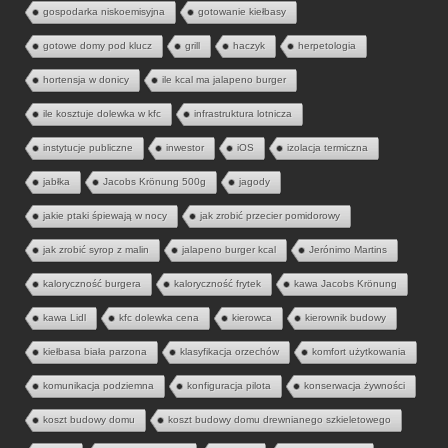
gospodarka niskoemisyjna
gotowanie kiełbasy
gotowe domy pod klucz
grill
haczyk
herpetologia
hortensja w donicy
ile kcal ma jalapeno burger
ile kosztuje dolewka w kfc
infrastruktura lotnicza
instytucje publiczne
inwestor
iOS
izolacja termiczna
jabłka
Jacobs Krönung 500g
jagody
jakie ptaki śpiewają w nocy
jak zrobić przecier pomidorowy
jak zrobić syrop z malin
jalapeno burger kcal
Jerónimo Martins
kaloryczność burgera
kaloryczność frytek
kawa Jacobs Krönung
kawa Lidl
kfc dolewka cena
kierowca
kierownik budowy
kiełbasa biała parzona
klasyfikacja orzechów
komfort użytkowania
komunikacja podziemna
konfiguracja pilota
konserwacja żywności
koszt budowy domu
koszt budowy domu drewnianego szkieletowego