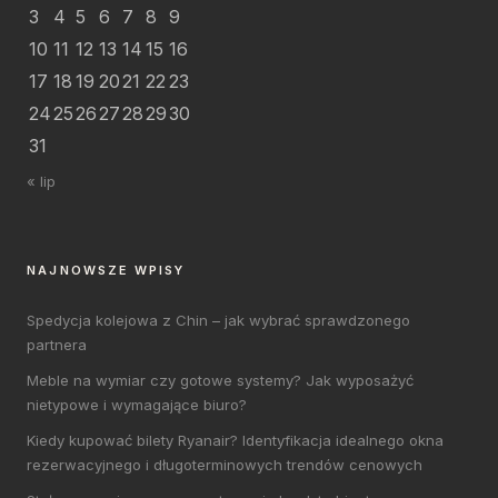
3
4
5
6
7
8
9
10
11
12
13
14
15
16
17
18
19
20
21
22
23
24
25
26
27
28
29
30
31
« lip
NAJNOWSZE WPISY
Spedycja kolejowa z Chin – jak wybrać sprawdzonego
partnera
Meble na wymiar czy gotowe systemy? Jak wyposażyć
nietypowe i wymagające biuro?
Kiedy kupować bilety Ryanair? Identyfikacja idealnego okna
rezerwacyjnego i długoterminowych trendów cenowych