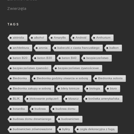
Zwierzęta
TAGS
aktinidia
alkohol
Amaryllis
Android
Anthurium
architektura
aronia
babeczki z ciasta francuskiego
balkon
beton B20
beton B30
beton B40
bezpieczeństwo
bezpieczeństwo żywności
bezpieczeństwo żywnościowe
Biedronka
Biedronka godziny otwarcia w sobotę
Biedronka sobota
Biedronka zakupy w sobotę
bilety lotnicze
biologia
biuro
BLIK
blokowanie połączeń
bluszcz
borówka amerykańska
botanika
budowa
budowa domu
budowa domu drewnianego
budownictwo
budownictwo zrównoważone
byliny
cegła dekoracyjna z fugą