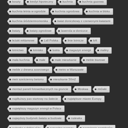
koszty
kredyt hipoteczny
kuchnia
kuchnia gazowa
kuchnia letnia w ogrodzie
kuchnia ogrodowa
kuchnia w bloku
kuchnia śródziemnomorska
kwiat doniczkowy z czerwonymi kwiatami
kwiaty
kwiaty ogrodowe
lawenda w doniczce
leżaki reklamowe
Lidl Polska
linie lotnicze
loft
lotnictwo
lotnisko
lustra
magazyn energii
maliny
mała kuchnia
małe
małe mieszkanie
meble biurowe
meble z drewna sosnowego
metro w Warszawie
metr sześcienny betonu
mieszkanie 50m2
montaż paneli fotowoltaicznych na gruncie
Moskwa
mrówki
najdłuższy pas startowy na świecie
największe miasto Europy
największy magazyn energii w Polsce
najwyższy budynek świata w budowie
nalewka
nalewka z dzikiej róży
naturalne nawozy
nawożenie pomidorów