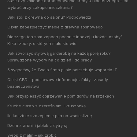
Stałe czy zmienne oprocentowanie kredytu hipotecznego – co
wybrać przy zakupie mieszkania?
Jaki stół z drewna do salonu? Podpowiedzi
Czym zabezpieczyć meble z drewna sosnowego
Dlaczego ten sam zapach pachnie inaczej u każdej osoby?
Kilka rzeczy, o których mało kto wie
Jak stworzyć stylową garderobę na każdą porę roku?
Sprawdzone wybory na co dzień i do pracy
5 sygnałów, że Twoja firma pilnie potrzebuje wsparcia IT
Olejki CBD – podstawowe informacje, fakty i zasady
bezpieczeństwa
Jak przyspieszyć dojrzewanie pomidorów na krzakach
Kruche ciasto z czereśniami i kruszonką
Ile kosztuje szczepienie psa na wściekliznę
Dżem z aronii i jabłek z cytryną
Syrop z malin – jak zrobić