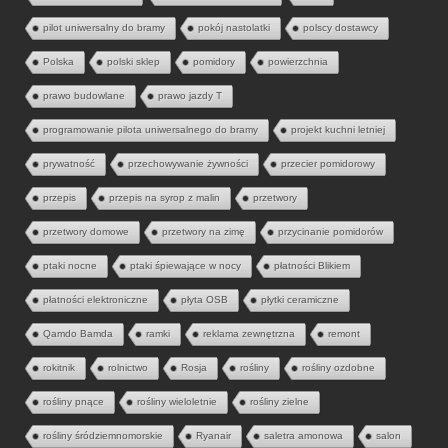
pilot uniwersalny do bramy
pokój nastolatki
polscy dostawcy
Polska
polski sklep
pomidory
powierzchnia
prawo budowlane
prawo jazdy T
programowanie pilota uniwersalnego do bramy
projekt kuchni letniej
prywatność
przechowywanie żywności
przecier pomidorowy
przepis
przepis na syrop z malin
przetwory
przetwory domowe
przetwory na zimę
przycinanie pomidorów
ptaki nocne
ptaki śpiewające w nocy
płatności Blikiem
płatności elektroniczne
płyta OSB
płytki ceramiczne
Qamdo Bamda
ramki
reklama zewnętrzna
remont
rokitnik
rolnictwo
Rosja
rośliny
rośliny ozdobne
rośliny pnące
rośliny wieloletnie
rośliny zielne
rośliny śródziemnomorskie
Ryanair
saletra amonowa
salon