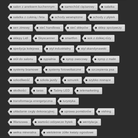
salon z aneksem kuchennym
samochód ciężarowy
sałatka
sałatka z cukinią i feta
schody wewnętrzne
schody z płytek
sen zimowy
sieć handlowa
sieć sklepów
sklep spożywczy
sklepy Lidl
Skyscanner
smartfon
sok z dzikiej róży
spedycja kolejowa
styl industrialny
styl skandynawski
stół do salonu
sypialnia
syrop owocowy
syrop z malin
systemy bramowe
systemy fotowoltaiczne
szczepienia psa
szkodliwość
szkoła jazdy
sznurek
szybko rosnące
słodkości
taras
Taśmy LED
telemarketing
transformacja energetyczna
turystyka
układanie cegły dekoracyjnej
uprawa pomidorów
vishing
Warszawa
wartości odżywcze frytek
wentylacja
wełna mineralna
wieloletnie żółte kwiaty ogrodowe