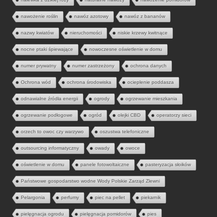
nawożenie roślin
nawóz azotowy
nawóz z bananów
nazwy kwiatów
nieruchomości
niskie krzewy kwitnące
nocne ptaki śpiewające
nowoczesne oświetlenie w domu
numer prywatny
numer zastrzeżony
ochrona danych
Ochrona wód
ochrona środowiska
ocieplenie poddasza
odnawialne źródła energii
ogrody
ogrzewanie mieszkania
ogrzewanie podłogowe
ogród
olejki CBD
operatorzy sieci
orzech to owoc czy warzywo
oszustwa telefoniczne
outsourcing informatyczny
owady
owoce
oświetlenie w domu
panele fotowoltaiczne
pasteryzacja słoików
Państwowe gospodarstwo wodne Wody Polskie Zarząd Zlewni
Pelargonia
perfumy
piec na pellet
piekarnik
pielęgnacja ogrodu
pielęgnacja pomidorów
pies