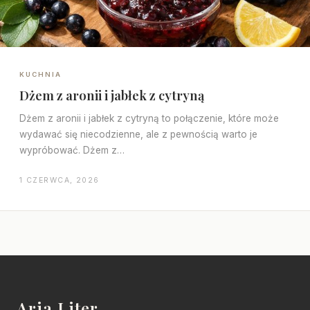
KUCHNIA
Dżem z aronii i jabłek z cytryną
Dżem z aronii i jabłek z cytryną to połączenie, które może
wydawać się niecodzienne, ale z pewnością warto je
wypróbować. Dżem z…
1 CZERWCA, 2026
Aria Liter