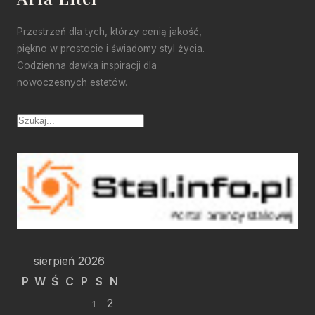
Przestrzeń dla tych, którzy cenią jakość,
piękno w prostocie i świadomy styl życia.
Codzienna dawka inspiracji dla
nowoczesnych estetów.
sierpień 2026
P
W
Ś
C
P
S
N
2
1