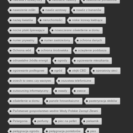
nawożenie roślin
nawóz azotowy
nawóz z bananów
nazwy kwiatów
nieruchomości
niskie krzewy kwitnące
nocne ptaki śpiewające
nowoczesne oświetlenie w domu
numer prywatny
numer zastrzeżony
ochrona danych
Ochrona wód
ochrona środowiska
ocieplenie poddasza
odnawialne źródła energii
ogrody
ogrzewanie mieszkania
ogrzewanie podłogowe
ogród
olejki CBD
operatorzy sieci
orzech to owoc czy warzywo
oszustwa telefoniczne
outsourcing informatyczny
owady
owoce
oświetlenie w domu
panele fotowoltaiczne
pasteryzacja słoików
Państwowe gospodarstwo wodne Wody Polskie Zarząd Zlewni
Pelargonia
perfumy
piec na pellet
piekarnik
pielęgnacja ogrodu
pielęgnacja pomidorów
pies