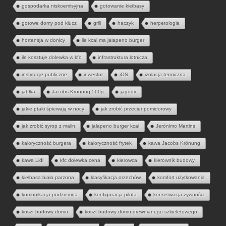
gospodarka niskoemisyjna
gotowanie kiełbasy
gotowe domy pod klucz
grill
haczyk
herpetologia
hortensja w donicy
ile kcal ma jalapeno burger
ile kosztuje dolewka w kfc
infrastruktura lotnicza
instytucje publiczne
inwestor
iOS
izolacja termiczna
jabłka
Jacobs Krönung 500g
jagody
jakie ptaki śpiewają w nocy
jak zrobić przecier pomidorowy
jak zrobić syrop z malin
jalapeno burger kcal
Jerónimo Martins
kaloryczność burgera
kaloryczność frytek
kawa Jacobs Krönung
kawa Lidl
kfc dolewka cena
kierowca
kierownik budowy
kiełbasa biała parzona
klasyfikacja orzechów
komfort użytkowania
komunikacja podziemna
konfiguracja pilota
konserwacja żywności
koszt budowy domu
koszt budowy domu drewnianego szkieletowego