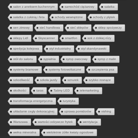
salon z aneksem kuchennym
samochód ciężarowy
sałatka
sałatka z cukinią i feta
schody wewnętrzne
schody z płytek
sen zimowy
sieć handlowa
sieć sklepów
sklep spożywczy
sklepy Lidl
Skyscanner
smartfon
sok z dzikiej róży
spedycja kolejowa
styl industrialny
styl skandynawski
stół do salonu
sypialnia
syrop owocowy
syrop z malin
systemy bramowe
systemy fotowoltaiczne
szczepienia psa
szkodliwość
szkoła jazdy
sznurek
szybko rosnące
słodkości
taras
Taśmy LED
telemarketing
transformacja energetyczna
turystyka
układanie cegły dekoracyjnej
uprawa pomidorów
vishing
Warszawa
wartości odżywcze frytek
wentylacja
wełna mineralna
wieloletnie żółte kwiaty ogrodowe