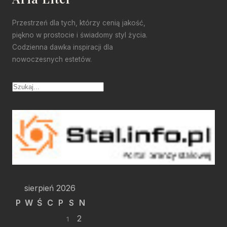
Przestrzeń dla tych, którzy cenią jakość,
piękno w prostocie i świadomy styl życia.
Codzienna dawka inspiracji dla
nowoczesnych estetów.
sierpień 2026
P
W
Ś
C
P
S
N
2
1