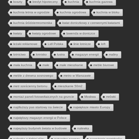
koszty
kredyt hipoteczny
kuchnia
kuchnia gazowa
kuchnia letnia w ogrodzie
kuchnia ogrodowa
kuchnia w bloku
kuchnia śródziemnomorska
kwiat doniczkowy z czerwonymi kwiatami
kwiaty
kwiaty ogrodowe
lawenda w doniczce
leżaki reklamowe
Lidl Polska
linie lotnicze
loft
lotnictwo
lotnisko
lustra
magazyn energii
maliny
mała kuchnia
małe
małe mieszkanie
meble biurowe
meble z drewna sosnowego
metro w Warszawie
metr sześcienny betonu
mieszkanie 50m2
montaż paneli fotowoltaicznych na gruncie
Moskwa
mrówki
najdłuższy pas startowy na świecie
największe miasto Europy
największy magazyn energii w Polsce
najwyższy budynek świata w budowie
nalewka
nalewka z dzikiej róży
naturalne nawozy
nawożenie pomidorów