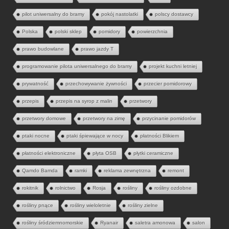
pilot uniwersalny do bramy
pokój nastolatki
polscy dostawcy
Polska
polski sklep
pomidory
powierzchnia
prawo budowlane
prawo jazdy T
programowanie pilota uniwersalnego do bramy
projekt kuchni letniej
prywatność
przechowywanie żywności
przecier pomidorowy
przepis
przepis na syrop z malin
przetwory
przetwory domowe
przetwory na zimę
przycinanie pomidorów
ptaki nocne
ptaki śpiewające w nocy
płatności Blikiem
płatności elektroniczne
płyta OSB
płytki ceramiczne
Qamdo Bamda
ramki
reklama zewnętrzna
remont
rokitnik
rolnictwo
Rosja
rośliny
rośliny ozdobne
rośliny pnące
rośliny wieloletnie
rośliny zielne
rośliny śródziemnomorskie
Ryanair
saletra amonowa
salon