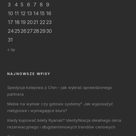
3
4
5
6
7
8
9
10
11
12
13
14
15
16
17
18
19
20
21
22
23
24
25
26
27
28
29
30
31
« lip
NAJNOWSZE WPISY
Spedycja kolejowa z Chin – jak wybrać sprawdzonego
partnera
Meble na wymiar czy gotowe systemy? Jak wyposażyć
nietypowe i wymagające biuro?
Kiedy kupować bilety Ryanair? Identyfikacja idealnego okna
rezerwacyjnego i długoterminowych trendów cenowych