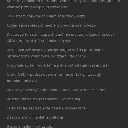
Stałe czy zmienne oprocentowanie kredytu hipotecznego – co
wybrać przy zakupie mieszkania?
Jaki stół z drewna do salonu? Podpowiedzi
Czym zabezpieczyć meble z drewna sosnowego
Dlaczego ten sam zapach pachnie inaczej u każdej osoby?
Kilka rzeczy, o których mało kto wie
Jak stworzyć stylową garderobę na każdą porę roku?
Sprawdzone wybory na co dzień i do pracy
5 sygnałów, że Twoja firma pilnie potrzebuje wsparcia IT
Olejki CBD – podstawowe informacje, fakty i zasady
bezpieczeństwa
Jak przyspieszyć dojrzewanie pomidorów na krzakach
Kruche ciasto z czereśniami i kruszonką
Ile kosztuje szczepienie psa na wściekliznę
Dżem z aronii i jabłek z cytryną
Syrop z malin – jak zrobić