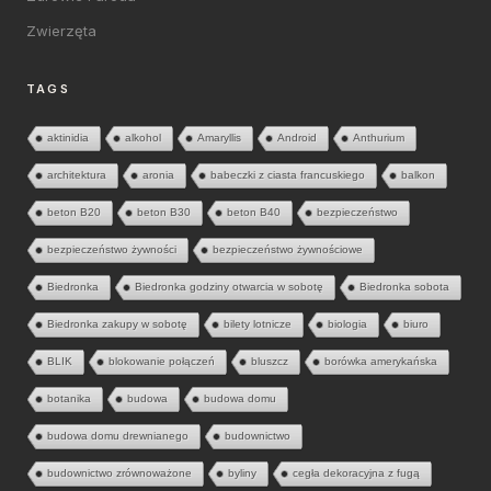
Zwierzęta
TAGS
aktinidia
alkohol
Amaryllis
Android
Anthurium
architektura
aronia
babeczki z ciasta francuskiego
balkon
beton B20
beton B30
beton B40
bezpieczeństwo
bezpieczeństwo żywności
bezpieczeństwo żywnościowe
Biedronka
Biedronka godziny otwarcia w sobotę
Biedronka sobota
Biedronka zakupy w sobotę
bilety lotnicze
biologia
biuro
BLIK
blokowanie połączeń
bluszcz
borówka amerykańska
botanika
budowa
budowa domu
budowa domu drewnianego
budownictwo
budownictwo zrównoważone
byliny
cegła dekoracyjna z fugą