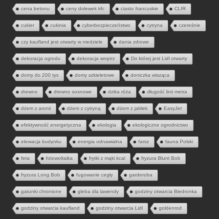
cena betonu
ceny dolewek kfc
ciasto francuskie
CLIR
cukier
cukinia
cyberbezpieczeństwo
cytryna
czereśnie
czy kaufland jest otwarty w niedziele
dania zdrowe
dekoracja ogrodu
dekoracja wnętrz
Do której jest Lidl otwarty
domy do 200 tys
domy szkieletowe
doniczka wisząca
drewno
drewno sosnowe
dzika róża
długość linii metra
dżem z aronii
dżem z cytryną
dżem z jabłek
EasyJet
efektywność energetyczna
ekologia
ekologiczne ogrodnictwo
elewacja budynku
energia odnawialna
farsz
fauna Polski
feta
fotowoltaika
frytki z mąki kcal
fryzura Blunt Bob
fryzura Long Bob
fugowanie cegły
garderoba
gatunki chronione
gleba dla lawendy
godziny otwarcia Biedronka
godziny otwarcia kaufland
godziny otwarcia Lidl
goldenrod