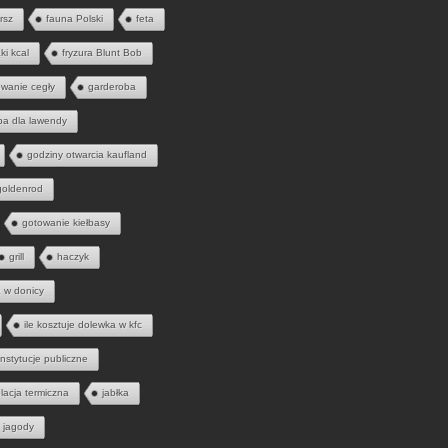
rsz
fauna Polski
feta
ąki kcal
fryzura Blunt Bob
wanie cegły
garderoba
ba dla lawendy
godziny otwarcia kaufland
goldenrod
gotowanie kiełbasy
grill
haczyk
a w donicy
ile kosztuje dolewka w kfc
instytucje publiczne
olacja termiczna
jabłka
jagody