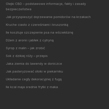
Olejki CBD – podstawowe informacje, fakty i zasady
bezpieczeństwa
Jak przyspieszyć dojrzewanie pomidorów na krzakach
Kruche ciasto z czereśniami i kruszonką
Ile kosztuje szczepienie psa na wściekliznę
Dżem z aronii i jabłek z cytryną
Syrop z malin – jak zrobić
Sok z dzikiej róży – przepis
Jaka ziemia do lawendy w doniczce
Jak pasteryzować słoiki w piekarniku
Układanie cegły dekoracyjnej z fugą
Ile kcal maja srednie frytki z maka