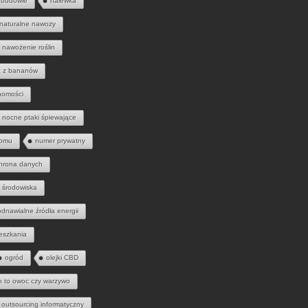
 budowie
nalewka
naturalne nawozy
nawożenie roślin
 z bananów
homości
nocne ptaki śpiewające
domu
numer prywatny
hrona danych
 środowiska
odnawialne źródła energii
eszkania
ogród
olejki CBD
h to owoc czy warzywo
outsourcing informatyczny