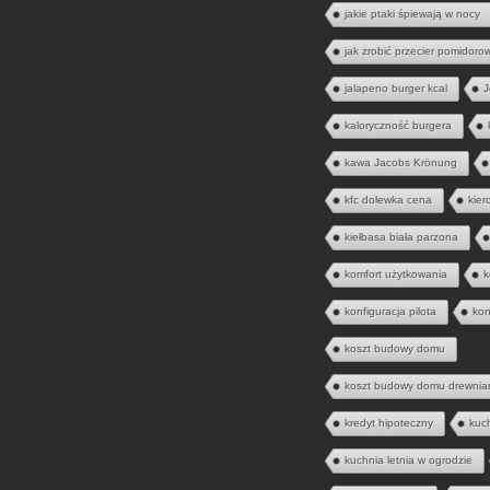
jakie ptaki śpiewają w nocy
jak zrobić przecier pomidoro
jalapeno burger kcal
J
kaloryczność burgera
kawa Jacobs Krönung
kfc dolewka cena
kier
kiełbasa biała parzona
komfort użytkowania
k
konfiguracja pilota
kon
koszt budowy domu
koszt budowy domu drewnia
kredyt hipoteczny
kuc
kuchnia letnia w ogrodzie