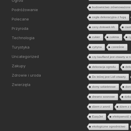
Ogród
budownictwo zrównoważone
Podróżowanie
cegła dekoracyjna z fugą
Polecane
ceny dolewek kfc
cias
Przyroda
Technologia
cukier
cukinia
c
Turystyka
cytryna
czereśnie
Uncategorized
czy kaufland jest otwarty w n
Zakupy
dekoracja ogrodu
dek
Zdrowie i uroda
Do której jest Lidl otwarty
Zwierzęta
domy szkieletowe
don
drewno sosnowe
dzik
dżem z aronii
dżem z 
EasyJet
efektywność 
ekologiczne ogrodnictwo