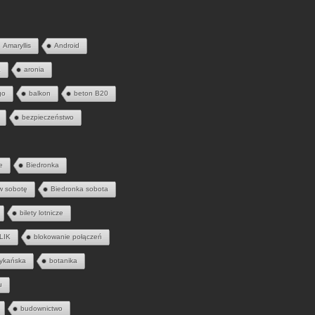
Amaryllis
Android
a
aronia
go
balkon
beton B20
bezpieczeństwo
e
Biedronka
w sobotę
Biedronka sobota
bilety lotnicze
LIK
blokowanie połączeń
ykańska
botanika
u
budownictwo