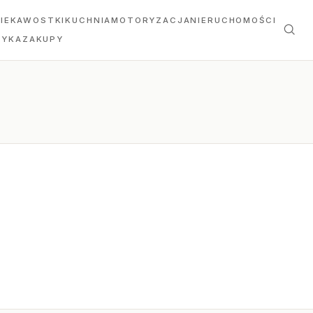
IEKAWOSTKI
KUCHNIA
MOTORYZACJA
NIERUCHOMOŚCI
TYKA
ZAKUPY