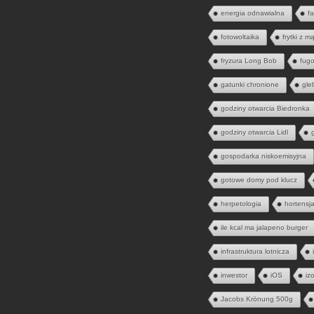
energia odnawialna
fa
fotowoltaika
frytki z m
fryzura Long Bob
fugo
gatunki chronione
gle
godziny otwarcia Biedronka
godziny otwarcia Lidl
gospodarka niskoemisyjna
gotowe domy pod klucz
herpetologia
hortensj
ile kcal ma jalapeno burger
infrastruktura lotnicza
inwestor
iOS
iz
Jacobs Krönung 500g