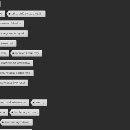
wy
jak zrobić syrop z malin
erónimo Martins
kaloryczność frytek
kawa Lidl
owca
kierownik budowy
klasyfikacja orzechów
omunikacja podziemna
serwacja żywności
nego szkieletowego
koszty
hnia
kuchnia gazowa
kuchnia ogrodowa