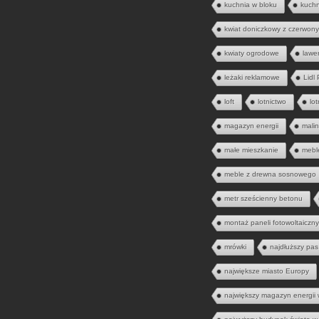
kuchnia w bloku
kuch
kwiat doniczkowy z czerwony
kwiaty ogrodowe
lawe
leżaki reklamowe
Lidl
loft
lotnictwo
lo
magazyn energii
mali
małe mieszkanie
mebl
meble z drewna sosnowego
metr sześcienny betonu
montaż paneli fotowoltaiczn
mrówki
najdłuższy pas
największe miasto Europy
największy magazyn energii 