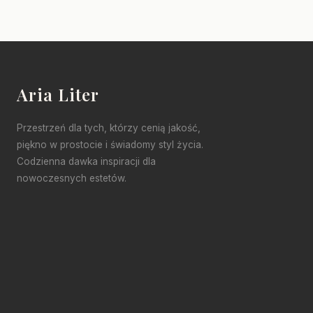
Aria Liter
Przestrzeń dla tych, którzy cenią jakość,
piękno w prostocie i świadomy styl życia.
Codzienna dawka inspiracji dla
nowoczesnych estetów.