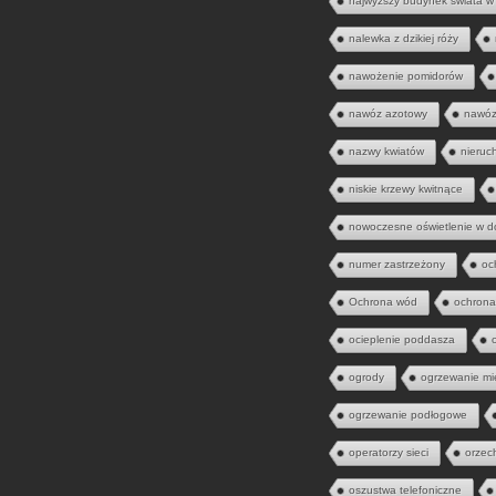
najwyższy budynek świata w
nalewka z dzikiej róży
nawożenie pomidorów
nawóz azotowy
nawóz
nazwy kwiatów
nieruc
niskie krzewy kwitnące
nowoczesne oświetlenie w 
numer zastrzeżony
oc
Ochrona wód
ochrona
ocieplenie poddasza
ogrody
ogrzewanie mi
ogrzewanie podłogowe
operatorzy sieci
orzec
oszustwa telefoniczne