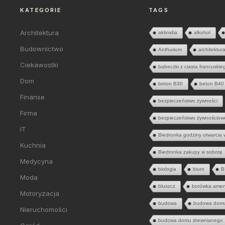
KATEGORIE
TAGS
Architektura
aktinidia
alkohol
Budownictwo
Anthurium
architektur
Ciekawostki
babeczki z ciasta francuskie
Dom
beton B30
beton B40
Finanse
bezpieczeństwo żywności
Firma
bezpieczeństwo żywnościow
IT
Biedronka godziny otwarcia 
Kuchnia
Biedronka zakupy w sobotę
Medycyna
biologia
biuro
B
Moda
bluszcz
borówka amer
Motoryzacja
budowa
budowa dom
Nieruchomości
budowa domu drewnianego