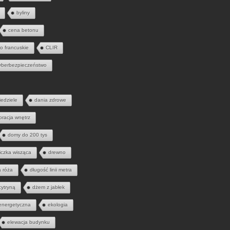
byliny
cena betonu
to francuskie
CLIR
yberbezpieczeństwo
iedziele
dania zdrowe
oracja wnętrz
domy do 200 tys
iczka wisząca
drewno
a róża
długość linii metra
cytryną
dżem z jabłek
energetyczna
ekologia
elewacja budynku