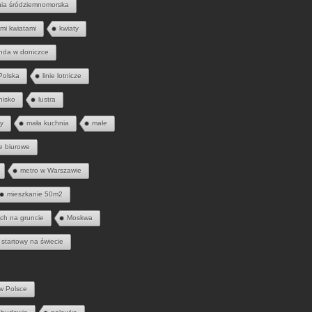
nia śródziemnomorska
mi kwiatami
kwiaty
nda w doniczce
 Polska
linie lotnicze
tnisko
lustra
ny
mała kuchnia
małe
e biurowe
metro w Warszawie
mieszkanie 50m2
ych na gruncie
Moskwa
 startowy na świecie
w Polsce