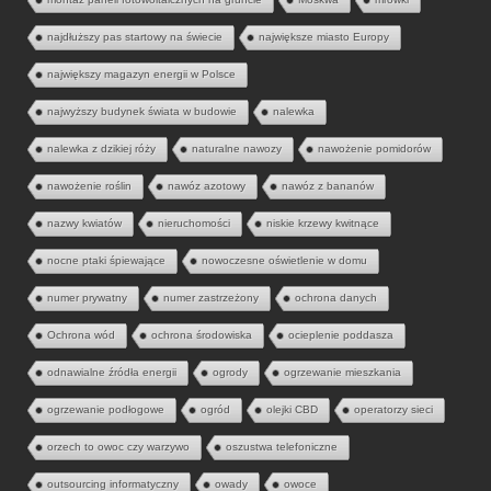
najdłuższy pas startowy na świecie
największe miasto Europy
największy magazyn energii w Polsce
najwyższy budynek świata w budowie
nalewka
nalewka z dzikiej róży
naturalne nawozy
nawożenie pomidorów
nawożenie roślin
nawóz azotowy
nawóz z bananów
nazwy kwiatów
nieruchomości
niskie krzewy kwitnące
nocne ptaki śpiewające
nowoczesne oświetlenie w domu
numer prywatny
numer zastrzeżony
ochrona danych
Ochrona wód
ochrona środowiska
ocieplenie poddasza
odnawialne źródła energii
ogrody
ogrzewanie mieszkania
ogrzewanie podłogowe
ogród
olejki CBD
operatorzy sieci
orzech to owoc czy warzywo
oszustwa telefoniczne
outsourcing informatyczny
owady
owoce