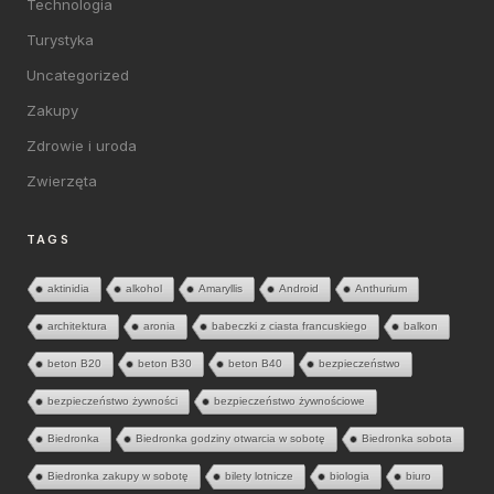
Technologia
Turystyka
Uncategorized
Zakupy
Zdrowie i uroda
Zwierzęta
TAGS
aktinidia
alkohol
Amaryllis
Android
Anthurium
architektura
aronia
babeczki z ciasta francuskiego
balkon
beton B20
beton B30
beton B40
bezpieczeństwo
bezpieczeństwo żywności
bezpieczeństwo żywnościowe
Biedronka
Biedronka godziny otwarcia w sobotę
Biedronka sobota
Biedronka zakupy w sobotę
bilety lotnicze
biologia
biuro