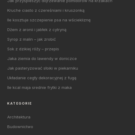
Jak przyspieszyć dojrzewanie pomidorów na krzakach
Kruche ciasto z czereśniami i kruszonką
Ile kosztuje szczepienie psa na wściekliznę
Dżem z aronii i jabłek z cytryną
Syrop z malin – jak zrobić
Sok z dzikiej róży – przepis
Jaka ziemia do lawendy w doniczce
Jak pasteryzować słoiki w piekarniku
Układanie cegły dekoracyjnej z fugą
Ile kcal maja srednie frytki z maka
KATEGORIE
Architektura
Budownictwo