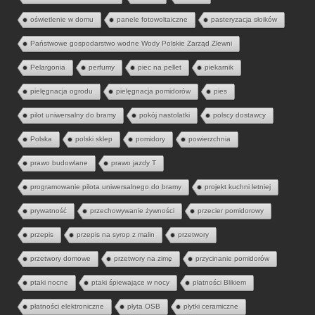
oświetlenie w domu
panele fotowoltaiczne
pasteryzacja słoików
Państwowe gospodarstwo wodne Wody Polskie Zarząd Zlewni
Pelargonia
perfumy
piec na pellet
piekarnik
pielęgnacja ogrodu
pielęgnacja pomidorów
pies
pilot uniwersalny do bramy
pokój nastolatki
polscy dostawcy
Polska
polski sklep
pomidory
powierzchnia
prawo budowlane
prawo jazdy T
programowanie pilota uniwersalnego do bramy
projekt kuchni letniej
prywatność
przechowywanie żywności
przecier pomidorowy
przepis
przepis na syrop z malin
przetwory
przetwory domowe
przetwory na zimę
przycinanie pomidorów
ptaki nocne
ptaki śpiewające w nocy
płatności Blikiem
płatności elektroniczne
płyta OSB
płytki ceramiczne