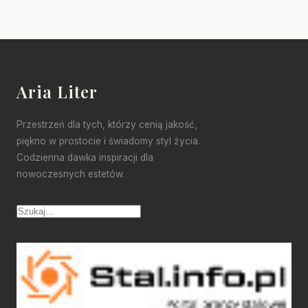
Aria Liter
Przestrzeń dla tych, którzy cenią jakość,
piękno w prostocie i świadomy styl życia.
Codzienna dawka inspiracji dla
nowoczesnych estetów.