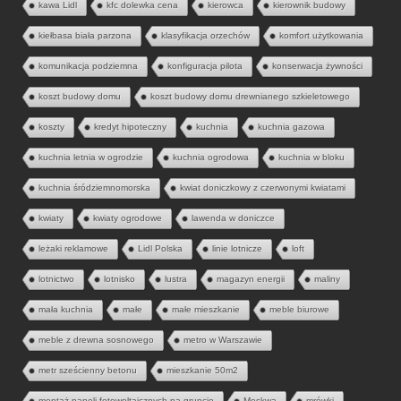
kawa Lidl
kfc dolewka cena
kierowca
kierownik budowy
kiełbasa biała parzona
klasyfikacja orzechów
komfort użytkowania
komunikacja podziemna
konfiguracja pilota
konserwacja żywności
koszt budowy domu
koszt budowy domu drewnianego szkieletowego
koszty
kredyt hipoteczny
kuchnia
kuchnia gazowa
kuchnia letnia w ogrodzie
kuchnia ogrodowa
kuchnia w bloku
kuchnia śródziemnomorska
kwiat doniczkowy z czerwonymi kwiatami
kwiaty
kwiaty ogrodowe
lawenda w doniczce
leżaki reklamowe
Lidl Polska
linie lotnicze
loft
lotnictwo
lotnisko
lustra
magazyn energii
maliny
mała kuchnia
małe
małe mieszkanie
meble biurowe
meble z drewna sosnowego
metro w Warszawie
metr sześcienny betonu
mieszkanie 50m2
montaż paneli fotowoltaicznych na gruncie
Moskwa
mrówki