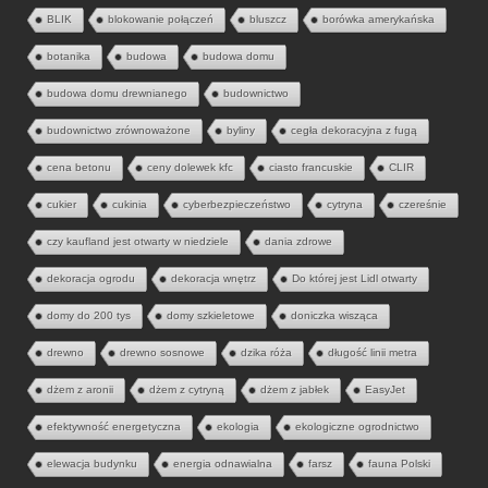
BLIK
blokowanie połączeń
bluszcz
borówka amerykańska
botanika
budowa
budowa domu
budowa domu drewnianego
budownictwo
budownictwo zrównoważone
byliny
cegła dekoracyjna z fugą
cena betonu
ceny dolewek kfc
ciasto francuskie
CLIR
cukier
cukinia
cyberbezpieczeństwo
cytryna
czereśnie
czy kaufland jest otwarty w niedziele
dania zdrowe
dekoracja ogrodu
dekoracja wnętrz
Do której jest Lidl otwarty
domy do 200 tys
domy szkieletowe
doniczka wisząca
drewno
drewno sosnowe
dzika róża
długość linii metra
dżem z aronii
dżem z cytryną
dżem z jabłek
EasyJet
efektywność energetyczna
ekologia
ekologiczne ogrodnictwo
elewacja budynku
energia odnawialna
farsz
fauna Polski