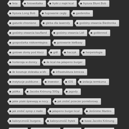
feta
fotowoltaika
frytki z mąki kcal
fryzura Blunt Bob
fryzura Long Bob
fugowanie cegły
garderoba
gatunki chronione
gleba dla lawendy
godziny otwarcia Biedronka
godziny otwarcia kaufland
godziny otwarcia Lidl
goldenrod
gospodarka niskoemisyjna
gotowanie kiełbasy
gotowe domy pod klucz
grill
haczyk
herpetologia
hortensja w donicy
ile kcal ma jalapeno burger
ile kosztuje dolewka w kfc
infrastruktura lotnicza
instytucje publiczne
inwestor
iOS
izolacja termiczna
jabłka
Jacobs Krönung 500g
jagody
jakie ptaki śpiewają w nocy
jak zrobić przecier pomidorowy
jak zrobić syrop z malin
jalapeno burger kcal
Jerónimo Martins
kaloryczność burgera
kaloryczność frytek
kawa Jacobs Krönung