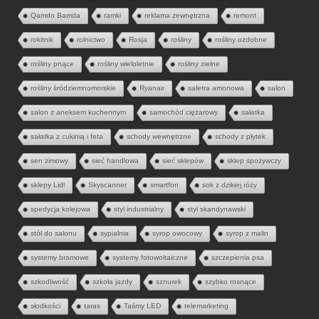
Qamdo Bamda
ramki
reklama zewnętrzna
remont
rokitnik
rolnictwo
Rosja
rośliny
rośliny ozdobne
rośliny pnące
rośliny wieloletnie
rośliny zielne
rośliny śródziemnomorskie
Ryanair
saletra amonowa
salon
salon z aneksem kuchennym
samochód ciężarowy
sałatka
sałatka z cukinią i feta
schody wewnętrzne
schody z płytek
sen zimowy
sieć handlowa
sieć sklepów
sklep spożywczy
sklepy Lidl
Skyscanner
smartfon
sok z dzikiej róży
spedycja kolejowa
styl industrialny
styl skandynawski
stół do salonu
sypialnia
syrop owocowy
syrop z malin
systemy bramowe
systemy fotowoltaiczne
szczepienia psa
szkodliwość
szkoła jazdy
sznurek
szybko rosnące
słodkości
taras
Taśmy LED
telemarketing