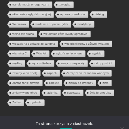
transformacja energetyczna
turystyka
układanie cegły dekoracyjnej
uprawa pomidorów
vishing
Warszawa
wartości odżywcze frytek
wentylacja
wełna mineralna
wieloletnie żółte kwiaty ogrodowe
wieszak na doniczkę ze sznurka
wirginijski krzew z żółtymi kwiatami
witamina C
Wizz Air
wykończenie wnętrz
wypieki
wędliny
węże w Polsce
włosy puszące się
zakupy w Lidl
zakupy w niedzielę
zapach
Zarządzanie zasobami wodnymi
Zarządzanie zlewnią
zdrowie
ziemia do lawendy
zima
zmiany w projekcie
łazienka
ślazowate
świeże produkty
Żabka
żywienie
Ta strona korzysta z ciasteczek.