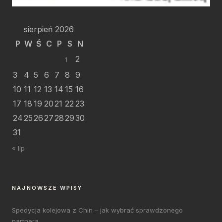
sierpień 2026
P
W
Ś
C
P
S
N
2
1
3
4
5
6
7
8
9
10
11
12
13
14
15
16
17
18
19
20
21
22
23
24
25
26
27
28
29
30
31
« lip
NAJNOWSZE WPISY
Spedycja kolejowa z Chin – jak wybrać sprawdzonego
partnera