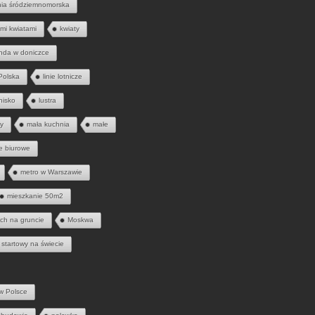
nia śródziemnomorska
mi kwiatami
kwiaty
nda w doniczce
 Polska
linie lotnicze
tnisko
lustra
ny
mała kuchnia
małe
e biurowe
metro w Warszawie
mieszkanie 50m2
ych na gruncie
Moskwa
 startowy na świecie
w Polsce