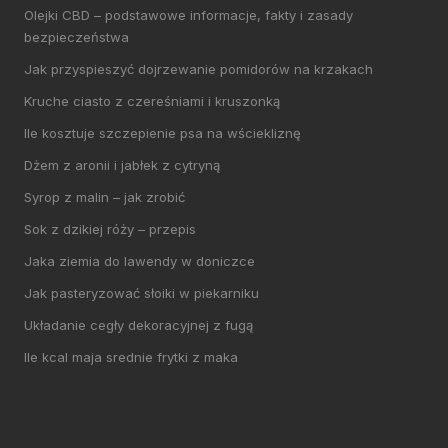
Olejki CBD – podstawowe informacje, fakty i zasady
bezpieczeństwa
Jak przyspieszyć dojrzewanie pomidorów na krzakach
Kruche ciasto z czereśniami i kruszonką
Ile kosztuje szczepienie psa na wściekliznę
Dżem z aronii i jabłek z cytryną
Syrop z malin – jak zrobić
Sok z dzikiej róży – przepis
Jaka ziemia do lawendy w doniczce
Jak pasteryzować słoiki w piekarniku
Układanie cegły dekoracyjnej z fugą
Ile kcal maja srednie frytki z maka