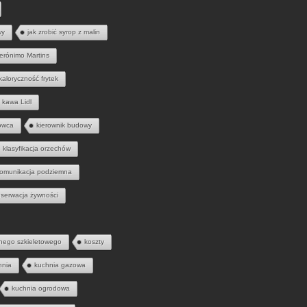
wy
jak zrobić syrop z malin
erónimo Martins
kaloryczność frytek
kawa Lidl
owca
kierownik budowy
klasyfikacja orzechów
omunikacja podziemna
serwacja żywności
nego szkieletowego
koszty
hnia
kuchnia gazowa
kuchnia ogrodowa