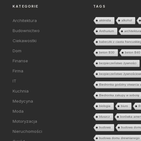
KATEGORIE
TAGS
Architektura
aktinidia
alkohol
Budownictwo
Anthurium
architektur
Ciekawostki
babeczki z ciasta francuskie
Dom
beton B30
beton B40
Finanse
bezpieczeństwo żywności
Firma
bezpieczeństwo żywnościow
IT
Biedronka godziny otwarcia 
Kuchnia
Biedronka zakupy w sobotę
Medycyna
biologia
biuro
B
Moda
bluszcz
borówka amer
Motoryzacja
budowa
budowa dom
Nieruchomości
budowa domu drewnianego