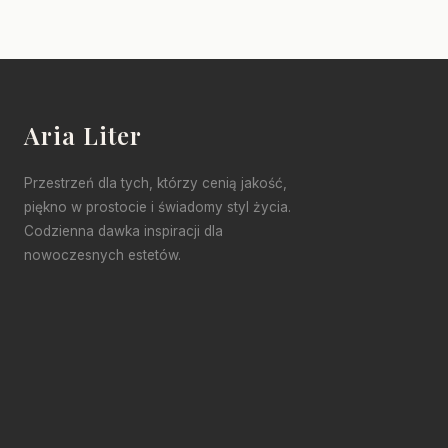
Aria Liter
Przestrzeń dla tych, którzy cenią jakość,
piękno w prostocie i świadomy styl życia.
Codzienna dawka inspiracji dla
nowoczesnych estetów.