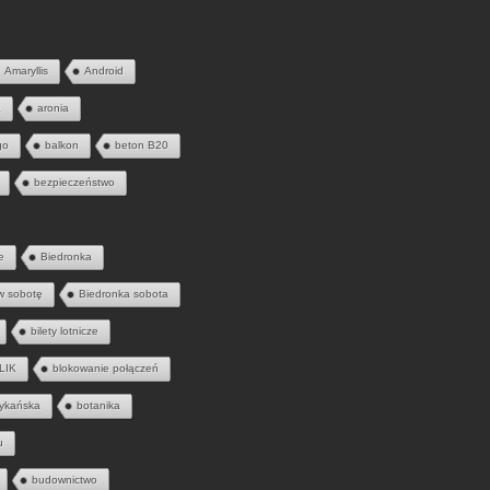
Amaryllis
Android
a
aronia
go
balkon
beton B20
bezpieczeństwo
e
Biedronka
w sobotę
Biedronka sobota
bilety lotnicze
LIK
blokowanie połączeń
ykańska
botanika
u
budownictwo