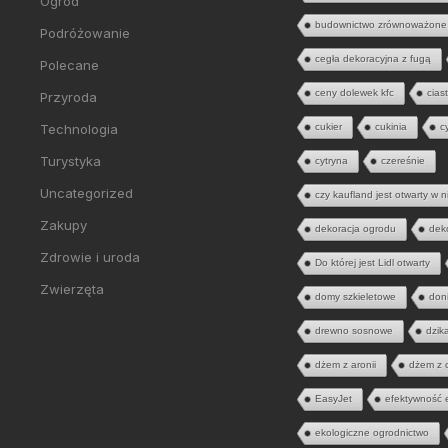
Ogród
budownictwo zrównoważone
Podróżowanie
cegła dekoracyjna z fugą
Polecane
ceny dolewek kfc
cias
Przyroda
Technologia
cukier
cukinia
c
Turystyka
cytryna
czereśnie
Uncategorized
czy kaufland jest otwarty w n
Zakupy
dekoracja ogrodu
dek
Zdrowie i uroda
Do której jest Lidl otwarty
Zwierzęta
domy szkieletowe
don
drewno sosnowe
dzik
dżem z aronii
dżem z 
EasyJet
efektywność 
ekologiczne ogrodnictwo