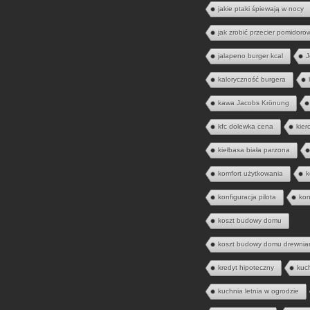
jakie ptaki śpiewają w nocy
jak zrobić przecier pomidoro
jalapeno burger kcal
J
kaloryczność burgera
kawa Jacobs Krönung
kfc dolewka cena
kier
kiełbasa biała parzona
komfort użytkowania
k
konfiguracja pilota
kon
koszt budowy domu
koszt budowy domu drewnia
kredyt hipoteczny
kuc
kuchnia letnia w ogrodzie