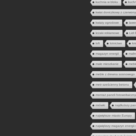
kuchnia w bloku
kuch
kwiat doniczkowy z czerwony
kwiaty ogrodowe
lawe
leżaki reklamowe
Lidl
loft
lotnictwo
lo
magazyn energii
mali
małe mieszkanie
mebl
meble z drewna sosnowego
metr sześcienny betonu
montaż paneli fotowoltaiczn
mrówki
najdłuższy pas
największe miasto Europy
największy magazyn energii 