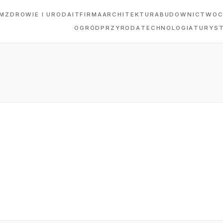
M
ZDROWIE I URODA
IT
FIRMA
ARCHITEKTURA
BUDOWNICTWO
C
OGRÓD
PRZYRODA
TECHNOLOGIA
TURYS