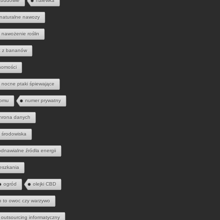
 budowie
nalewka
naturalne nawozy
nawożenie roślin
 z bananów
homości
nocne ptaki śpiewające
domu
numer prywatny
hrona danych
 środowiska
odnawialne źródła energii
eszkania
ogród
olejki CBD
h to owoc czy warzywo
outsourcing informatyczny