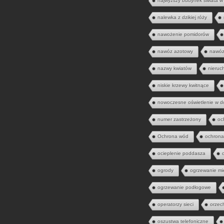
najwyższy budynek świata w
nalewka z dzikiej róży
nawożenie pomidorów
nawóz azotowy
nawóz
nazwy kwiatów
nieruc
niskie krzewy kwitnące
nowoczesne oświetlenie w 
numer zastrzeżony
oc
Ochrona wód
ochrona
ocieplenie poddasza
ogrody
ogrzewanie mi
ogrzewanie podłogowe
operatorzy sieci
orzec
oszustwa telefoniczne