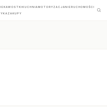
IEKAWOSTKI
KUCHNIA
MOTORYZACJA
NIERUCHOMOŚCI
TYKA
ZAKUPY