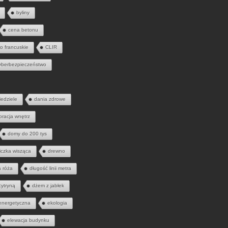
byliny
cena betonu
to francuskie
CLIR
yberbezpieczeństwo
iedziele
dania zdrowe
oracja wnętrz
domy do 200 tys
iczka wisząca
drewno
a róża
długość linii metra
cytryną
dżem z jabłek
energetyczna
ekologia
elewacja budynku