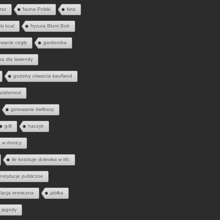
rsz
fauna Polski
feta
ąki kcal
fryzura Blunt Bob
wanie cegły
garderoba
ba dla lawendy
godziny otwarcia kaufland
goldenrod
gotowanie kiełbasy
grill
haczyk
a w donicy
ile kosztuje dolewka w kfc
instytucje publiczne
olacja termiczna
jabłka
jagody