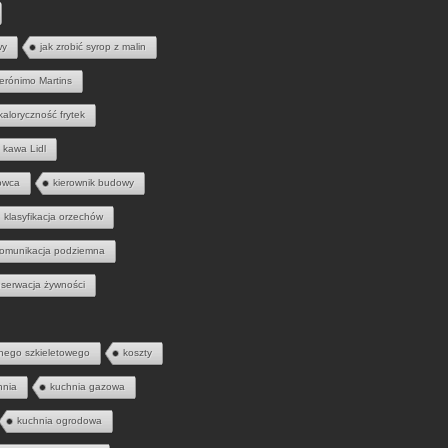
wy
jak zrobić syrop z malin
erónimo Martins
kaloryczność frytek
kawa Lidl
owca
kierownik budowy
klasyfikacja orzechów
omunikacja podziemna
serwacja żywności
nego szkieletowego
koszty
hnia
kuchnia gazowa
kuchnia ogrodowa