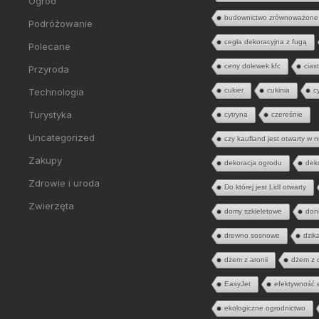
Ogród
budownictwo zrównoważone
Podróżowanie
cegła dekoracyjna z fugą
Polecane
ceny dolewek kfc
cias
Przyroda
Technologia
cukier
cukinia
c
Turystyka
cytryna
czereśnie
Uncategorized
czy kaufland jest otwarty w n
Zakupy
dekoracja ogrodu
dek
Zdrowie i uroda
Do której jest Lidl otwarty
Zwierzęta
domy szkieletowe
don
drewno sosnowe
dzik
dżem z aronii
dżem z 
EasyJet
efektywność 
ekologiczne ogrodnictwo