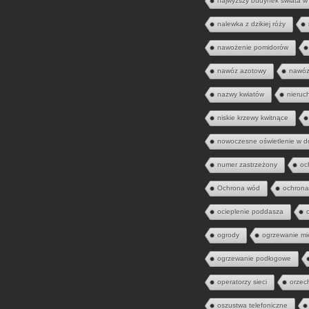
najwyższy budynek świata w
nalewka z dzikiej róży
nawożenie pomidorów
nawóz azotowy
nawóz
nazwy kwiatów
nieruc
niskie krzewy kwitnące
nowoczesne oświetlenie w 
numer zastrzeżony
oc
Ochrona wód
ochrona
ocieplenie poddasza
ogrody
ogrzewanie mi
ogrzewanie podłogowe
operatorzy sieci
orzec
oszustwa telefoniczne