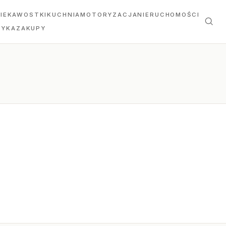
IEKAWOSTKI
KUCHNIA
MOTORYZACJA
NIERUCHOMOŚCI
TYKA
ZAKUPY