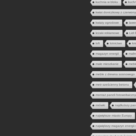
kuchnia w bloku
kuch
kwiat doniczkowy z czerwony
kwiaty ogrodowe
lawe
leżaki reklamowe
Lidl
loft
lotnictwo
lo
magazyn energii
mali
małe mieszkanie
mebl
meble z drewna sosnowego
metr sześcienny betonu
montaż paneli fotowoltaiczn
mrówki
najdłuższy pas
największe miasto Europy
największy magazyn energii 