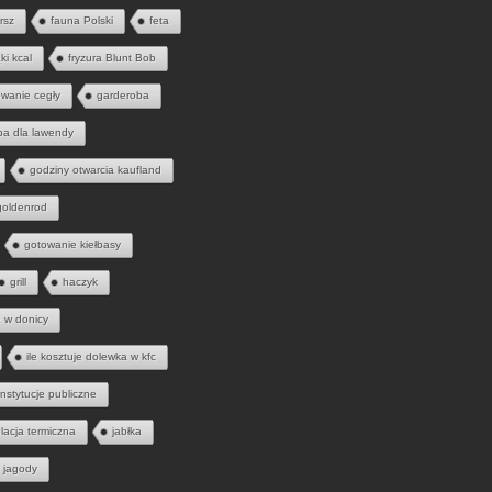
rsz
fauna Polski
feta
ąki kcal
fryzura Blunt Bob
wanie cegły
garderoba
ba dla lawendy
godziny otwarcia kaufland
goldenrod
gotowanie kiełbasy
grill
haczyk
a w donicy
ile kosztuje dolewka w kfc
instytucje publiczne
olacja termiczna
jabłka
jagody