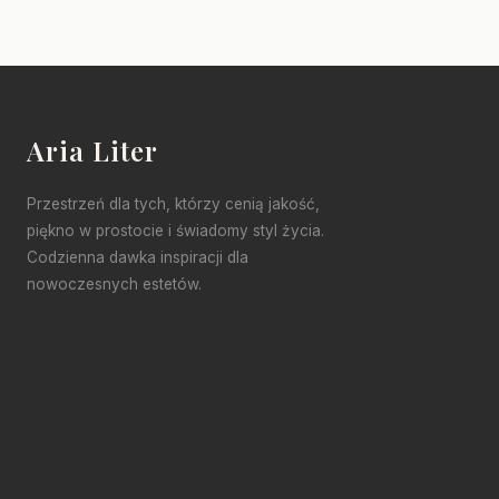
Aria Liter
Przestrzeń dla tych, którzy cenią jakość,
piękno w prostocie i świadomy styl życia.
Codzienna dawka inspiracji dla
nowoczesnych estetów.