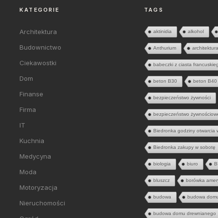
KATEGORIE
TAGS
Architektura
aktinidia
alkohol
Budownictwo
Anthurium
architektur
Ciekawostki
babeczki z ciasta francuskie
Dom
beton B30
beton B40
Finanse
bezpieczeństwo żywności
Firma
bezpieczeństwo żywnościow
IT
Biedronka godziny otwarcia 
Kuchnia
Biedronka zakupy w sobotę
Medycyna
biologia
biuro
B
Moda
bluszcz
borówka amer
Motoryzacja
budowa
budowa dom
Nieruchomości
budowa domu drewnianego