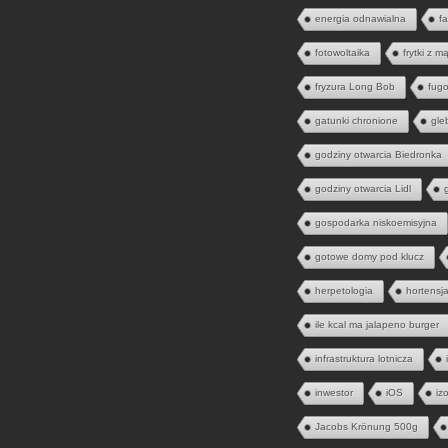
energia odnawialna
fa
fotowoltaika
frytki z m
fryzura Long Bob
fugo
gatunki chronione
gle
godziny otwarcia Biedronka
godziny otwarcia Lidl
gospodarka niskoemisyjna
gotowe domy pod klucz
herpetologia
hortensj
ile kcal ma jalapeno burger
infrastruktura lotnicza
inwestor
iOS
iz
Jacobs Krönung 500g