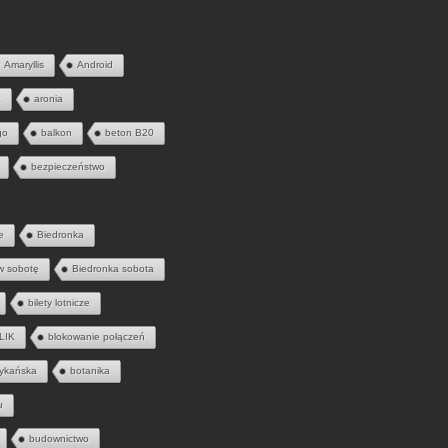
Amaryllis
Android
a
aronia
go
balkon
beton B20
bezpieczeństwo
e
Biedronka
w sobotę
Biedronka sobota
bilety lotnicze
LIK
blokowanie połączeń
ykańska
botanika
u
budownictwo