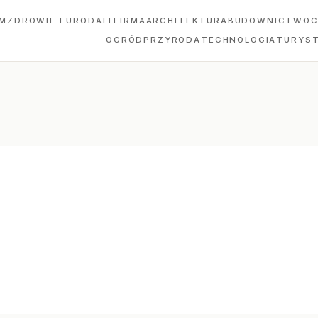
M
ZDROWIE I URODA
IT
FIRMA
ARCHITEKTURA
BUDOWNICTWO
C
OGRÓD
PRZYRODA
TECHNOLOGIA
TURYS