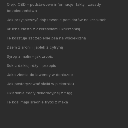
Olejki CBD – podstawowe informacje, fakty i zasady
bezpieczeństwa
Jak przyspieszyć dojrzewanie pomidorów na krzakach
Kruche ciasto z czereśniami i kruszonką
Ile kosztuje szczepienie psa na wściekliznę
Dżem z aronii i jabłek z cytryną
Syrop z malin – jak zrobić
Sok z dzikiej róży – przepis
Jaka ziemia do lawendy w doniczce
Jak pasteryzować słoiki w piekarniku
Układanie cegły dekoracyjnej z fugą
Ile kcal maja srednie frytki z maka