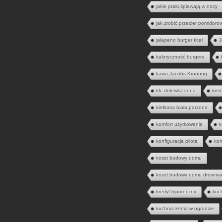
jakie ptaki śpiewają w nocy
jak zrobić przecier pomidoro
jalapeno burger kcal
J
kaloryczność burgera
kawa Jacobs Krönung
kfc dolewka cena
kier
kiełbasa biała parzona
komfort użytkowania
k
konfiguracja pilota
kon
koszt budowy domu
koszt budowy domu drewnia
kredyt hipoteczny
kuc
kuchnia letnia w ogrodzie