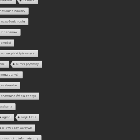
 budowie
nalewka
naturalne nawozy
nawożenie roślin
 z bananów
homości
nocne ptaki śpiewające
domu
numer prywatny
hrona danych
 środowiska
odnawialne źródła energii
eszkania
ogród
olejki CBD
h to owoc czy warzywo
outsourcing informatyczny