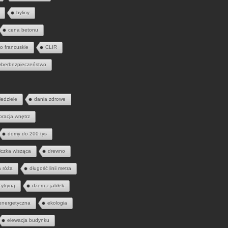
byliny
cena betonu
to francuskie
CLIR
yberbezpieczeństwo
iedziele
dania zdrowe
oracja wnętrz
domy do 200 tys
iczka wisząca
drewno
a róża
długość linii metra
cytryną
dżem z jabłek
energetyczna
ekologia
elewacja budynku