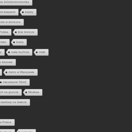
nia śródziemnomorska
mi kwiatami
kwiaty
nda w doniczce
 Polska
linie lotnicze
tnisko
lustra
ny
mała kuchnia
małe
e biurowe
metro w Warszawie
mieszkanie 50m2
ych na gruncie
Moskwa
 startowy na świecie
w Polsce