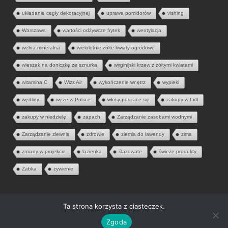
układanie cegły dekoracyjnej
uprawa pomidorów
vishing
Warszawa
wartości odżywcze frytek
wentylacja
wełna mineralna
wieloletnie żółte kwiaty ogrodowe
wieszak na doniczkę ze sznurka
wirginijski krzew z żółtymi kwiatami
witamina C
Wizz Air
wykończenie wnętrz
wypieki
wędliny
węże w Polsce
włosy puszące się
zakupy w Lidl
zakupy w niedzielę
zapach
Zarządzanie zasobami wodnymi
Zarządzanie zlewnią
zdrowie
ziemia do lawendy
zima
zmiany w projekcie
łazienka
ślazowate
świeże produkty
Żabka
żywienie
Ta strona korzysta z ciasteczek.
© 2026 Aria Liter. Wszelkie prawa zastrzeżone.
Zgoda