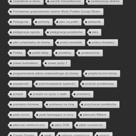
oświetlenie w domu
panele fotowoltaiczne
pasteryzacja słoików
Państwowe gospodarstwo wodne Wody Polskie Zarząd Zlewni
Pelargonia
perfumy
piec na pellet
piekarnik
pielęgnacja ogrodu
pielęgnacja pomidorów
pies
pilot uniwersalny do bramy
pokój nastolatki
polscy dostawcy
Polska
polski sklep
pomidory
powierzchnia
prawo budowlane
prawo jazdy T
programowanie pilota uniwersalnego do bramy
projekt kuchni letniej
prywatność
przechowywanie żywności
przecier pomidorowy
przepis
przepis na syrop z malin
przetwory
przetwory domowe
przetwory na zimę
przycinanie pomidorów
ptaki nocne
ptaki śpiewające w nocy
płatności Blikiem
płatności elektroniczne
płyta OSB
płytki ceramiczne
Qamdo Bamda
ramki
reklama zewnętrzna
remont