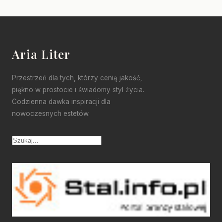
Aria Liter
Przestrzeń dla tych, którzy cenią jakość,
piękno w prostocie i świadomy styl życia.
Codzienna dawka inspiracji dla
nowoczesnych estetów.