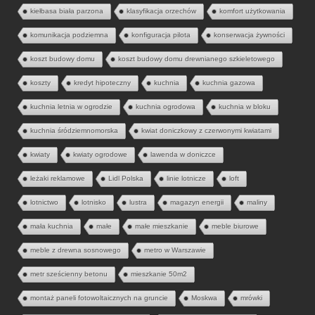
kiełbasa biała parzona
klasyfikacja orzechów
komfort użytkowania
komunikacja podziemna
konfiguracja pilota
konserwacja żywności
koszt budowy domu
koszt budowy domu drewnianego szkieletowego
koszty
kredyt hipoteczny
kuchnia
kuchnia gazowa
kuchnia letnia w ogrodzie
kuchnia ogrodowa
kuchnia w bloku
kuchnia śródziemnomorska
kwiat doniczkowy z czerwonymi kwiatami
kwiaty
kwiaty ogrodowe
lawenda w doniczce
leżaki reklamowe
Lidl Polska
linie lotnicze
loft
lotnictwo
lotnisko
lustra
magazyn energii
maliny
mała kuchnia
małe
małe mieszkanie
meble biurowe
meble z drewna sosnowego
metro w Warszawie
metr sześcienny betonu
mieszkanie 50m2
montaż paneli fotowoltaicznych na gruncie
Moskwa
mrówki