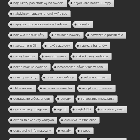
najdłuższy pas startowy na świecie
największe miasto Europy
największy magazyn energii w Polsce
najwyższy budynek świata w budowie
nalewka
nalewka z dzikiej róży
naturalne nawozy
nawożenie pomidorów
nawożenie roślin
nawóz azotowy
nawóz z bananów
nazwy kwiatów
nieruchomości
niskie krzewy kwitnące
nocne ptaki śpiewające
nowoczesne oświetlenie w domu
numer prywatny
numer zastrzeżony
ochrona danych
Ochrona wód
ochrona środowiska
ocieplenie poddasza
odnawialne źródła energii
ogrody
ogrzewanie mieszkania
ogrzewanie podłogowe
ogród
olejki CBD
operatorzy sieci
orzech to owoc czy warzywo
oszustwa telefoniczne
outsourcing informatyczny
owady
owoce