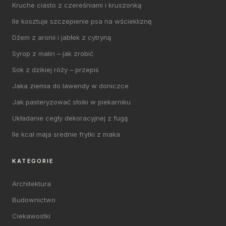
Kruche ciasto z czereśniami i kruszonką
Ile kosztuje szczepienie psa na wściekliznę
Dżem z aronii i jabłek z cytryną
Syrop z malin – jak zrobić
Sok z dzikiej róży – przepis
Jaka ziemia do lawendy w doniczce
Jak pasteryzować słoiki w piekarniku
Układanie cegły dekoracyjnej z fugą
Ile kcal maja srednie frytki z maka
KATEGORIE
Architektura
Budownictwo
Ciekawostki