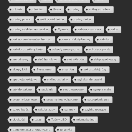
rokitnik
rolnictwo
Rosja
rośliny
rośliny ozdobne
rośliny pnące
rośliny wieloletnie
rośliny zielne
rośliny śródziemnomorskie
Ryanair
saletra amonowa
salon
salon z aneksem kuchennym
samochód ciężarowy
sałatka
sałatka z cukinią i feta
schody wewnętrzne
schody z płytek
sen zimowy
sieć handlowa
sieć sklepów
sklep spożywczy
sklepy Lidl
Skyscanner
smartfon
sok z dzikiej róży
spedycja kolejowa
styl industrialny
styl skandynawski
stół do salonu
sypialnia
syrop owocowy
syrop z malin
systemy bramowe
systemy fotowoltaiczne
szczepienia psa
szkodliwość
szkoła jazdy
sznurek
szybko rosnące
słodkości
taras
Taśmy LED
telemarketing
transformacja energetyczna
turystyka