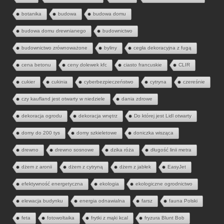
botanika
budowa
budowa domu
budowa domu drewnianego
budownictwo
budownictwo zrównoważone
byliny
cegła dekoracyjna z fugą
cena betonu
ceny dolewek kfc
ciasto francuskie
CLIR
cukier
cukinia
cyberbezpieczeństwo
cytryna
czereśnie
czy kaufland jest otwarty w niedziele
dania zdrowe
dekoracja ogrodu
dekoracja wnętrz
Do której jest Lidl otwarty
domy do 200 tys
domy szkieletowe
doniczka wisząca
drewno
drewno sosnowe
dzika róża
długość linii metra
dżem z aronii
dżem z cytryną
dżem z jabłek
EasyJet
efektywność energetyczna
ekologia
ekologiczne ogrodnictwo
elewacja budynku
energia odnawialna
farsz
fauna Polski
feta
fotowoltaika
frytki z mąki kcal
fryzura Blunt Bob