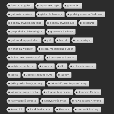
fryzura Long Bob
fugowanie cegły
garderoba
gatunki chronione
gleba dla lawendy
godziny otwarcia Biedronka
godziny otwarcia kaufland
godziny otwarcia Lidl
goldenrod
gospodarka niskoemisyjna
gotowanie kiełbasy
gotowe domy pod klucz
grill
haczyk
herpetologia
hortensja w donicy
ile kcal ma jalapeno burger
ile kosztuje dolewka w kfc
infrastruktura lotnicza
instytucje publiczne
inwestor
iOS
izolacja termiczna
jabłka
Jacobs Krönung 500g
jagody
jakie ptaki śpiewają w nocy
jak zrobić przecier pomidorowy
jak zrobić syrop z malin
jalapeno burger kcal
Jerónimo Martins
kaloryczność burgera
kaloryczność frytek
kawa Jacobs Krönung
kawa Lidl
kfc dolewka cena
kierowca
kierownik budowy