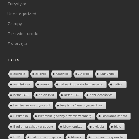
Turystyka
Uncategorized
Zakupy
Zdrowie i uroda
Zwierzęta
TAGS
aktinidia
alkohol
Amaryllis
Android
Anthurium
architektura
aronia
babeczki z ciasta francuskiego
balkon
beton B20
beton B30
beton B40
bezpieczeństwo
bezpieczeństwo żywności
bezpieczeństwo żywnościowe
Biedronka
Biedronka godziny otwarcia w sobotę
Biedronka sobota
Biedronka zakupy w sobotę
bilety lotnicze
biologia
biuro
BLIK
blokowanie połączeń
bluszcz
borówka amerykańska