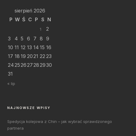
sierpień 2026
P
W
Ś
C
P
S
N
2
1
3
4
5
6
7
8
9
10
11
12
13
14
15
16
17
18
19
20
21
22
23
24
25
26
27
28
29
30
31
« lip
NAJNOWSZE WPISY
Spedycja kolejowa z Chin – jak wybrać sprawdzonego
partnera