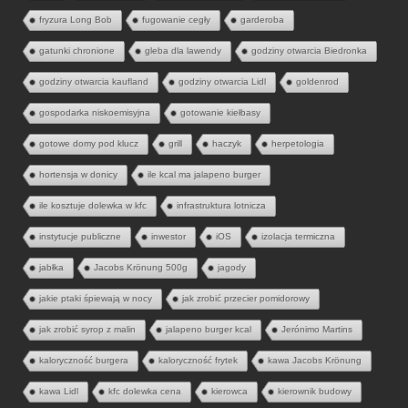
fryzura Long Bob
fugowanie cegły
garderoba
gatunki chronione
gleba dla lawendy
godziny otwarcia Biedronka
godziny otwarcia kaufland
godziny otwarcia Lidl
goldenrod
gospodarka niskoemisyjna
gotowanie kiełbasy
gotowe domy pod klucz
grill
haczyk
herpetologia
hortensja w donicy
ile kcal ma jalapeno burger
ile kosztuje dolewka w kfc
infrastruktura lotnicza
instytucje publiczne
inwestor
iOS
izolacja termiczna
jabłka
Jacobs Krönung 500g
jagody
jakie ptaki śpiewają w nocy
jak zrobić przecier pomidorowy
jak zrobić syrop z malin
jalapeno burger kcal
Jerónimo Martins
kaloryczność burgera
kaloryczność frytek
kawa Jacobs Krönung
kawa Lidl
kfc dolewka cena
kierowca
kierownik budowy