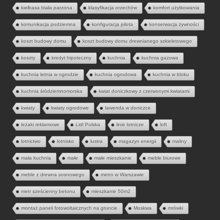
kiełbasa biała parzona
klasyfikacja orzechów
komfort użytkowania
komunikacja podziemna
konfiguracja pilota
konserwacja żywności
koszt budowy domu
koszt budowy domu drewnianego szkieletowego
koszty
kredyt hipoteczny
kuchnia
kuchnia gazowa
kuchnia letnia w ogrodzie
kuchnia ogrodowa
kuchnia w bloku
kuchnia śródziemnomorska
kwiat doniczkowy z czerwonymi kwiatami
kwiaty
kwiaty ogrodowe
lawenda w doniczce
leżaki reklamowe
Lidl Polska
linie lotnicze
loft
lotnictwo
lotnisko
lustra
magazyn energii
maliny
mała kuchnia
małe
małe mieszkanie
meble biurowe
meble z drewna sosnowego
metro w Warszawie
metr sześcienny betonu
mieszkanie 50m2
montaż paneli fotowoltaicznych na gruncie
Moskwa
mrówki