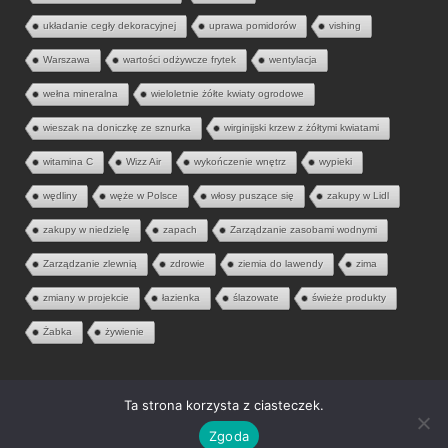
układanie cegły dekoracyjnej
uprawa pomidorów
vishing
Warszawa
wartości odżywcze frytek
wentylacja
wełna mineralna
wieloletnie żółte kwiaty ogrodowe
wieszak na doniczkę ze sznurka
wirginijski krzew z żółtymi kwiatami
witamina C
Wizz Air
wykończenie wnętrz
wypieki
wędliny
węże w Polsce
włosy puszące się
zakupy w Lidl
zakupy w niedzielę
zapach
Zarządzanie zasobami wodnymi
Zarządzanie zlewnią
zdrowie
ziemia do lawendy
zima
zmiany w projekcie
łazienka
ślazowate
świeże produkty
Żabka
żywienie
Ta strona korzysta z ciasteczek.
© 2026 Aria Liter. Wszelkie prawa zastrzeżone.
Zgoda