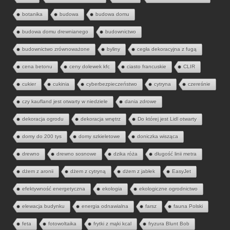
botanika
budowa
budowa domu
budowa domu drewnianego
budownictwo
budownictwo zrównoważone
byliny
cegła dekoracyjna z fugą
cena betonu
ceny dolewek kfc
ciasto francuskie
CLIR
cukier
cukinia
cyberbezpieczeństwo
cytryna
czereśnie
czy kaufland jest otwarty w niedziele
dania zdrowe
dekoracja ogrodu
dekoracja wnętrz
Do której jest Lidl otwarty
domy do 200 tys
domy szkieletowe
doniczka wisząca
drewno
drewno sosnowe
dzika róża
długość linii metra
dżem z aronii
dżem z cytryną
dżem z jabłek
EasyJet
efektywność energetyczna
ekologia
ekologiczne ogrodnictwo
elewacja budynku
energia odnawialna
farsz
fauna Polski
feta
fotowoltaika
frytki z mąki kcal
fryzura Blunt Bob