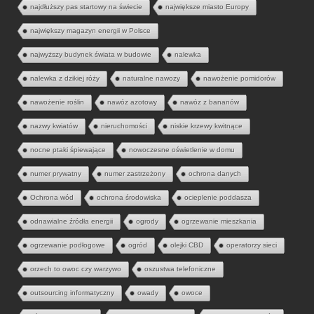
najdłuższy pas startowy na świecie
największe miasto Europy
największy magazyn energii w Polsce
najwyższy budynek świata w budowie
nalewka
nalewka z dzikiej róży
naturalne nawozy
nawożenie pomidorów
nawożenie roślin
nawóz azotowy
nawóz z bananów
nazwy kwiatów
nieruchomości
niskie krzewy kwitnące
nocne ptaki śpiewające
nowoczesne oświetlenie w domu
numer prywatny
numer zastrzeżony
ochrona danych
Ochrona wód
ochrona środowiska
ocieplenie poddasza
odnawialne źródła energii
ogrody
ogrzewanie mieszkania
ogrzewanie podłogowe
ogród
olejki CBD
operatorzy sieci
orzech to owoc czy warzywo
oszustwa telefoniczne
outsourcing informatyczny
owady
owoce