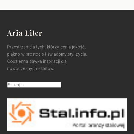
Aria Liter
Przestrzeń dla tych, którzy cenią jakość,
piękno w prostocie i świadomy styl życia.
Codzienna dawka inspiracji dla
nowoczesnych estetów.