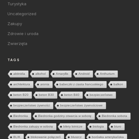
Turystyka
Uncategorized
Zakupy
Zdrowie i uroda
Zwierzęta
TAGS
aktinidia
alkohol
Amaryllis
Android
Anthurium
architektura
aronia
babeczki z ciasta francuskiego
balkon
beton B20
beton B30
beton B40
bezpieczeństwo
bezpieczeństwo żywności
bezpieczeństwo żywnościowe
Biedronka
Biedronka godziny otwarcia w sobotę
Biedronka sobota
Biedronka zakupy w sobotę
bilety lotnicze
biologia
biuro
BLIK
blokowanie połączeń
bluszcz
borówka amerykańska