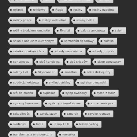
rokitnik
rolnictwo
Rosja
rośliny
rośliny ozdobne
rośliny pnące
rośliny wieloletnie
rośliny zielne
rośliny śródziemnomorskie
Ryanair
saletra amonowa
salon
salon z aneksem kuchennym
samochód ciężarowy
sałatka
sałatka z cukinią i feta
schody wewnętrzne
schody z płytek
sen zimowy
sieć handlowa
sieć sklepów
sklep spożywczy
sklepy Lidl
Skyscanner
smartfon
sok z dzikiej róży
spedycja kolejowa
styl industrialny
styl skandynawski
stół do salonu
sypialnia
syrop owocowy
syrop z malin
systemy bramowe
systemy fotowoltaiczne
szczepienia psa
szkodliwość
szkoła jazdy
sznurek
szybko rosnące
słodkości
taras
Taśmy LED
telemarketing
transformacja energetyczna
turystyka