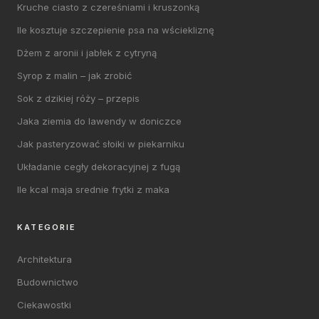
Kruche ciasto z czereśniami i kruszonką
Ile kosztuje szczepienie psa na wściekliznę
Dżem z aronii i jabłek z cytryną
Syrop z malin – jak zrobić
Sok z dzikiej róży – przepis
Jaka ziemia do lawendy w doniczce
Jak pasteryzować słoiki w piekarniku
Układanie cegły dekoracyjnej z fugą
Ile kcal maja srednie frytki z maka
KATEGORIE
Architektura
Budownictwo
Ciekawostki