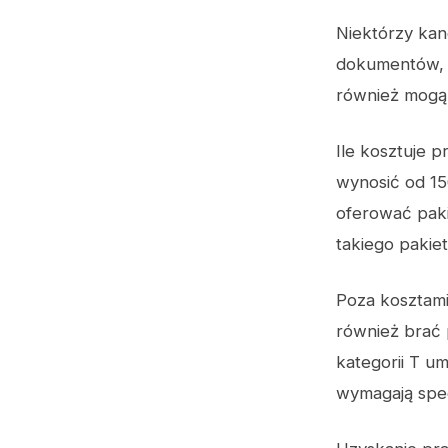
Niektórzy ka
dokumentów, t
również mogą 
Ile kosztuje 
wynosić od 15
oferować paki
takiego pakie
Poza kosztami
również brać
kategorii T u
wymagają specj