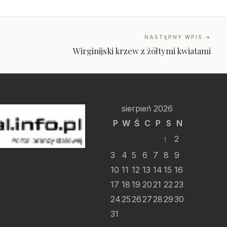
NASTĘPNY WPIS →
Wirginijski krzew z żółtymi kwiatami
sierpień 2026
P
W
Ś
C
P
S
N
2
1
3
4
5
6
7
8
9
10
11
12
13
14
15
16
17
18
19
20
21
22
23
24
25
26
27
28
29
30
31