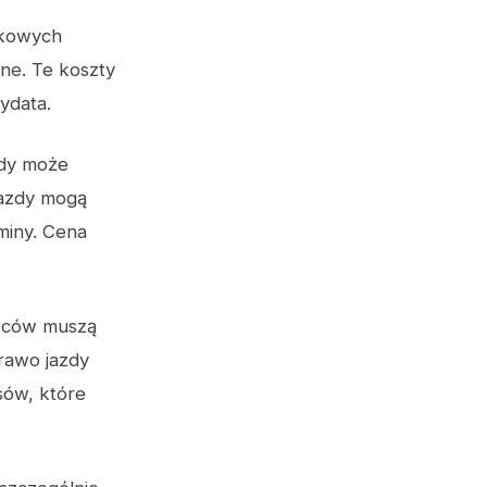
tkowych
ne. Te koszty
ydata.
zdy może
jazdy mogą
miny. Cena
owców muszą
rawo jazdy
sów, które