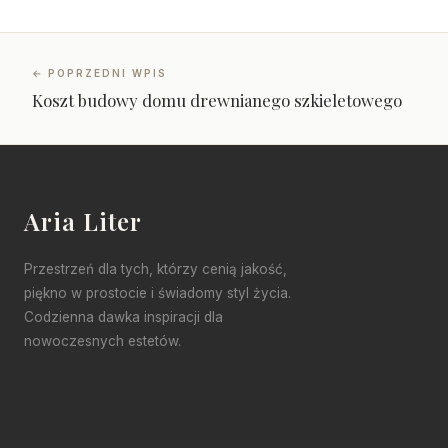
← POPRZEDNI WPIS
Koszt budowy domu drewnianego szkieletowego
Aria Liter
Przestrzeń dla tych, którzy cenią jakość,
piękno w prostocie i świadomy styl życia.
Codzienna dawka inspiracji dla
nowoczesnych estetów.