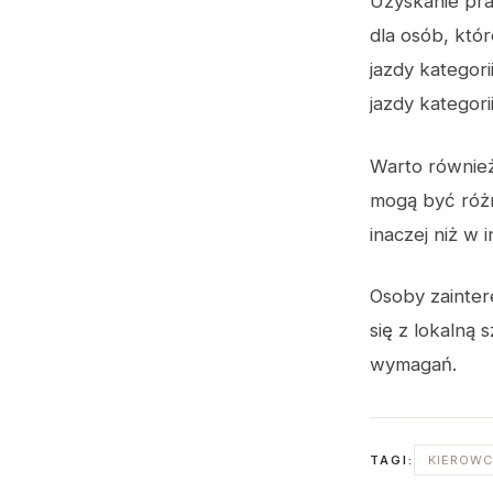
Uzyskanie pra
dla osób, któ
jazdy kategor
jazdy kategorii
Warto również
mogą być różn
inaczej niż w 
Osoby zainte
się z lokalną 
wymagań.
TAGI:
KIEROW