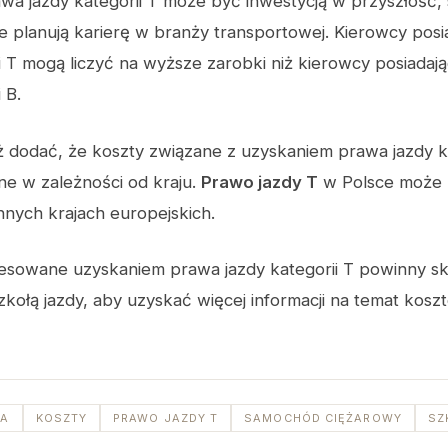
wa jazdy kategorii T może być inwestycją w przyszłość,
re planują karierę w branży transportowej. Kierowcy pos
ii T mogą liczyć na wyższe zarobki niż kierowcy posiadaj
 B.
 dodać, że koszty związane z uzyskaniem prawa jazdy ka
e w zależności od kraju.
Prawo jazdy T
w Polsce może
innych krajach europejskich.
resowane uzyskaniem prawa jazdy kategorii T powinny 
szkołą jazdy, aby uzyskać więcej informacji na temat koszt
CA
KOSZTY
PRAWO JAZDY T
SAMOCHÓD CIĘŻAROWY
SZ