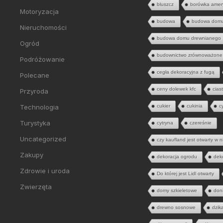
bluszcz
borówka amer
Motoryzacja
budowa
budowa dom
Nieruchomości
budowa domu drewnianego
Ogród
budownictwo zrównoważone
Podróżowanie
cegła dekoracyjna z fugą
Polecane
ceny dolewek kfc
cias
Przyroda
Technologia
cukier
cukinia
c
Turystyka
cytryna
czereśnie
Uncategorized
czy kaufland jest otwarty w n
Zakupy
dekoracja ogrodu
dek
Zdrowie i uroda
Do której jest Lidl otwarty
Zwierzęta
domy szkieletowe
don
drewno sosnowe
dzik