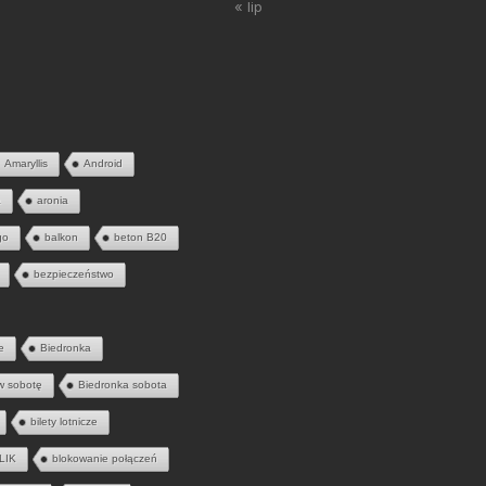
« lip
Amaryllis
Android
a
aronia
go
balkon
beton B20
bezpieczeństwo
e
Biedronka
w sobotę
Biedronka sobota
bilety lotnicze
LIK
blokowanie połączeń