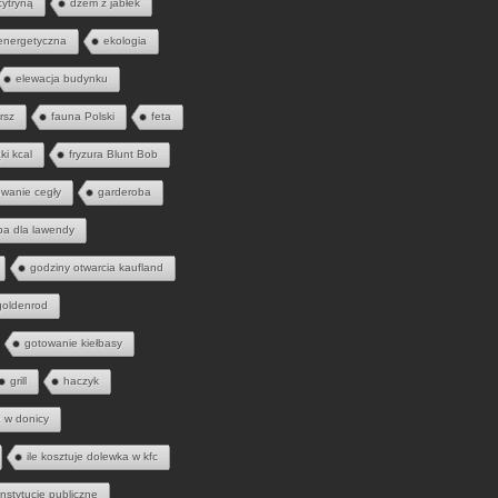
cytryną
dżem z jabłek
energetyczna
ekologia
elewacja budynku
rsz
fauna Polski
feta
ąki kcal
fryzura Blunt Bob
wanie cegły
garderoba
ba dla lawendy
godziny otwarcia kaufland
goldenrod
gotowanie kiełbasy
grill
haczyk
a w donicy
ile kosztuje dolewka w kfc
instytucje publiczne