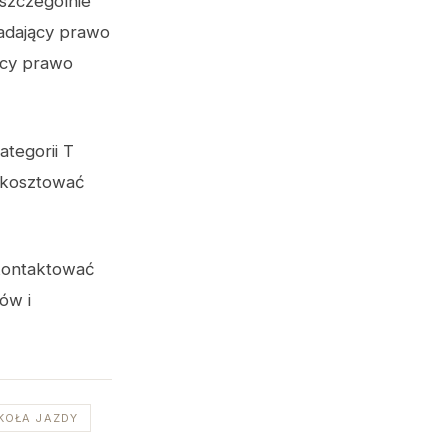
 szczególnie
iadający prawo
ący prawo
tegorii T
 kosztować
skontaktować
ów i
KOŁA JAZDY