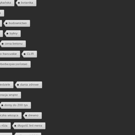
ykańska
botanika
u
budownictwo
byliny
cena betonu
to francuskie
CLIR
yberbezpieczeństwo
iedziele
dania zdrowe
oracja wnętrz
domy do 200 tys
iczka wisząca
drewno
a róża
długość linii metra