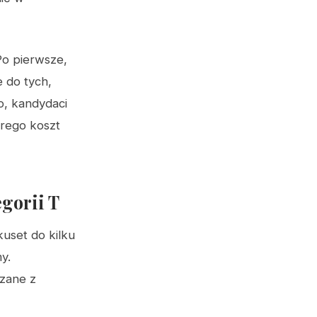
Po pierwsze,
 do tych,
o, kandydaci
rego koszt
gorii T
kuset do kilku
my.
zane z