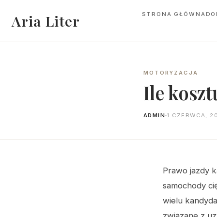
STRONA GŁÓWNA
DO
Aria Liter
MOTORYZACJA
Ile koszt
ADMIN
1 CZERWCA, 2
Prawo jazdy k
samochody ci
wielu kandyda
związane z uz