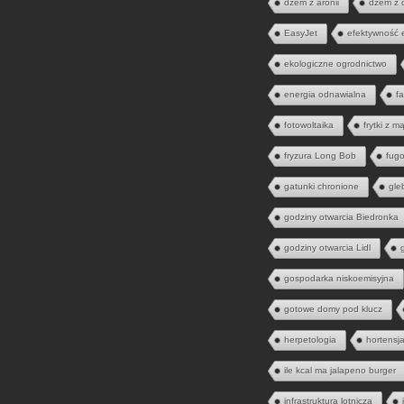
dżem z aronii
dżem z 
EasyJet
efektywność 
ekologiczne ogrodnictwo
energia odnawialna
fa
fotowoltaika
frytki z m
fryzura Long Bob
fugo
gatunki chronione
gle
godziny otwarcia Biedronka
godziny otwarcia Lidl
gospodarka niskoemisyjna
gotowe domy pod klucz
herpetologia
hortensj
ile kcal ma jalapeno burger
infrastruktura lotnicza