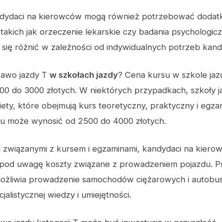
ndydaci na kierowców mogą również potrzebować doda
akich jak orzeczenie lekarskie czy badania psychologicz
się różnić w zależności od indywidualnych potrzeb kand
prawo jazdy T
w szkołach jazdy
? Cena kursu w szkole ja
00 do 3000 złotych. W niektórych przypadkach, szkoły 
ety, które obejmują kurs teoretyczny, praktyczny i egza
tu może wynosić od 2500 do 4000 złotych.
 związanymi z kursem i egzaminami, kandydaci na kier
 pod uwagę koszty związane z prowadzeniem pojazdu. P
możliwia prowadzenie samochodów ciężarowych i autobu
alistycznej wiedzy i umiejętności.