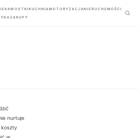
IEKAWOSTKI
KUCHNIA
MOTORYZACJA
NIERUCHOMOŚCI
TYKA
ZAKUPY
dzić
ie nurtuje
 koszty
nić w