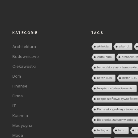
KATEGORIE
TAGS
Architektura
aktinidia
alkohol
Budownictwo
Anthurium
architektur
Ciekawostki
babeczki z ciasta francuskie
Dom
beton B30
beton B40
Finanse
bezpieczeństwo żywności
Firma
bezpieczeństwo żywnościow
IT
Biedronka godziny otwarcia 
Kuchnia
Biedronka zakupy w sobotę
Medycyna
biologia
biuro
B
Moda