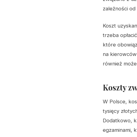
zależności od
Koszt uzyskani
trzeba opłaci
które obowiąz
na kierowców
również może 
Koszty zw
W Polsce, kos
tysięcy złotyc
Dodatkowo, k
egzaminami, kt