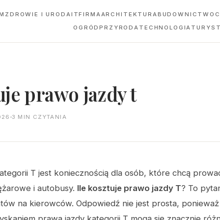
M
ZDROWIE I URODA
IT
FIRMA
ARCHITEKTURA
BUDOWNICTWO
C
OGRÓD
PRZYRODA
TECHNOLOGIA
TURYS
uje prawo jazdy t
026
3 MIN CZYTANIA
ategorii T jest koniecznością dla osób, które chcą prowa
ężarowe i autobusy.
Ile kosztuje prawo jazdy T
? To pytan
tów na kierowców. Odpowiedź nie jest prosta, ponieważ
yskaniem prawa jazdy kategorii T mogą się znacznie róż