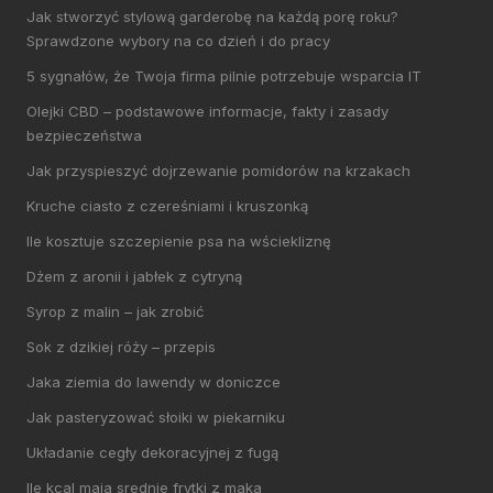
Jak stworzyć stylową garderobę na każdą porę roku?
Sprawdzone wybory na co dzień i do pracy
5 sygnałów, że Twoja firma pilnie potrzebuje wsparcia IT
Olejki CBD – podstawowe informacje, fakty i zasady
bezpieczeństwa
Jak przyspieszyć dojrzewanie pomidorów na krzakach
Kruche ciasto z czereśniami i kruszonką
Ile kosztuje szczepienie psa na wściekliznę
Dżem z aronii i jabłek z cytryną
Syrop z malin – jak zrobić
Sok z dzikiej róży – przepis
Jaka ziemia do lawendy w doniczce
Jak pasteryzować słoiki w piekarniku
Układanie cegły dekoracyjnej z fugą
Ile kcal maja srednie frytki z maka