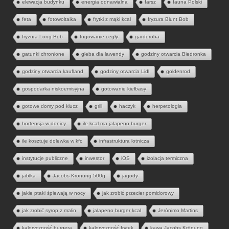
elewacja budynku
energia odnawialna
farsz
fauna Polski
feta
fotowoltaika
frytki z mąki kcal
fryzura Blunt Bob
fryzura Long Bob
fugowanie cegły
garderoba
gatunki chronione
gleba dla lawendy
godziny otwarcia Biedronka
godziny otwarcia kaufland
godziny otwarcia Lidl
goldenrod
gospodarka niskoemisyjna
gotowanie kiełbasy
gotowe domy pod klucz
grill
haczyk
herpetologia
hortensja w donicy
ile kcal ma jalapeno burger
ile kosztuje dolewka w kfc
infrastruktura lotnicza
instytucje publiczne
inwestor
iOS
izolacja termiczna
jabłka
Jacobs Krönung 500g
jagody
jakie ptaki śpiewają w nocy
jak zrobić przecier pomidorowy
jak zrobić syrop z malin
jalapeno burger kcal
Jerónimo Martins
kaloryczność burgera
kaloryczność frytek
kawa Jacobs Krönung