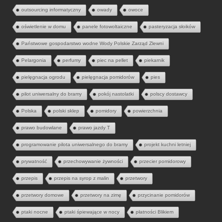
outsourcing informatyczny
owady
owoce
oświetlenie w domu
panele fotowoltaiczne
pasteryzacja słoików
Państwowe gospodarstwo wodne Wody Polskie Zarząd Zlewni
Pelargonia
perfumy
piec na pellet
piekarnik
pielęgnacja ogrodu
pielęgnacja pomidorów
pies
pilot uniwersalny do bramy
pokój nastolatki
polscy dostawcy
Polska
polski sklep
pomidory
powierzchnia
prawo budowlane
prawo jazdy T
programowanie pilota uniwersalnego do bramy
projekt kuchni letniej
prywatność
przechowywanie żywności
przecier pomidorowy
przepis
przepis na syrop z malin
przetwory
przetwory domowe
przetwory na zimę
przycinanie pomidorów
ptaki nocne
ptaki śpiewające w nocy
płatności Blikiem