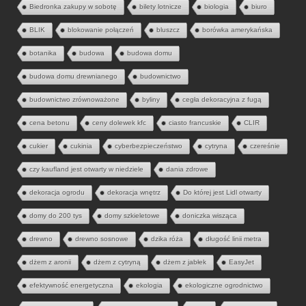
Biedronka zakupy w sobotę
bilety lotnicze
biologia
biuro
BLIK
blokowanie połączeń
bluszcz
borówka amerykańska
botanika
budowa
budowa domu
budowa domu drewnianego
budownictwo
budownictwo zrównoważone
byliny
cegła dekoracyjna z fugą
cena betonu
ceny dolewek kfc
ciasto francuskie
CLIR
cukier
cukinia
cyberbezpieczeństwo
cytryna
czereśnie
czy kaufland jest otwarty w niedziele
dania zdrowe
dekoracja ogrodu
dekoracja wnętrz
Do której jest Lidl otwarty
domy do 200 tys
domy szkieletowe
doniczka wisząca
drewno
drewno sosnowe
dzika róża
długość linii metra
dżem z aronii
dżem z cytryną
dżem z jabłek
EasyJet
efektywność energetyczna
ekologia
ekologiczne ogrodnictwo