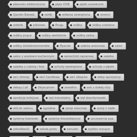
płatności elektroniczne
płyta OSB
płytki ceramiczne
Qamdo Bamda
ramki
reklama zewnętrzna
remont
rokitnik
rolnictwo
Rosja
rośliny
rośliny ozdobne
rośliny pnące
rośliny wieloletnie
rośliny zielne
rośliny śródziemnomorskie
Ryanair
saletra amonowa
salon
salon z aneksem kuchennym
samochód ciężarowy
sałatka
sałatka z cukinią i feta
schody wewnętrzne
schody z płytek
sen zimowy
sieć handlowa
sieć sklepów
sklep spożywczy
sklepy Lidl
Skyscanner
smartfon
sok z dzikiej róży
spedycja kolejowa
styl industrialny
styl skandynawski
stół do salonu
sypialnia
syrop owocowy
syrop z malin
systemy bramowe
systemy fotowoltaiczne
szczepienia psa
szkodliwość
szkoła jazdy
sznurek
szybko rosnące