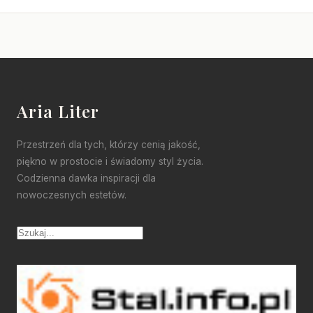
Aria Liter
Przestrzeń dla tych, którzy cenią jakość,
piękno w prostocie i świadomy styl życia.
Codzienna dawka inspiracji dla
nowoczesnych estetów.