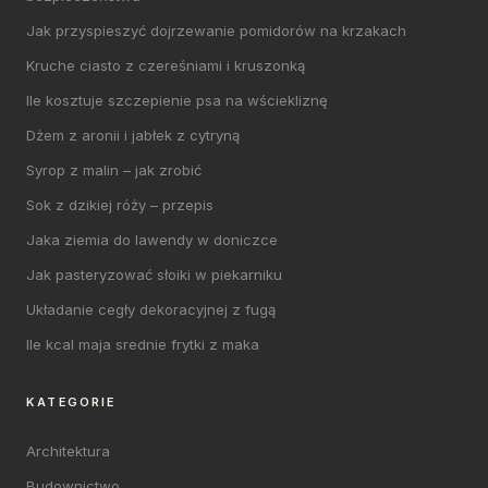
Jak przyspieszyć dojrzewanie pomidorów na krzakach
Kruche ciasto z czereśniami i kruszonką
Ile kosztuje szczepienie psa na wściekliznę
Dżem z aronii i jabłek z cytryną
Syrop z malin – jak zrobić
Sok z dzikiej róży – przepis
Jaka ziemia do lawendy w doniczce
Jak pasteryzować słoiki w piekarniku
Układanie cegły dekoracyjnej z fugą
Ile kcal maja srednie frytki z maka
KATEGORIE
Architektura
Budownictwo