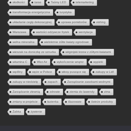
słodkości
taras
Taśmy LED
telemarketing
transformacja energetyczna
turystyka
układanie cegły dekoracyjnej
uprawa pomidorów
vishing
Warszawa
wartości odżywcze frytek
wentylacja
wełna mineralna
wieloletnie żółte kwiaty ogrodowe
wieszak na doniczkę ze sznurka
wirginijski krzew z żółtymi kwiatami
witamina C
Wizz Air
wykończenie wnętrz
wypieki
wędliny
węże w Polsce
włosy puszące się
zakupy w Lidl
zakupy w niedzielę
zapach
Zarządzanie zasobami wodnymi
Zarządzanie zlewnią
zdrowie
ziemia do lawendy
zima
zmiany w projekcie
łazienka
ślazowate
świeże produkty
Żabka
żywienie