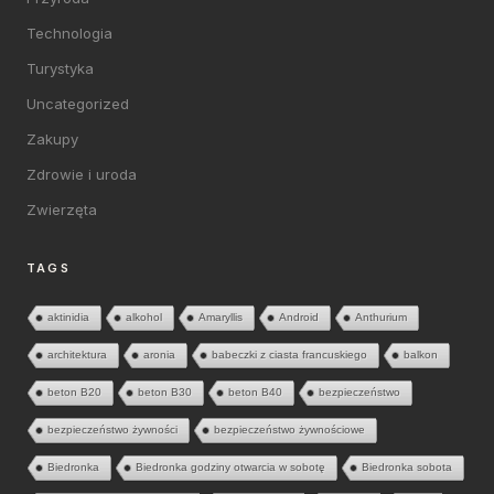
Technologia
Turystyka
Uncategorized
Zakupy
Zdrowie i uroda
Zwierzęta
TAGS
aktinidia
alkohol
Amaryllis
Android
Anthurium
architektura
aronia
babeczki z ciasta francuskiego
balkon
beton B20
beton B30
beton B40
bezpieczeństwo
bezpieczeństwo żywności
bezpieczeństwo żywnościowe
Biedronka
Biedronka godziny otwarcia w sobotę
Biedronka sobota