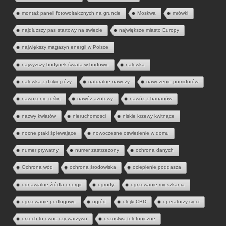
montaż paneli fotowoltaicznych na gruncie
Moskwa
mrówki
najdłuższy pas startowy na świecie
największe miasto Europy
największy magazyn energii w Polsce
najwyższy budynek świata w budowie
nalewka
nalewka z dzikiej róży
naturalne nawozy
nawożenie pomidorów
nawożenie roślin
nawóz azotowy
nawóz z bananów
nazwy kwiatów
nieruchomości
niskie krzewy kwitnące
nocne ptaki śpiewające
nowoczesne oświetlenie w domu
numer prywatny
numer zastrzeżony
ochrona danych
Ochrona wód
ochrona środowiska
ocieplenie poddasza
odnawialne źródła energii
ogrody
ogrzewanie mieszkania
ogrzewanie podłogowe
ogród
olejki CBD
operatorzy sieci
orzech to owoc czy warzywo
oszustwa telefoniczne