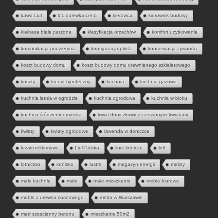
kawa Lidl
kfc dolewka cena
kierowca
kierownik budowy
kiełbasa biała parzona
klasyfikacja orzechów
komfort użytkowania
komunikacja podziemna
konfiguracja pilota
konserwacja żywności
koszt budowy domu
koszt budowy domu drewnianego szkieletowego
koszty
kredyt hipoteczny
kuchnia
kuchnia gazowa
kuchnia letnia w ogrodzie
kuchnia ogrodowa
kuchnia w bloku
kuchnia śródziemnomorska
kwiat doniczkowy z czerwonymi kwiatami
kwiaty
kwiaty ogrodowe
lawenda w doniczce
leżaki reklamowe
Lidl Polska
linie lotnicze
loft
lotnictwo
lotnisko
lustra
magazyn energii
maliny
mała kuchnia
małe
małe mieszkanie
meble biurowe
meble z drewna sosnowego
metro w Warszawie
metr sześcienny betonu
mieszkanie 50m2