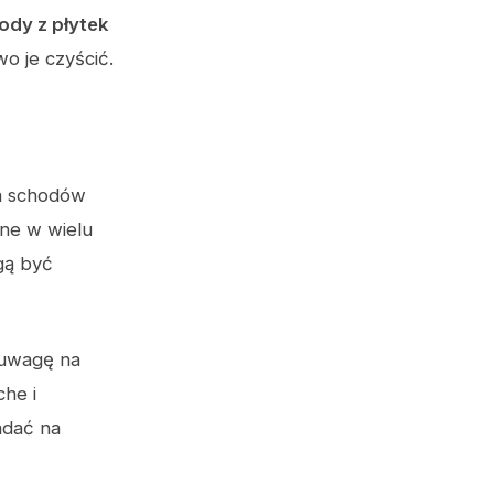
ody z płytek
o je czyścić.
ia schodów
pne w wielu
ą być
 uwagę na
he i
adać na