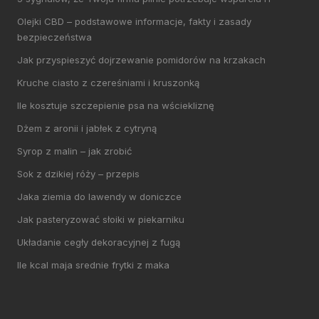
Olejki CBD – podstawowe informacje, fakty i zasady
bezpieczeństwa
Jak przyspieszyć dojrzewanie pomidorów na krzakach
Kruche ciasto z czereśniami i kruszonką
Ile kosztuje szczepienie psa na wściekliznę
Dżem z aronii i jabłek z cytryną
Syrop z malin – jak zrobić
Sok z dzikiej róży – przepis
Jaka ziemia do lawendy w doniczce
Jak pasteryzować słoiki w piekarniku
Układanie cegły dekoracyjnej z fugą
Ile kcal maja srednie frytki z maka