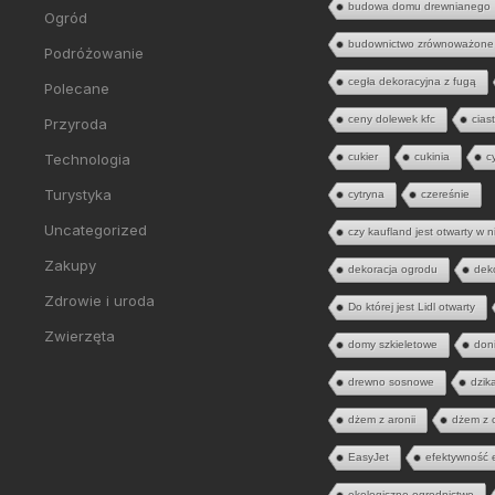
budowa domu drewnianego
Ogród
budownictwo zrównoważone
Podróżowanie
cegła dekoracyjna z fugą
Polecane
ceny dolewek kfc
cias
Przyroda
Technologia
cukier
cukinia
c
Turystyka
cytryna
czereśnie
Uncategorized
czy kaufland jest otwarty w n
Zakupy
dekoracja ogrodu
dek
Zdrowie i uroda
Do której jest Lidl otwarty
Zwierzęta
domy szkieletowe
don
drewno sosnowe
dzik
dżem z aronii
dżem z 
EasyJet
efektywność 
ekologiczne ogrodnictwo