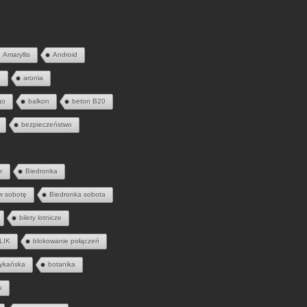
Amaryllis
Android
a
aronia
go
balkon
beton B20
bezpieczeństwo
e
Biedronka
w sobotę
Biedronka sobota
bilety lotnicze
LIK
blokowanie połączeń
ykańska
botanika
u