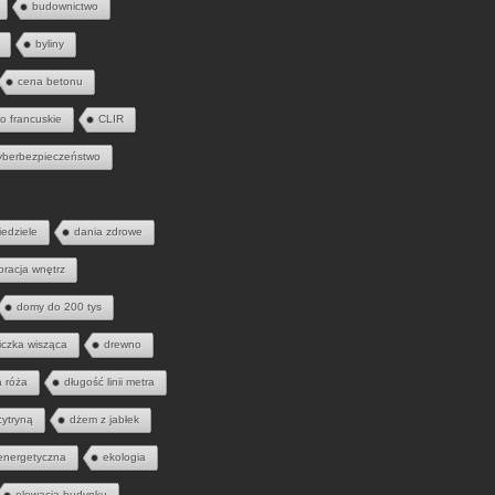
budownictwo
byliny
cena betonu
to francuskie
CLIR
yberbezpieczeństwo
iedziele
dania zdrowe
oracja wnętrz
domy do 200 tys
iczka wisząca
drewno
a róża
długość linii metra
cytryną
dżem z jabłek
energetyczna
ekologia
elewacja budynku