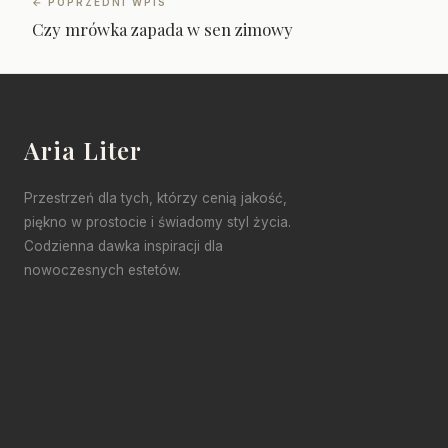
← POPRZEDNI WPIS
Czy mrówka zapada w sen zimowy
Aria Liter
Przestrzeń dla tych, którzy cenią jakość,
piękno w prostocie i świadomy styl życia.
Codzienna dawka inspiracji dla
nowoczesnych estetów.