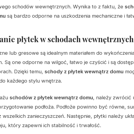
ego schodów wewnętrznych. Wynika to z faktu, że
sch
mu
są bardzo odporne na uszkodzenia mechaniczne i łatw
anie płytek w schodach wewnętrznych
czne lub gresowe są idealnym materiałem do wykończen
 Są one odporne na wilgoć, łatwo je czyścić i są dostę
orach. Dzięki temu,
schody z płytek wewnątrz domu
mog
do każdego stylu wnętrza.
tażu
schodów z płytek wewnątrz domu
, należy zwrócić
rzygotowanie podłoża. Podłoże powinno być równe, suc
 wszelkich zanieczyszczeń. Następnie, płytki należy ukł
ju, który zapewni ich stabilność i trwałość.