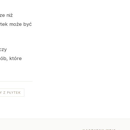
ze niż
ytek może być
czy
sób, które
Y Z PŁYTEK