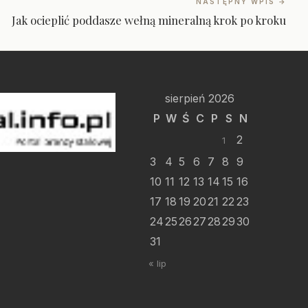
NASTĘPNY WPIS →
Jak ocieplić poddasze wełną mineralną krok po kroku
sierpień 2026
P
W
Ś
C
P
S
N
2
1
3
4
5
6
7
8
9
10
11
12
13
14
15
16
17
18
19
20
21
22
23
24
25
26
27
28
29
30
31
« lip