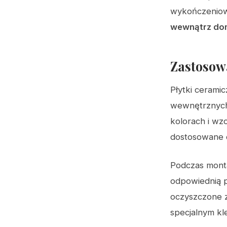
wykończeniow
wewnątrz do
Zastosow
Płytki cerami
wewnętrznych.
kolorach i wz
dostosowane 
Podczas mon
odpowiednią p
oczyszczone z
specjalnym kle