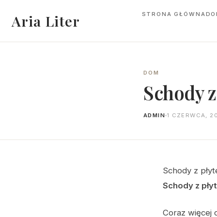
STRONA GŁÓWNA
DO
Aria Liter
DOM
Schody 
ADMIN
1 CZERWCA, 2
Schody z płyt
Schody z pły
Coraz więcej 