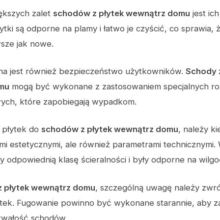
ększych zalet
schodów z płytek wewnątrz domu
jest ic
ytki są odporne na plamy i łatwo je czyścić, co sprawia,
sze jak nowe.
na jest również bezpieczeństwo użytkowników.
Schody z
mu
mogą być wykonane z zastosowaniem specjalnych ro
wych, które zapobiegają wypadkom.
 płytek do
schodów z płytek wewnątrz domu
, należy ki
mi estetycznymi, ale również parametrami technicznymi. 
ły odpowiednią klasę ścieralności i były odporne na wilgo
z płytek wewnątrz domu
, szczególną uwagę należy zwró
ytek. Fugowanie powinno być wykonane starannie, aby 
trwałość schodów.