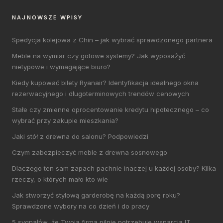
NAJNOWSZE WPISY
Spedycja kolejowa z Chin – jak wybrać sprawdzonego partnera
Meble na wymiar czy gotowe systemy? Jak wyposażyć
nietypowe i wymagające biuro?
Kiedy kupować bilety Ryanair? Identyfikacja idealnego okna
rezerwacyjnego i długoterminowych trendów cenowych
Stałe czy zmienne oprocentowanie kredytu hipotecznego – co
wybrać przy zakupie mieszkania?
Jaki stół z drewna do salonu? Podpowiedzi
Czym zabezpieczyć meble z drewna sosnowego
Dlaczego ten sam zapach pachnie inaczej u każdej osoby? Kilka
rzeczy, o których mało kto wie
Jak stworzyć stylową garderobę na każdą porę roku?
Sprawdzone wybory na co dzień i do pracy
5 sygnałów, że Twoja firma pilnie potrzebuje wsparcia IT