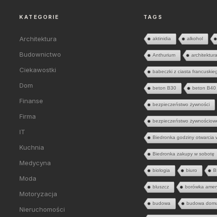
KATEGORIE
TAGS
Architektura
aktinidia
alkohol
Budownictwo
Anthurium
architektur
Ciekawostki
babeczki z ciasta francuskie
Dom
beton B30
beton B40
Finanse
bezpieczeństwo żywności
Firma
bezpieczeństwo żywnościow
IT
Biedronka godziny otwarcia 
Kuchnia
Biedronka zakupy w sobotę
Medycyna
biologia
biuro
B
Moda
bluszcz
borówka amer
Motoryzacja
budowa
budowa dom
Nieruchomości