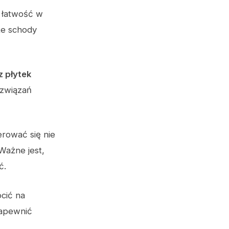
h łatwość w
 że schody
 płytek
związań
erować się nie
Ważne jest,
ć.
cić na
zapewnić