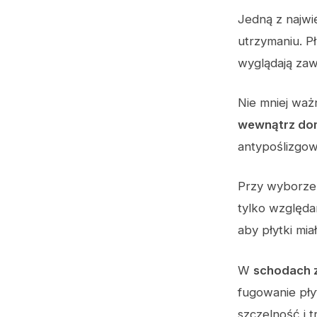
Jedną z najwi
utrzymaniu. Pł
wyglądają zaw
Nie mniej waż
wewnątrz do
antypoślizgo
Przy wyborze
tylko względa
aby płytki mia
W
schodach 
fugowanie pł
szczelność i 