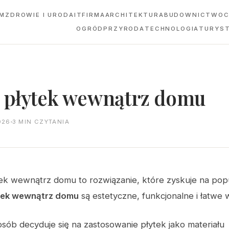
M
ZDROWIE I URODA
IT
FIRMA
ARCHITEKTURA
BUDOWNICTWO
C
OGRÓD
PRZYRODA
TECHNOLOGIA
TURYS
z płytek wewnątrz domu
026
3 MIN CZYTANIA
ek wewnątrz domu to rozwiązanie, które zyskuje na popu
tek wewnątrz domu
są estetyczne, funkcjonalne i łatwe 
osób decyduje się na zastosowanie płytek jako materiału