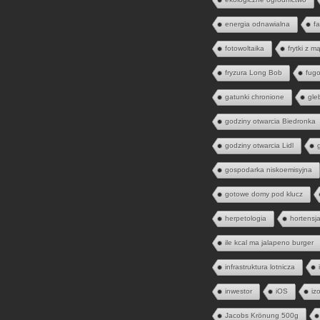
energia odnawialna
fa
fotowoltaika
frytki z m
fryzura Long Bob
fugo
gatunki chronione
gle
godziny otwarcia Biedronka
godziny otwarcia Lidl
gospodarka niskoemisyjna
gotowe domy pod klucz
herpetologia
hortensj
ile kcal ma jalapeno burger
infrastruktura lotnicza
inwestor
iOS
iz
Jacobs Krönung 500g