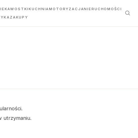
IEKAWOSTKI
KUCHNIA
MOTORYZACJA
NIERUCHOMOŚCI
TYKA
ZAKUPY
larności.
w utrzymaniu.