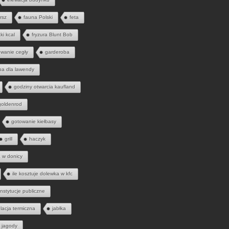
rsz
fauna Polski
feta
ąki kcal
fryzura Blunt Bob
wanie cegły
garderoba
ba dla lawendy
godziny otwarcia kaufland
goldenrod
gotowanie kiełbasy
grill
haczyk
a w donicy
ile kosztuje dolewka w kfc
instytucje publiczne
olacja termiczna
jabłka
jagody