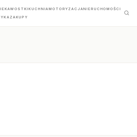
IEKAWOSTKI
KUCHNIA
MOTORYZACJA
NIERUCHOMOŚCI
TYKA
ZAKUPY