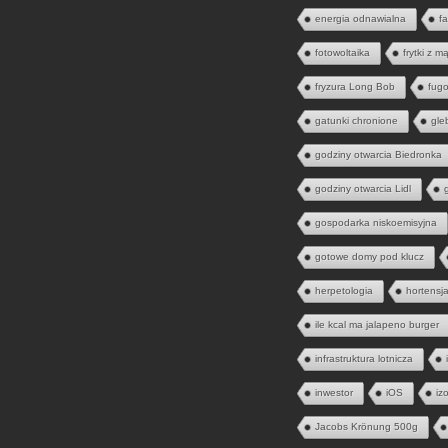
energia odnawialna
fa
fotowoltaika
frytki z m
fryzura Long Bob
fugo
gatunki chronione
gle
godziny otwarcia Biedronka
godziny otwarcia Lidl
gospodarka niskoemisyjna
gotowe domy pod klucz
herpetologia
hortensj
ile kcal ma jalapeno burger
infrastruktura lotnicza
inwestor
iOS
iz
Jacobs Krönung 500g