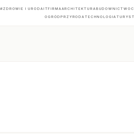
M
ZDROWIE I URODA
IT
FIRMA
ARCHITEKTURA
BUDOWNICTWO
C
OGRÓD
PRZYRODA
TECHNOLOGIA
TURYS