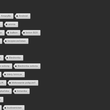
Amaryllis
Android
a
aronia
go
balkon
beton B20
bezpieczeństwo
e
Biedronka
w sobotę
Biedronka sobota
bilety lotnicze
LIK
blokowanie połączeń
ykańska
botanika
u
budownictwo