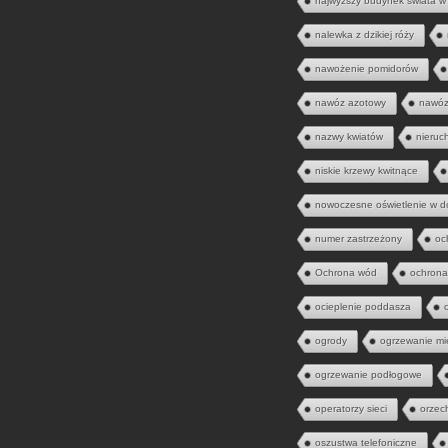
najwyższy budynek świata w
nalewka z dzikiej róży
nawożenie pomidorów
nawóz azotowy
nawóz
nazwy kwiatów
nieruc
niskie krzewy kwitnące
nowoczesne oświetlenie w 
numer zastrzeżony
oc
Ochrona wód
ochrona
ocieplenie poddasza
ogrody
ogrzewanie mi
ogrzewanie podłogowe
operatorzy sieci
orzec
oszustwa telefoniczne