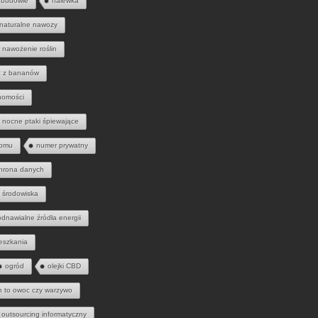
 budowie
nalewka
naturalne nawozy
nawożenie roślin
 z bananów
homości
nocne ptaki śpiewające
domu
numer prywatny
hrona danych
 środowiska
odnawialne źródła energii
eszkania
ogród
olejki CBD
h to owoc czy warzywo
outsourcing informatyczny