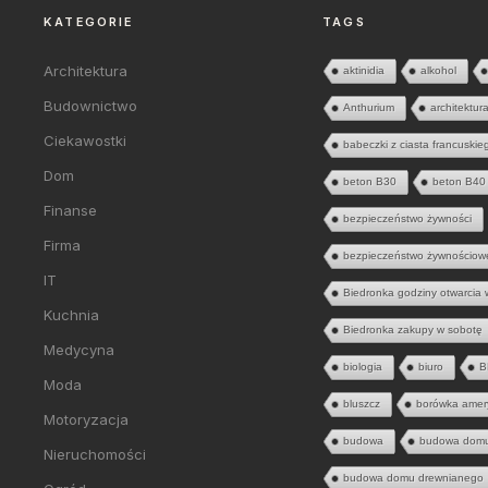
KATEGORIE
TAGS
Architektura
aktinidia
alkohol
Budownictwo
Anthurium
architektur
Ciekawostki
babeczki z ciasta francuskie
Dom
beton B30
beton B40
Finanse
bezpieczeństwo żywności
Firma
bezpieczeństwo żywnościow
IT
Biedronka godziny otwarcia 
Kuchnia
Biedronka zakupy w sobotę
Medycyna
biologia
biuro
B
Moda
bluszcz
borówka amer
Motoryzacja
budowa
budowa dom
Nieruchomości
budowa domu drewnianego