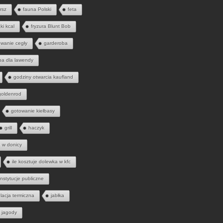
rsz
fauna Polski
feta
ąki kcal
fryzura Blunt Bob
wanie cegły
garderoba
ba dla lawendy
godziny otwarcia kaufland
goldenrod
gotowanie kiełbasy
grill
haczyk
a w donicy
ile kosztuje dolewka w kfc
instytucje publiczne
olacja termiczna
jabłka
jagody