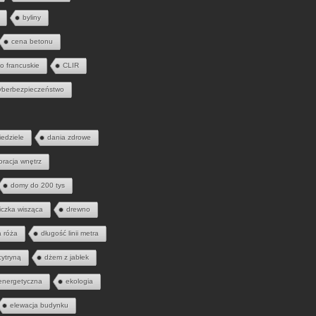
byliny
cena betonu
to francuskie
CLIR
yberbezpieczeństwo
iedziele
dania zdrowe
oracja wnętrz
domy do 200 tys
iczka wisząca
drewno
a róża
długość linii metra
cytryną
dżem z jabłek
energetyczna
ekologia
elewacja budynku