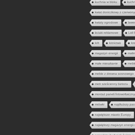
kuchnia w bloku
kuch
kwiat doniczkowy z czerwony
kwiaty ogrodowe
lawe
leżaki reklamowe
Lidl
loft
lotnictwo
lo
magazyn energii
mali
małe mieszkanie
mebl
meble z drewna sosnowego
metr sześcienny betonu
montaż paneli fotowoltaiczn
mrówki
najdłuższy pas
największe miasto Europy
największy magazyn energii 