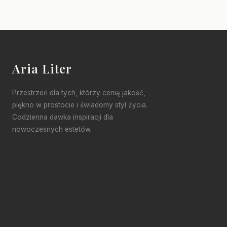
Aria Liter
Przestrzeń dla tych, którzy cenią jakość,
piękno w prostocie i świadomy styl życia.
Codzienna dawka inspiracji dla
nowoczesnych estetów.