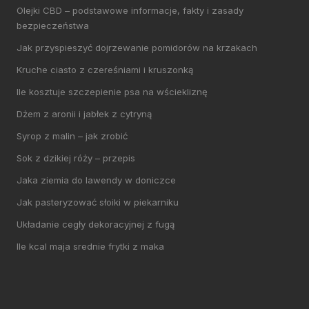
Olejki CBD – podstawowe informacje, fakty i zasady
bezpieczeństwa
Jak przyspieszyć dojrzewanie pomidorów na krzakach
Kruche ciasto z czereśniami i kruszonką
Ile kosztuje szczepienie psa na wściekliznę
Dżem z aronii i jabłek z cytryną
Syrop z malin – jak zrobić
Sok z dzikiej róży – przepis
Jaka ziemia do lawendy w doniczce
Jak pasteryzować słoiki w piekarniku
Układanie cegły dekoracyjnej z fugą
Ile kcal maja srednie frytki z maka