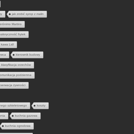
wy
jak zrobić syrop z malin
erónimo Martins
kaloryczność frytek
kawa Lidl
owca
kierownik budowy
klasyfikacja orzechów
omunikacja podziemna
serwacja żywności
nego szkieletowego
koszty
hnia
kuchnia gazowa
kuchnia ogrodowa