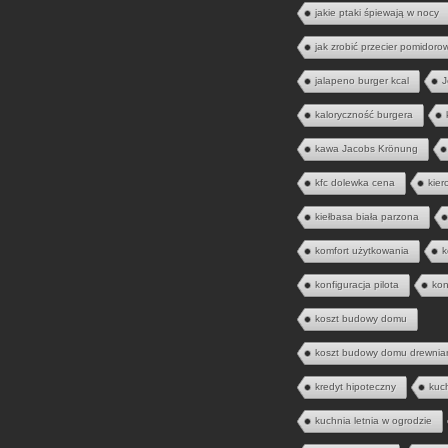
jakie ptaki śpiewają w nocy
jak zrobić przecier pomidoro
jalapeno burger kcal
J
kaloryczność burgera
kawa Jacobs Krönung
kfc dolewka cena
kier
kiełbasa biała parzona
komfort użytkowania
k
konfiguracja pilota
kon
koszt budowy domu
koszt budowy domu drewnia
kredyt hipoteczny
kuc
kuchnia letnia w ogrodzie