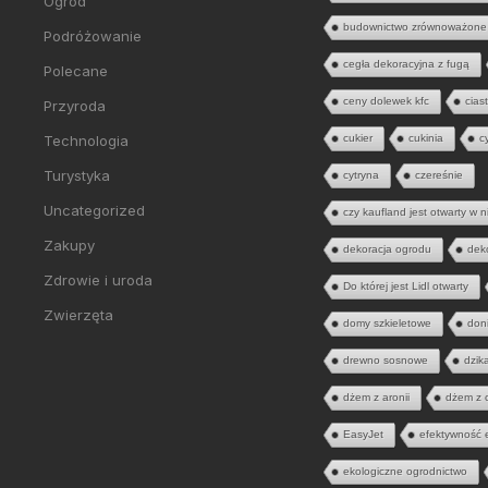
Ogród
budownictwo zrównoważone
Podróżowanie
cegła dekoracyjna z fugą
Polecane
ceny dolewek kfc
cias
Przyroda
Technologia
cukier
cukinia
c
Turystyka
cytryna
czereśnie
Uncategorized
czy kaufland jest otwarty w n
Zakupy
dekoracja ogrodu
dek
Zdrowie i uroda
Do której jest Lidl otwarty
Zwierzęta
domy szkieletowe
don
drewno sosnowe
dzik
dżem z aronii
dżem z 
EasyJet
efektywność 
ekologiczne ogrodnictwo