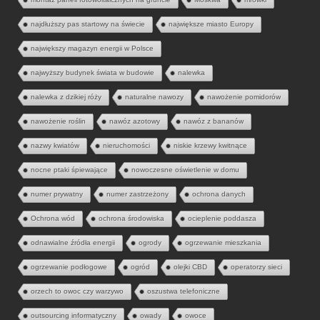
najdłuższy pas startowy na świecie
największe miasto Europy
największy magazyn energii w Polsce
najwyższy budynek świata w budowie
nalewka
nalewka z dzikiej róży
naturalne nawozy
nawożenie pomidorów
nawożenie roślin
nawóz azotowy
nawóz z bananów
nazwy kwiatów
nieruchomości
niskie krzewy kwitnące
nocne ptaki śpiewające
nowoczesne oświetlenie w domu
numer prywatny
numer zastrzeżony
ochrona danych
Ochrona wód
ochrona środowiska
ocieplenie poddasza
odnawialne źródła energii
ogrody
ogrzewanie mieszkania
ogrzewanie podłogowe
ogród
olejki CBD
operatorzy sieci
orzech to owoc czy warzywo
oszustwa telefoniczne
outsourcing informatyczny
owady
owoce