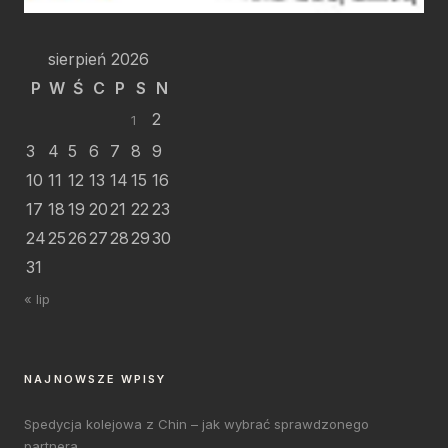
sierpień 2026
P
W
Ś
C
P
S
N
2
1
3
4
5
6
7
8
9
10
11
12
13
14
15
16
17
18
19
20
21
22
23
24
25
26
27
28
29
30
31
« lip
NAJNOWSZE WPISY
Spedycja kolejowa z Chin – jak wybrać sprawdzonego
partnera