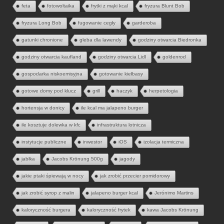
feta
fotowoltaika
frytki z mąki kcal
fryzura Blunt Bob
fryzura Long Bob
fugowanie cegły
garderoba
gatunki chronione
gleba dla lawendy
godziny otwarcia Biedronka
godziny otwarcia kaufland
godziny otwarcia Lidl
goldenrod
gospodarka niskoemisyjna
gotowanie kiełbasy
gotowe domy pod klucz
grill
haczyk
herpetologia
hortensja w donicy
ile kcal ma jalapeno burger
ile kosztuje dolewka w kfc
infrastruktura lotnicza
instytucje publiczne
inwestor
iOS
izolacja termiczna
jabłka
Jacobs Krönung 500g
jagody
jakie ptaki śpiewają w nocy
jak zrobić przecier pomidorowy
jak zrobić syrop z malin
jalapeno burger kcal
Jerónimo Martins
kaloryczność burgera
kaloryczność frytek
kawa Jacobs Krönung