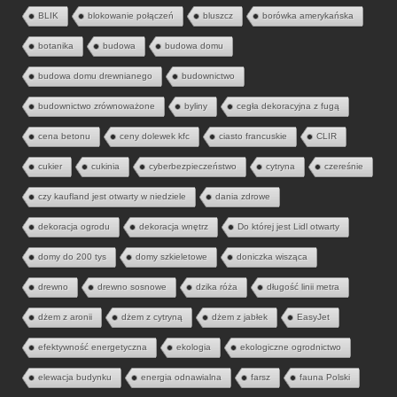
BLIK
blokowanie połączeń
bluszcz
borówka amerykańska
botanika
budowa
budowa domu
budowa domu drewnianego
budownictwo
budownictwo zrównoważone
byliny
cegła dekoracyjna z fugą
cena betonu
ceny dolewek kfc
ciasto francuskie
CLIR
cukier
cukinia
cyberbezpieczeństwo
cytryna
czereśnie
czy kaufland jest otwarty w niedziele
dania zdrowe
dekoracja ogrodu
dekoracja wnętrz
Do której jest Lidl otwarty
domy do 200 tys
domy szkieletowe
doniczka wisząca
drewno
drewno sosnowe
dzika róża
długość linii metra
dżem z aronii
dżem z cytryną
dżem z jabłek
EasyJet
efektywność energetyczna
ekologia
ekologiczne ogrodnictwo
elewacja budynku
energia odnawialna
farsz
fauna Polski