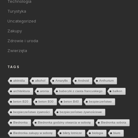
Technologia
Turystyka
Uncategorized
Zakupy
Zdrowie i uroda
Zwierzęta
TAGS
aktinidia
alkohol
Amaryllis
Android
Anthurium
architektura
aronia
babeczki z ciasta francuskiego
balkon
beton B20
beton B30
beton B40
bezpieczeństwo
bezpieczeństwo żywności
bezpieczeństwo żywnościowe
Biedronka
Biedronka godziny otwarcia w sobotę
Biedronka sobota
Biedronka zakupy w sobotę
bilety lotnicze
biologia
biuro