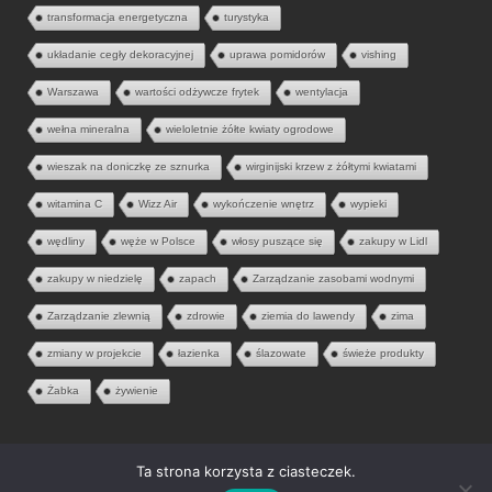
transformacja energetyczna
turystyka
układanie cegły dekoracyjnej
uprawa pomidorów
vishing
Warszawa
wartości odżywcze frytek
wentylacja
wełna mineralna
wieloletnie żółte kwiaty ogrodowe
wieszak na doniczkę ze sznurka
wirginijski krzew z żółtymi kwiatami
witamina C
Wizz Air
wykończenie wnętrz
wypieki
wędliny
węże w Polsce
włosy puszące się
zakupy w Lidl
zakupy w niedzielę
zapach
Zarządzanie zasobami wodnymi
Zarządzanie zlewnią
zdrowie
ziemia do lawendy
zima
zmiany w projekcie
łazienka
ślazowate
świeże produkty
Żabka
żywienie
Ta strona korzysta z ciasteczek.