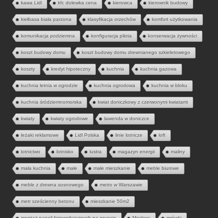
kawa Lidl
kfc dolewka cena
kierowca
kierownik budowy
kiełbasa biała parzona
klasyfikacja orzechów
komfort użytkowania
komunikacja podziemna
konfiguracja pilota
konserwacja żywności
koszt budowy domu
koszt budowy domu drewnianego szkieletowego
koszty
kredyt hipoteczny
kuchnia
kuchnia gazowa
kuchnia letnia w ogrodzie
kuchnia ogrodowa
kuchnia w bloku
kuchnia śródziemnomorska
kwiat doniczkowy z czerwonymi kwiatami
kwiaty
kwiaty ogrodowe
lawenda w doniczce
leżaki reklamowe
Lidl Polska
linie lotnicze
loft
lotnictwo
lotnisko
lustra
magazyn energii
maliny
mała kuchnia
małe
małe mieszkanie
meble biurowe
meble z drewna sosnowego
metro w Warszawie
metr sześcienny betonu
mieszkanie 50m2
montaż paneli fotowoltaicznych na gruncie
Moskwa
mrówki