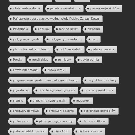
oświetlenie w domu
panele fotowoltaiczne
pasteryzacja słoików
Państwowe gospodarstwo wodne Wody Polskie Zarząd Zlewni
Pelargonia
perfumy
piec na pellet
piekarnik
pielęgnacja ogrodu
pielęgnacja pomidorów
pies
pilot uniwersalny do bramy
pokój nastolatki
polscy dostawcy
Polska
polski sklep
pomidory
powierzchnia
prawo budowlane
prawo jazdy T
programowanie pilota uniwersalnego do bramy
projekt kuchni letniej
prywatność
przechowywanie żywności
przecier pomidorowy
przepis
przepis na syrop z malin
przetwory
przetwory domowe
przetwory na zimę
przycinanie pomidorów
ptaki nocne
ptaki śpiewające w nocy
płatności Blikiem
płatności elektroniczne
płyta OSB
płytki ceramiczne