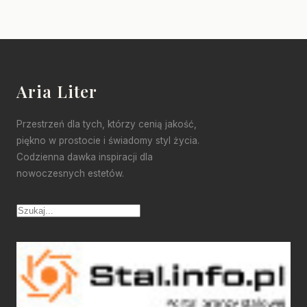
Aria Liter
Przestrzeń dla tych, którzy cenią jakość,
piękno w prostocie i świadomy styl życia.
Codzienna dawka inspiracji dla
nowoczesnych estetów.