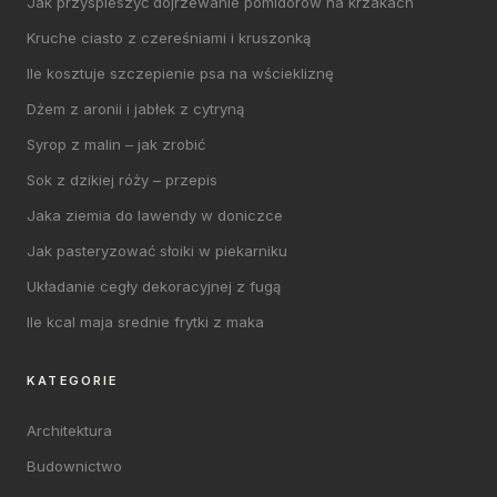
Jak przyspieszyć dojrzewanie pomidorów na krzakach
Kruche ciasto z czereśniami i kruszonką
Ile kosztuje szczepienie psa na wściekliznę
Dżem z aronii i jabłek z cytryną
Syrop z malin – jak zrobić
Sok z dzikiej róży – przepis
Jaka ziemia do lawendy w doniczce
Jak pasteryzować słoiki w piekarniku
Układanie cegły dekoracyjnej z fugą
Ile kcal maja srednie frytki z maka
KATEGORIE
Architektura
Budownictwo