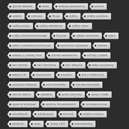
Qamdo Bamda
ramki
reklama zewnętrzna
remont
rokitnik
rolnictwo
Rosja
rośliny
rośliny ozdobne
rośliny pnące
rośliny wieloletnie
rośliny zielne
rośliny śródziemnomorskie
Ryanair
saletra amonowa
salon
salon z aneksem kuchennym
samochód ciężarowy
sałatka
sałatka z cukinią i feta
schody wewnętrzne
schody z płytek
sen zimowy
sieć handlowa
sieć sklepów
sklep spożywczy
sklepy Lidl
Skyscanner
smartfon
sok z dzikiej róży
spedycja kolejowa
styl industrialny
styl skandynawski
stół do salonu
sypialnia
syrop owocowy
syrop z malin
systemy bramowe
systemy fotowoltaiczne
szczepienia psa
szkodliwość
szkoła jazdy
sznurek
szybko rosnące
słodkości
taras
Taśmy LED
telemarketing