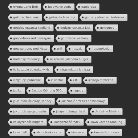
fryzura Long Bob
fugowanie cegły
garderoba
gatunki chronione
gleba dla lawendy
godziny otwarcia Biedronka
godziny otwarcia kaufland
godziny otwarcia Lidl
goldenrod
gospodarka niskoemisyjna
gotowanie kiełbasy
gotowe domy pod klucz
grill
haczyk
herpetologia
hortensja w donicy
ile kcal ma jalapeno burger
ile kosztuje dolewka w kfc
infrastruktura lotnicza
instytucje publiczne
inwestor
iOS
izolacja termiczna
jabłka
Jacobs Krönung 500g
jagody
jakie ptaki śpiewają w nocy
jak zrobić przecier pomidorowy
jak zrobić syrop z malin
jalapeno burger kcal
Jerónimo Martins
kaloryczność burgera
kaloryczność frytek
kawa Jacobs Krönung
kawa Lidl
kfc dolewka cena
kierowca
kierownik budowy