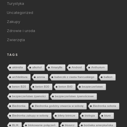
Turystyka
Uncategorized
Zakupy
Zdrowie i uroda
Zwierzęta
TAGS
aktinidia
alkohol
Amaryllis
Android
Anthurium
architektura
aronia
babeczki z ciasta francuskiego
balkon
beton B20
beton B30
beton B40
bezpieczeństwo
bezpieczeństwo żywności
bezpieczeństwo żywnościowe
Biedronka
Biedronka godziny otwarcia w sobotę
Biedronka sobota
Biedronka zakupy w sobotę
bilety lotnicze
biologia
biuro
BLIK
blokowanie połączeń
bluszcz
borówka amerykańska