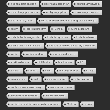
kiełbasa biała parzona
klasyfikacja orzechów
komfort użytkowania
komunikacja podziemna
konfiguracja pilota
konserwacja żywności
koszt budowy domu
koszt budowy domu drewnianego szkieletowego
koszty
kredyt hipoteczny
kuchnia
kuchnia gazowa
kuchnia letnia w ogrodzie
kuchnia ogrodowa
kuchnia w bloku
kuchnia śródziemnomorska
kwiat doniczkowy z czerwonymi kwiatami
kwiaty
kwiaty ogrodowe
lawenda w doniczce
leżaki reklamowe
Lidl Polska
linie lotnicze
loft
lotnictwo
lotnisko
lustra
magazyn energii
maliny
mała kuchnia
małe
małe mieszkanie
meble biurowe
meble z drewna sosnowego
metro w Warszawie
metr sześcienny betonu
mieszkanie 50m2
montaż paneli fotowoltaicznych na gruncie
Moskwa
mrówki