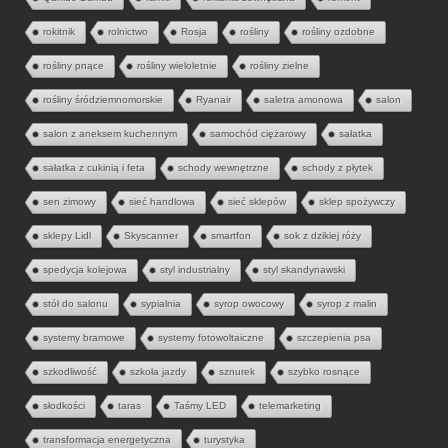
rokitnik
rolnictwo
Rosja
rośliny
rośliny ozdobne
rośliny pnące
rośliny wieloletnie
rośliny zielne
rośliny śródziemnomorskie
Ryanair
saletra amonowa
salon
salon z aneksem kuchennym
samochód ciężarowy
sałatka
sałatka z cukinią i feta
schody wewnętrzne
schody z płytek
sen zimowy
sieć handlowa
sieć sklepów
sklep spożywczy
sklepy Lidl
Skyscanner
smartfon
sok z dzikiej róży
spedycja kolejowa
styl industrialny
styl skandynawski
stół do salonu
sypialnia
syrop owocowy
syrop z malin
systemy bramowe
systemy fotowoltaiczne
szczepienia psa
szkodliwość
szkoła jazdy
sznurek
szybko rosnące
słodkości
taras
Taśmy LED
telemarketing
transformacja energetyczna
turystyka