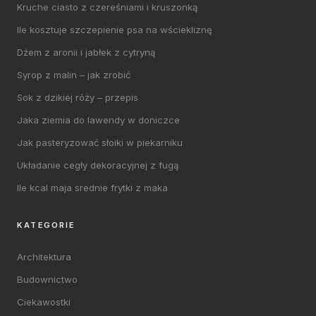
Kruche ciasto z czereśniami i kruszonką
Ile kosztuje szczepienie psa na wściekliznę
Dżem z aronii i jabłek z cytryną
Syrop z malin – jak zrobić
Sok z dzikiej róży – przepis
Jaka ziemia do lawendy w doniczce
Jak pasteryzować słoiki w piekarniku
Układanie cegły dekoracyjnej z fugą
Ile kcal maja srednie frytki z maka
KATEGORIE
Architektura
Budownictwo
Ciekawostki