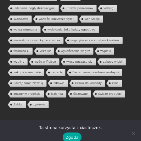
układanie cegły dekoracyjnej
uprawa pomidorów
vishing
Warszawa
wartości odżywcze frytek
wentylacja
wełna mineralna
wieloletnie żółte kwiaty ogrodowe
wieszak na doniczkę ze sznurka
wirginijski krzew z żółtymi kwiatami
witamina C
Wizz Air
wykończenie wnętrz
wypieki
wędliny
węże w Polsce
włosy puszące się
zakupy w Lidl
zakupy w niedzielę
zapach
Zarządzanie zasobami wodnymi
Zarządzanie zlewnią
zdrowie
ziemia do lawendy
zima
zmiany w projekcie
łazienka
ślazowate
świeże produkty
Żabka
żywienie
Ta strona korzysta z ciasteczek.
© 2026 Aria Liter. Wszelkie prawa zastrzeżone.
Zgoda