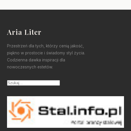
Aria Liter
Przestrzeń dla tych, którzy cenią jakość,
piękno w prostocie i świadomy styl życia.
Codzienna dawka inspiracji dla
nowoczesnych estetów.