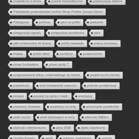
oświetlenie w domu
panele fotowoltaiczne
pasteryzacja słoików
Państwowe gospodarstwo wodne Wody Polskie Zarząd Zlewni
Pelargonia
perfumy
piec na pellet
piekarnik
pielęgnacja ogrodu
pielęgnacja pomidorów
pies
pilot uniwersalny do bramy
pokój nastolatki
polscy dostawcy
Polska
polski sklep
pomidory
powierzchnia
prawo budowlane
prawo jazdy T
programowanie pilota uniwersalnego do bramy
projekt kuchni letniej
prywatność
przechowywanie żywności
przecier pomidorowy
przepis
przepis na syrop z malin
przetwory
przetwory domowe
przetwory na zimę
przycinanie pomidorów
ptaki nocne
ptaki śpiewające w nocy
płatności Blikiem
płatności elektroniczne
płyta OSB
płytki ceramiczne
Qamdo Bamda
ramki
reklama zewnętrzna
remont