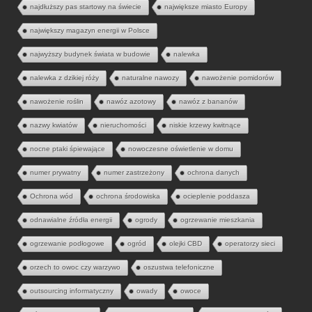
najdłuższy pas startowy na świecie
największe miasto Europy
największy magazyn energii w Polsce
najwyższy budynek świata w budowie
nalewka
nalewka z dzikiej róży
naturalne nawozy
nawożenie pomidorów
nawożenie roślin
nawóz azotowy
nawóz z bananów
nazwy kwiatów
nieruchomości
niskie krzewy kwitnące
nocne ptaki śpiewające
nowoczesne oświetlenie w domu
numer prywatny
numer zastrzeżony
ochrona danych
Ochrona wód
ochrona środowiska
ocieplenie poddasza
odnawialne źródła energii
ogrody
ogrzewanie mieszkania
ogrzewanie podłogowe
ogród
olejki CBD
operatorzy sieci
orzech to owoc czy warzywo
oszustwa telefoniczne
outsourcing informatyczny
owady
owoce