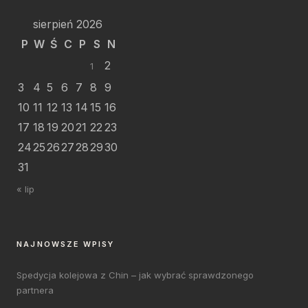
sierpień 2026
P
W
Ś
C
P
S
N
2
1
3
4
5
6
7
8
9
10
11
12
13
14
15
16
17
18
19
20
21
22
23
24
25
26
27
28
29
30
31
« lip
NAJNOWSZE WPISY
Spedycja kolejowa z Chin – jak wybrać sprawdzonego
partnera