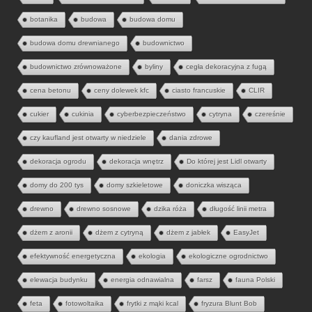
botanika
budowa
budowa domu
budowa domu drewnianego
budownictwo
budownictwo zrównoważone
byliny
cegła dekoracyjna z fugą
cena betonu
ceny dolewek kfc
ciasto francuskie
CLIR
cukier
cukinia
cyberbezpieczeństwo
cytryna
czereśnie
czy kaufland jest otwarty w niedziele
dania zdrowe
dekoracja ogrodu
dekoracja wnętrz
Do której jest Lidl otwarty
domy do 200 tys
domy szkieletowe
doniczka wisząca
drewno
drewno sosnowe
dzika róża
długość linii metra
dżem z aronii
dżem z cytryną
dżem z jabłek
EasyJet
efektywność energetyczna
ekologia
ekologiczne ogrodnictwo
elewacja budynku
energia odnawialna
farsz
fauna Polski
feta
fotowoltaika
frytki z mąki kcal
fryzura Blunt Bob