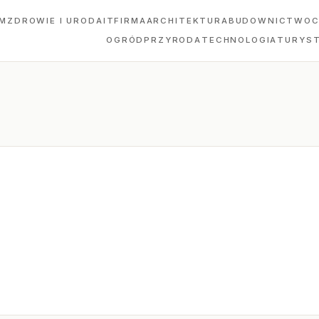
M
ZDROWIE I URODA
IT
FIRMA
ARCHITEKTURA
BUDOWNICTWO
C
OGRÓD
PRZYRODA
TECHNOLOGIA
TURYS