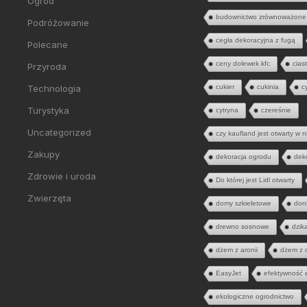
Ogród
budownictwo zrównoważone
Podróżowanie
cegła dekoracyjna z fugą
Polecane
ceny dolewek kfc
cias
Przyroda
Technologia
cukier
cukinia
c
Turystyka
cytryna
czereśnie
Uncategorized
czy kaufland jest otwarty w n
Zakupy
dekoracja ogrodu
dek
Zdrowie i uroda
Do której jest Lidl otwarty
Zwierzęta
domy szkieletowe
don
drewno sosnowe
dzik
dżem z aronii
dżem z 
EasyJet
efektywność 
ekologiczne ogrodnictwo