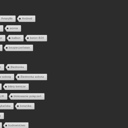
Amaryllis
Android
a
aronia
go
balkon
beton B20
bezpieczeństwo
e
Biedronka
w sobotę
Biedronka sobota
bilety lotnicze
LIK
blokowanie połączeń
ykańska
botanika
u
budownictwo