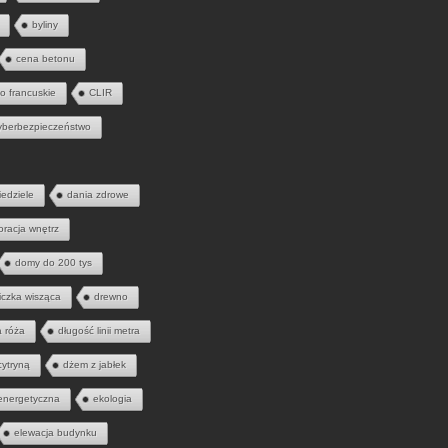
byliny
cena betonu
to francuskie
CLIR
yberbezpieczeństwo
iedziele
dania zdrowe
oracja wnętrz
domy do 200 tys
iczka wisząca
drewno
a róża
długość linii metra
cytryną
dżem z jabłek
energetyczna
ekologia
elewacja budynku