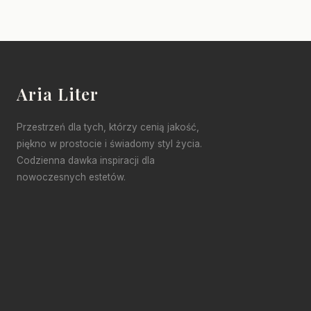
Aria Liter
Przestrzeń dla tych, którzy cenią jakość,
piękno w prostocie i świadomy styl życia.
Codzienna dawka inspiracji dla
nowoczesnych estetów.