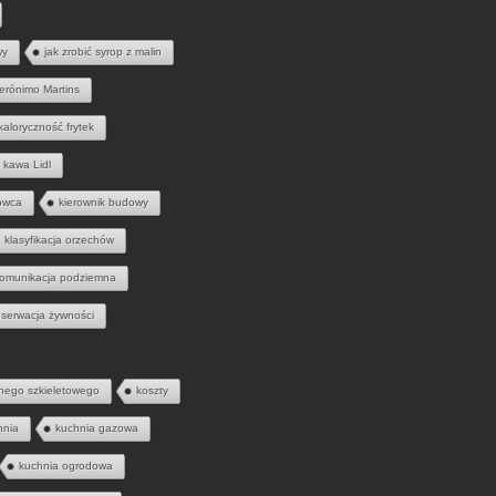
wy
jak zrobić syrop z malin
erónimo Martins
kaloryczność frytek
kawa Lidl
owca
kierownik budowy
klasyfikacja orzechów
omunikacja podziemna
serwacja żywności
nego szkieletowego
koszty
hnia
kuchnia gazowa
kuchnia ogrodowa