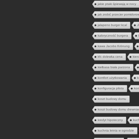
jakie ptaki śpiewają w nocy
jak zrobić przecier pomidoro
jalapeno burger kcal
J
kaloryczność burgera
kawa Jacobs Krönung
kfc dolewka cena
kier
kiełbasa biała parzona
komfort użytkowania
k
konfiguracja pilota
kon
koszt budowy domu
koszt budowy domu drewnia
kredyt hipoteczny
kuc
kuchnia letnia w ogrodzie