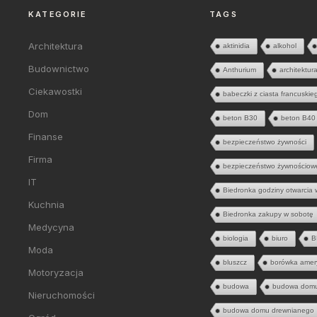
KATEGORIE
TAGS
Architektura
aktinidia
alkohol
Budownictwo
Anthurium
architektur
Ciekawostki
babeczki z ciasta francuskie
Dom
beton B30
beton B40
Finanse
bezpieczeństwo żywności
Firma
bezpieczeństwo żywnościow
IT
Biedronka godziny otwarcia 
Kuchnia
Biedronka zakupy w sobotę
Medycyna
biologia
biuro
B
Moda
bluszcz
borówka amer
Motoryzacja
budowa
budowa dom
Nieruchomości
budowa domu drewnianego