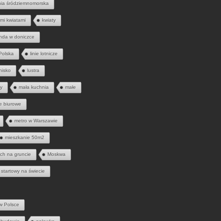
nia śródziemnomorska
mi kwiatami
kwiaty
nda w doniczce
 Polska
linie lotnicze
tnisko
lustra
ny
mała kuchnia
małe
e biurowe
metro w Warszawie
mieszkanie 50m2
ych na gruncie
Moskwa
 startowy na świecie
w Polsce