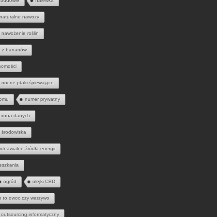
 budowie
nalewka
naturalne nawozy
nawożenie roślin
 z bananów
homości
nocne ptaki śpiewające
domu
numer prywatny
hrona danych
 środowiska
odnawialne źródła energii
eszkania
ogród
olejki CBD
h to owoc czy warzywo
outsourcing informatyczny