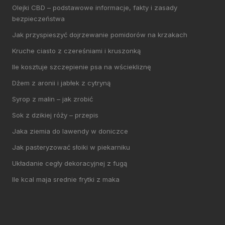
Olejki CBD – podstawowe informacje, fakty i zasady
bezpieczeństwa
Jak przyspieszyć dojrzewanie pomidorów na krzakach
Kruche ciasto z czereśniami i kruszonką
Ile kosztuje szczepienie psa na wściekliznę
Dżem z aronii i jabłek z cytryną
Syrop z malin – jak zrobić
Sok z dzikiej róży – przepis
Jaka ziemia do lawendy w doniczce
Jak pasteryzować słoiki w piekarniku
Układanie cegły dekoracyjnej z fugą
Ile kcal maja srednie frytki z maka