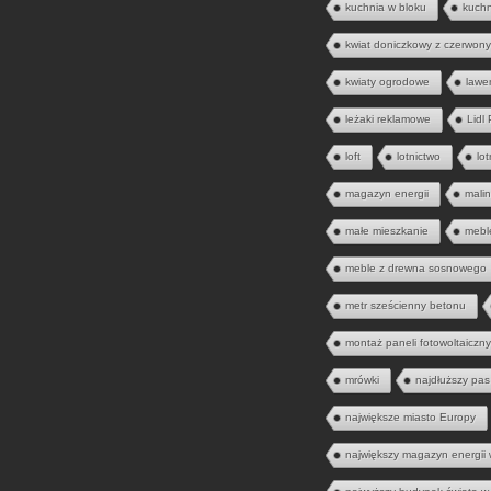
kuchnia w bloku
kuch
kwiat doniczkowy z czerwony
kwiaty ogrodowe
lawe
leżaki reklamowe
Lidl
loft
lotnictwo
lo
magazyn energii
mali
małe mieszkanie
mebl
meble z drewna sosnowego
metr sześcienny betonu
montaż paneli fotowoltaiczn
mrówki
najdłuższy pas
największe miasto Europy
największy magazyn energii 