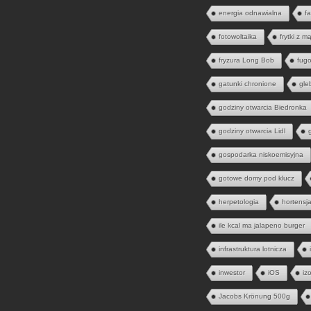
energia odnawialna
fa
fotowoltaika
frytki z m
fryzura Long Bob
fugo
gatunki chronione
gle
godziny otwarcia Biedronka
godziny otwarcia Lidl
gospodarka niskoemisyjna
gotowe domy pod klucz
herpetologia
hortensj
ile kcal ma jalapeno burger
infrastruktura lotnicza
inwestor
iOS
iz
Jacobs Krönung 500g