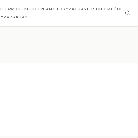
IEKAWOSTKI
KUCHNIA
MOTORYZACJA
NIERUCHOMOŚCI
TYKA
ZAKUPY