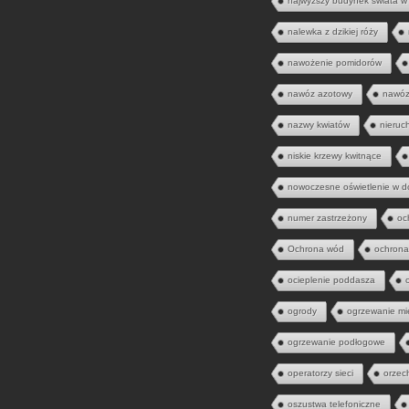
najwyższy budynek świata w
nalewka z dzikiej róży
nawożenie pomidorów
nawóz azotowy
nawóz
nazwy kwiatów
nieruc
niskie krzewy kwitnące
nowoczesne oświetlenie w 
numer zastrzeżony
oc
Ochrona wód
ochrona
ocieplenie poddasza
ogrody
ogrzewanie mi
ogrzewanie podłogowe
operatorzy sieci
orzec
oszustwa telefoniczne