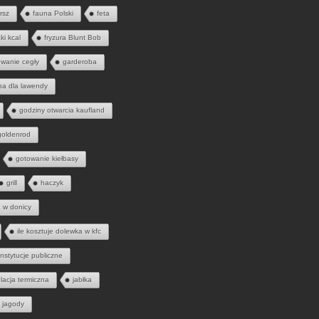
rsz
fauna Polski
feta
ąki kcal
fryzura Blunt Bob
wanie cegły
garderoba
ba dla lawendy
godziny otwarcia kaufland
goldenrod
gotowanie kiełbasy
grill
haczyk
a w donicy
ile kosztuje dolewka w kfc
instytucje publiczne
olacja termiczna
jabłka
jagody