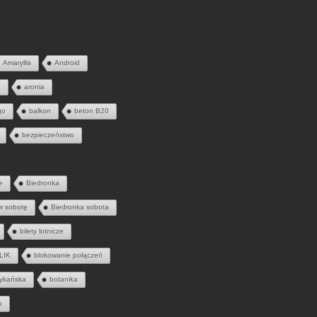
Amaryllis
Android
a
aronia
go
balkon
beton B20
bezpieczeństwo
e
Biedronka
w sobotę
Biedronka sobota
bilety lotnicze
LIK
blokowanie połączeń
ykańska
botanika
u