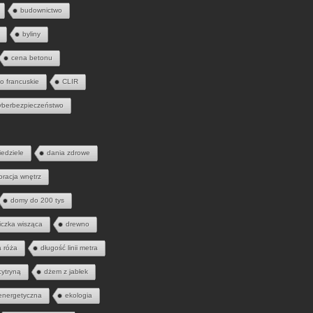
budownictwo
byliny
cena betonu
to francuskie
CLIR
yberbezpieczeństwo
iedziele
dania zdrowe
oracja wnętrz
domy do 200 tys
iczka wisząca
drewno
a róża
długość linii metra
cytryną
dżem z jabłek
energetyczna
ekologia