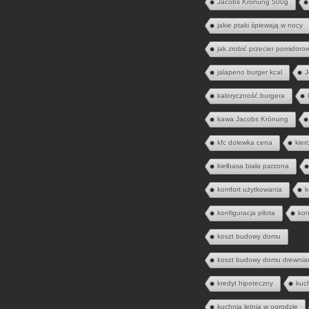
Jacobs Krönung 500g
jakie ptaki śpiewają w nocy
jak zrobić przecier pomidoro
jalapeno burger kcal
J
kaloryczność burgera
kawa Jacobs Krönung
kfc dolewka cena
kier
kiełbasa biała parzona
komfort użytkowania
k
konfiguracja pilota
kon
koszt budowy domu
koszt budowy domu drewnia
kredyt hipoteczny
kuc
kuchnia letnia w ogrodzie