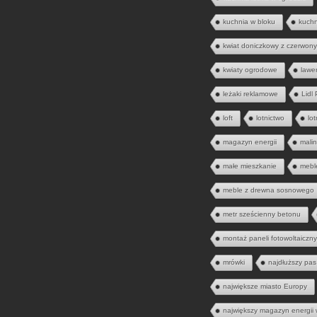
kuchnia w bloku
kuch
kwiat doniczkowy z czerwony
kwiaty ogrodowe
lawe
leżaki reklamowe
Lidl
loft
lotnictwo
lo
magazyn energii
mali
małe mieszkanie
mebl
meble z drewna sosnowego
metr sześcienny betonu
montaż paneli fotowoltaiczn
mrówki
najdłuższy pas
największe miasto Europy
największy magazyn energii 