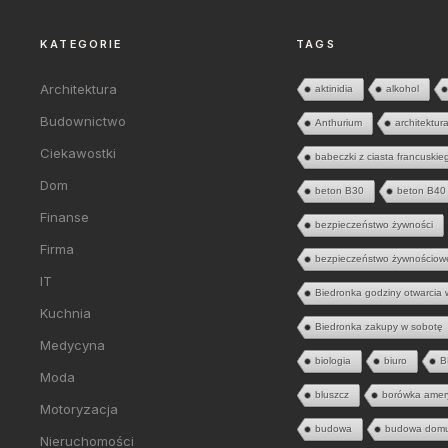
KATEGORIE
TAGS
Architektura
aktinidia
alkohol
Budownictwo
Anthurium
architektur
Ciekawostki
babeczki z ciasta francuskie
Dom
beton B30
beton B40
Finanse
bezpieczeństwo żywności
Firma
bezpieczeństwo żywnościow
IT
Biedronka godziny otwarcia 
Kuchnia
Biedronka zakupy w sobotę
Medycyna
biologia
biuro
B
Moda
bluszcz
borówka amer
Motoryzacja
budowa
budowa dom
Nieruchomości