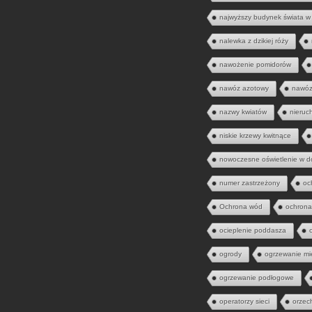
najwyższy budynek świata w
nalewka z dzikiej róży
nawożenie pomidorów
nawóz azotowy
nawóz
nazwy kwiatów
nieruc
niskie krzewy kwitnące
nowoczesne oświetlenie w 
numer zastrzeżony
oc
Ochrona wód
ochrona
ocieplenie poddasza
ogrody
ogrzewanie mi
ogrzewanie podłogowe
operatorzy sieci
orzec