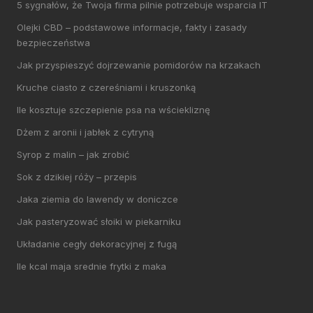
5 sygnałów, że Twoja firma pilnie potrzebuje wsparcia IT
Olejki CBD – podstawowe informacje, fakty i zasady
bezpieczeństwa
Jak przyspieszyć dojrzewanie pomidorów na krzakach
Kruche ciasto z czereśniami i kruszonką
Ile kosztuje szczepienie psa na wściekliznę
Dżem z aronii i jabłek z cytryną
Syrop z malin – jak zrobić
Sok z dzikiej róży – przepis
Jaka ziemia do lawendy w doniczce
Jak pasteryzować słoiki w piekarniku
Układanie cegły dekoracyjnej z fugą
Ile kcal maja srednie frytki z maka