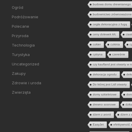
budowa domu drewnianego
Ogród
budownictwo zrównoważone
Podróżowanie
cegła dekoracyjna z fugą
Polecane
ceny dolewek kfc
cias
Przyroda
Technologia
cukier
cukinia
c
Turystyka
cytryna
czereśnie
Uncategorized
czy kaufland jest otwarty w n
Zakupy
dekoracja ogrodu
dek
Zdrowie i uroda
Do której jest Lidl otwarty
Zwierzęta
domy szkieletowe
don
drewno sosnowe
dzik
dżem z aronii
dżem z 
EasyJet
efektywność 