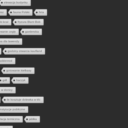
elewacja budynku
rsz
fauna Polski
feta
ąki kcal
fryzura Blunt Bob
wanie cegły
garderoba
ba dla lawendy
godziny otwarcia kaufland
goldenrod
gotowanie kiełbasy
grill
haczyk
a w donicy
ile kosztuje dolewka w kfc
instytucje publiczne
olacja termiczna
jabłka