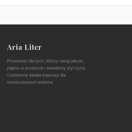
Aria Liter
Przestrzeń dla tych, którzy cenią jakość,
piękno w prostocie i świadomy styl życia.
Codzienna dawka inspiracji dla
nowoczesnych estetów.