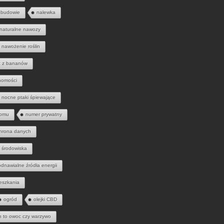
 budowie
nalewka
naturalne nawozy
nawożenie roślin
 z bananów
homości
nocne ptaki śpiewające
domu
numer prywatny
hrona danych
 środowiska
odnawialne źródła energii
eszkania
ogród
olejki CBD
h to owoc czy warzywo