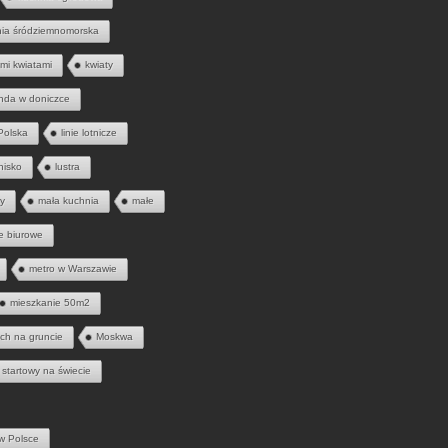
nia śródziemnomorska
mi kwiatami
kwiaty
nda w doniczce
 Polska
linie lotnicze
tnisko
lustra
ny
mała kuchnia
małe
e biurowe
metro w Warszawie
mieszkanie 50m2
ych na gruncie
Moskwa
 startowy na świecie
w Polsce