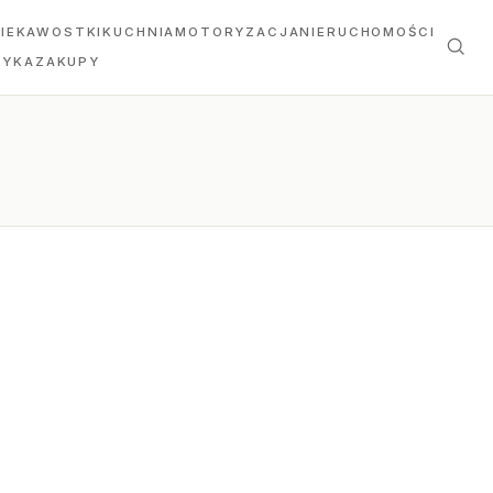
IEKAWOSTKI
KUCHNIA
MOTORYZACJA
NIERUCHOMOŚCI
TYKA
ZAKUPY