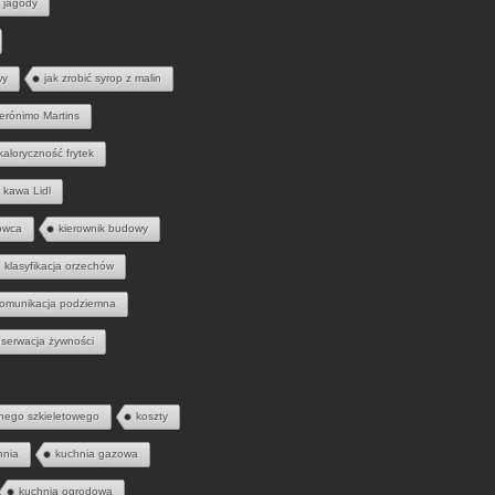
jagody
wy
jak zrobić syrop z malin
erónimo Martins
kaloryczność frytek
kawa Lidl
owca
kierownik budowy
klasyfikacja orzechów
omunikacja podziemna
serwacja żywności
nego szkieletowego
koszty
hnia
kuchnia gazowa
kuchnia ogrodowa