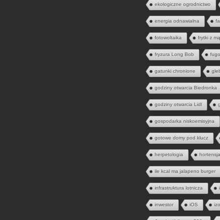
ekologiczne ogrodnictwo
energia odnawialna
fa
fotowoltaika
frytki z m
fryzura Long Bob
fugo
gatunki chronione
gle
godziny otwarcia Biedronka
godziny otwarcia Lidl
gospodarka niskoemisyjna
gotowe domy pod klucz
herpetologia
hortensj
ile kcal ma jalapeno burger
infrastruktura lotnicza
inwestor
iOS
iz