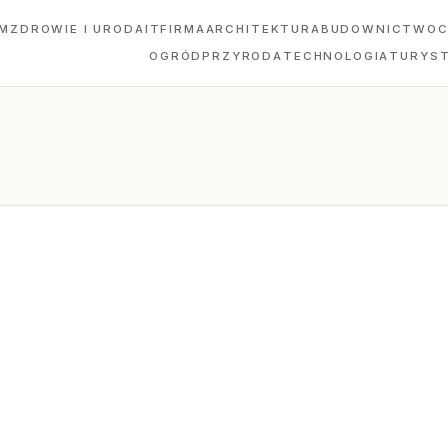
M
ZDROWIE I URODA
IT
FIRMA
ARCHITEKTURA
BUDOWNICTWO
C
OGRÓD
PRZYRODA
TECHNOLOGIA
TURYS