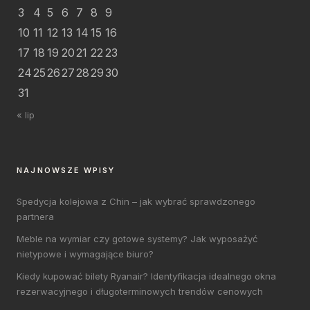
3
4
5
6
7
8
9
10
11
12
13
14
15
16
17
18
19
20
21
22
23
24
25
26
27
28
29
30
31
« lip
NAJNOWSZE WPISY
Spedycja kolejowa z Chin – jak wybrać sprawdzonego
partnera
Meble na wymiar czy gotowe systemy? Jak wyposażyć
nietypowe i wymagające biuro?
Kiedy kupować bilety Ryanair? Identyfikacja idealnego okna
rezerwacyjnego i długoterminowych trendów cenowych