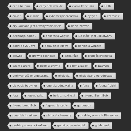
cena betonu
ceny dolewek kfc
ciasto francuskie
CLIR
cukier
cukinia
cyberbezpieczeństwo
cytryna
czereśnie
czy kaufland jest otwarty w niedziele
dania zdrowe
dekoracja ogrodu
dekoracja wnętrz
Do której jest Lidl otwarty
domy do 200 tys
domy szkieletowe
doniczka wisząca
drewno
drewno sosnowe
dzika róża
długość linii metra
dżem z aronii
dżem z cytryną
dżem z jabłek
EasyJet
efektywność energetyczna
ekologia
ekologiczne ogrodnictwo
elewacja budynku
energia odnawialna
farsz
fauna Polski
feta
fotowoltaika
frytki z mąki kcal
fryzura Blunt Bob
fryzura Long Bob
fugowanie cegły
garderoba
gatunki chronione
gleba dla lawendy
godziny otwarcia Biedronka
godziny otwarcia kaufland
godziny otwarcia Lidl
goldenrod