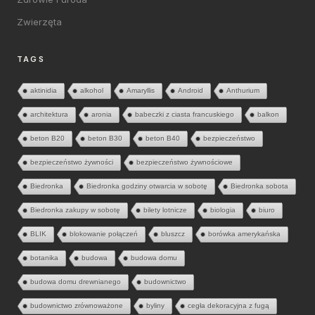
Zwierzęta
TAGS
aktinidia
alkohol
Amaryllis
Android
Anthurium
architektura
aronia
babeczki z ciasta francuskiego
balkon
beton B20
beton B30
beton B40
bezpieczeństwo
bezpieczeństwo żywności
bezpieczeństwo żywnościowe
Biedronka
Biedronka godziny otwarcia w sobotę
Biedronka sobota
Biedronka zakupy w sobotę
bilety lotnicze
biologia
biuro
BLIK
blokowanie połączeń
bluszcz
borówka amerykańska
botanika
budowa
budowa domu
budowa domu drewnianego
budownictwo
budownictwo zrównoważone
byliny
cegła dekoracyjna z fugą