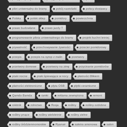
pilot uniwersalny do bramy
pokój nastolatki
polscy dostawcy
Polska
polski sklep
pomidory
powierzchnia
prawo budowlane
prawo jazdy T
programowanie pilota uniwersalnego do bramy
projekt kuchni letniej
prywatność
przechowywanie żywności
przecier pomidorowy
przepis
przepis na syrop z malin
przetwory
przetwory domowe
przetwory na zimę
przycinanie pomidorów
ptaki nocne
ptaki śpiewające w nocy
płatności Blikiem
płatności elektroniczne
płyta OSB
płytki ceramiczne
Qamdo Bamda
ramki
reklama zewnętrzna
remont
rokitnik
rolnictwo
Rosja
rośliny
rośliny ozdobne
rośliny pnące
rośliny wieloletnie
rośliny zielne
rośliny śródziemnomorskie
Ryanair
saletra amonowa
salon