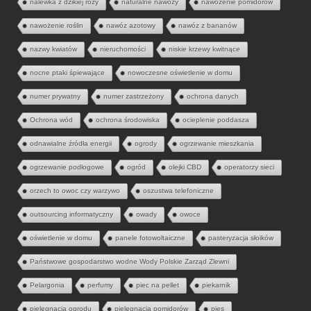
nalewka z dzikiej róży
naturalne nawozy
nawożenie pomidorów
nawożenie roślin
nawóz azotowy
nawóz z bananów
nazwy kwiatów
nieruchomości
niskie krzewy kwitnące
nocne ptaki śpiewające
nowoczesne oświetlenie w domu
numer prywatny
numer zastrzeżony
ochrona danych
Ochrona wód
ochrona środowiska
ocieplenie poddasza
odnawialne źródła energii
ogrody
ogrzewanie mieszkania
ogrzewanie podłogowe
ogród
olejki CBD
operatorzy sieci
orzech to owoc czy warzywo
oszustwa telefoniczne
outsourcing informatyczny
owady
owoce
oświetlenie w domu
panele fotowoltaiczne
pasteryzacja słoików
Państwowe gospodarstwo wodne Wody Polskie Zarząd Zlewni
Pelargonia
perfumy
piec na pellet
piekarnik
pielęgnacja ogrodu
pielęgnacja pomidorów
pies