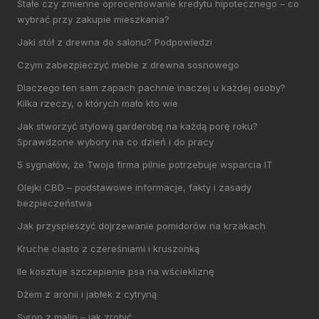
Stałe czy zmienne oprocentowanie kredytu hipotecznego – co
wybrać przy zakupie mieszkania?
Jaki stół z drewna do salonu? Podpowiedzi
Czym zabezpieczyć meble z drewna sosnowego
Dlaczego ten sam zapach pachnie inaczej u każdej osoby?
Kilka rzeczy, o których mało kto wie
Jak stworzyć stylową garderobę na każdą porę roku?
Sprawdzone wybory na co dzień i do pracy
5 sygnałów, że Twoja firma pilnie potrzebuje wsparcia IT
Olejki CBD – podstawowe informacje, fakty i zasady
bezpieczeństwa
Jak przyspieszyć dojrzewanie pomidorów na krzakach
Kruche ciasto z czereśniami i kruszonką
Ile kosztuje szczepienie psa na wściekliznę
Dżem z aronii i jabłek z cytryną
Syrop z malin – jak zrobić