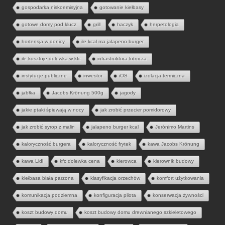
gospodarka niskoemisyjna
gotowanie kiełbasy
gotowe domy pod klucz
grill
haczyk
herpetologia
hortensja w donicy
ile kcal ma jalapeno burger
ile kosztuje dolewka w kfc
infrastruktura lotnicza
instytucje publiczne
inwestor
iOS
izolacja termiczna
jabłka
Jacobs Krönung 500g
jagody
jakie ptaki śpiewają w nocy
jak zrobić przecier pomidorowy
jak zrobić syrop z malin
jalapeno burger kcal
Jerónimo Martins
kaloryczność burgera
kaloryczność frytek
kawa Jacobs Krönung
kawa Lidl
kfc dolewka cena
kierowca
kierownik budowy
kiełbasa biała parzona
klasyfikacja orzechów
komfort użytkowania
komunikacja podziemna
konfiguracja pilota
konserwacja żywności
koszt budowy domu
koszt budowy domu drewnianego szkieletowego