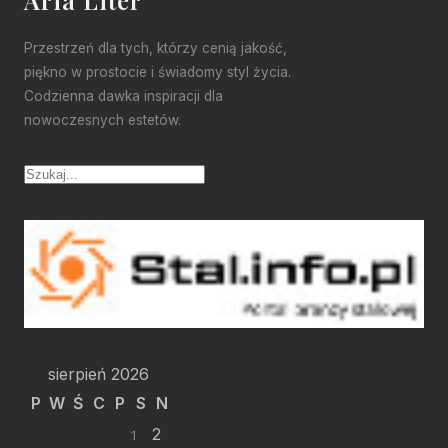
Przestrzeń dla tych, którzy cenią jakość,
piękno w prostocie i świadomy styl życia.
Codzienna dawka inspiracji dla
nowoczesnych estetów.
sierpień 2026
P
W
Ś
C
P
S
N
2
1