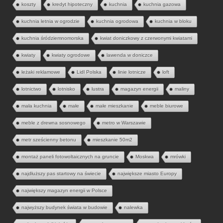
koszty
kredyt hipoteczny
kuchnia
kuchnia gazowa
kuchnia letnia w ogrodzie
kuchnia ogrodowa
kuchnia w bloku
kuchnia śródziemnomorska
kwiat doniczkowy z czerwonymi kwiatami
kwiaty
kwiaty ogrodowe
lawenda w doniczce
leżaki reklamowe
Lidl Polska
linie lotnicze
loft
lotnictwo
lotnisko
lustra
magazyn energii
maliny
mała kuchnia
małe
małe mieszkanie
meble biurowe
meble z drewna sosnowego
metro w Warszawie
metr sześcienny betonu
mieszkanie 50m2
montaż paneli fotowoltaicznych na gruncie
Moskwa
mrówki
najdłuższy pas startowy na świecie
największe miasto Europy
największy magazyn energii w Polsce
najwyższy budynek świata w budowie
nalewka