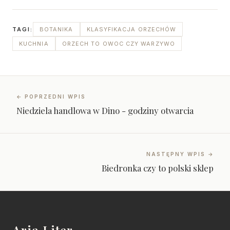
TAGI:
BOTANIKA
KLASYFIKACJA ORZECHÓW
KUCHNIA
ORZECH TO OWOC CZY WARZYWO
← POPRZEDNI WPIS
Niedziela handlowa w Dino - godziny otwarcia
NASTĘPNY WPIS →
Biedronka czy to polski sklep
Aria Liter