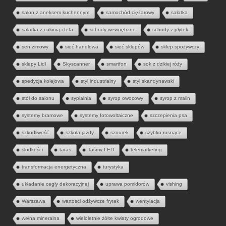
salon z aneksem kuchennym
samochód ciężarowy
sałatka
sałatka z cukinią i feta
schody wewnętrzne
schody z płytek
sen zimowy
sieć handlowa
sieć sklepów
sklep spożywczy
sklepy Lidl
Skyscanner
smartfon
sok z dzikiej róży
spedycja kolejowa
styl industrialny
styl skandynawski
stół do salonu
sypialnia
syrop owocowy
syrop z malin
systemy bramowe
systemy fotowoltaiczne
szczepienia psa
szkodliwość
szkoła jazdy
sznurek
szybko rosnące
słodkości
taras
Taśmy LED
telemarketing
transformacja energetyczna
turystyka
układanie cegły dekoracyjnej
uprawa pomidorów
vishing
Warszawa
wartości odżywcze frytek
wentylacja
wełna mineralna
wieloletnie żółte kwiaty ogrodowe